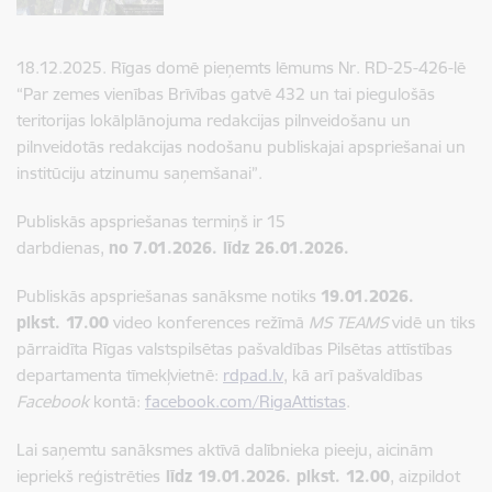
18.12.2025. Rīgas domē pieņemts lēmums Nr. RD-25-426-lē
“Par zemes vienības Brīvības gatvē 432 un tai piegulošās
teritorijas lokālplānojuma redakcijas pilnveidošanu un
pilnveidotās redakcijas nodošanu publiskajai apspriešanai un
institūciju atzinumu saņemšanai”.
Publiskās apspriešanas termiņš ir 15
darbdienas,
no
7.01.2026. līdz 26.01.2026.
Publiskās apspriešanas sanāksme notiks
19.01.2026.
plkst. 17.00
video konferences režīmā
MS TEAMS
vidē un tiks
pārraidīta Rīgas valstspilsētas pašvaldības Pilsētas attīstības
departamenta tīmekļvietnē:
rdpad.lv
, kā arī pašvaldības
Facebook
kontā:
facebook.com/RigaAttistas
.
Lai saņemtu sanāksmes aktīvā dalībnieka pieeju, aicinām
iepriekš reģistrēties
līdz 19.01.2026. plkst. 12.00
, aizpildot