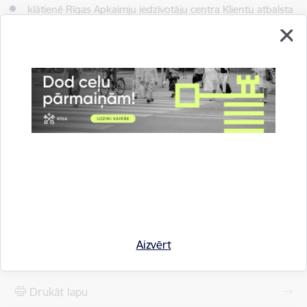
klātienē Rīgas Apkaimju iedzīvotāju centra Klientu atbalsta
un metodikas pārvaldes Klientu apkalpošanas nodaļas
punktos Brīvības ielā 49/53, Daugavpils ielā 31, Eduarda
Smiļģa ielā 46, Slokas ielā 161 k-2, Rīgā. Informācija par
Klientu apkalpošanas nodaļas punktu darba laikiem
pieejama šeit:
https://www.riga.lv/lv/strukturvieniba/rigas-apkaimju-
iedzivotaju-centrs
.
Apmeklētāju pieņemšana
klātienē Rīgas valstspilsētas
pašvaldības Pilsētas attīstības departamenta telpās Rīgā,
Dzirnavu ielā 140, iepriekš piesakoties pa tālruni
+37167105443
.
Lejupielādēt:
Rīgas domes lēmums
Aizvērt
Drukāt lapu