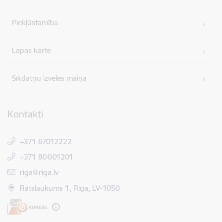
Piekļūstamība
Lapas karte
Sīkdatņu izvēles maiņa
Kontakti
+371 67012222
+371 80001201
E-pasts:
riga@riga.lv
Rātslaukums 1, Rīga, LV-1050