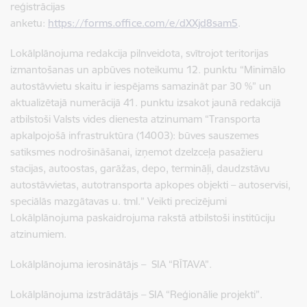
reģistrācijas
anketu:
https://forms.office.com/e/dXXjd8sam5
.
Lokālplānojuma redakcija pilnveidota, svītrojot teritorijas
izmantošanas un apbūves noteikumu 12. punktu “Minimālo
autostāvvietu skaitu ir iespējams samazināt par 30 %” un
aktualizētajā numerācijā 41. punktu izsakot jaunā redakcijā
atbilstoši Valsts vides dienesta atzinumam “Transporta
apkalpojošā infrastruktūra (14003): būves sauszemes
satiksmes nodrošināšanai, izņemot dzelzceļa pasažieru
stacijas, autoostas, garāžas, depo, termināļi, daudzstāvu
autostāvvietas, autotransporta apkopes objekti – autoservisi,
speciālās mazgātavas u. tml.” Veikti precizējumi
Lokālplānojuma paskaidrojuma rakstā atbilstoši institūciju
atzinumiem.
Lokālplānojuma ierosinātājs – SIA “RĪTAVA”.
Lokālplānojuma izstrādātājs – SIA “Reģionālie projekti”.