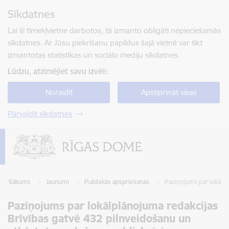
Pāriet uz lapas saturu
Sīkdatnes
Spied
lai meklētu
Enter
Lai šī tīmekļvietne darbotos, tā izmanto obligāti nepieciešamās
sīkdatnes. Ar Jūsu piekrišanu papildus šajā vietnē var tikt
izmantotas statistikas un sociālo mediju sīkdatnes.
Lūdzu, atzīmējiet savu izvēli:
Noraidīt
Apstiprināt visas
Pārvaldīt sīkdatnes
Sākums
Jaunumi
Publiskās apspriešanas
Paziņojums par lokālpl
Paziņojums par lokālplānojuma redakcijas
Brīvības gatvē 432 pilnveidošanu un