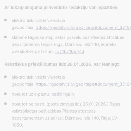
Ar lokālplānojuma pilnveidoto redakciju var iepazīties
:
elektroniski valsts vienotajā
ģeoportālā:
https://geolatvija.lv/geo/tapis#document_3319
klātienē Rīgas valstspilsētas pašvaldības Pilsētas attīstības
departamenta telpās Rīgā, Dzirnavu ielā 140, iepriekš
piesakoties pa tālruni
+37167105443
.
Rakstiskus priekšlikumus līdz 26.01.2026. var iesniegt
:
elektroniski valsts vienotajā
ģeoportālā:
https://geolatvija.lv/geo/tapis#document_3319
nosūtot uz e-pastu:
pad@riga.lv
;
nosūtot pa pastu (pasta zīmogs līdz 26.01.2026.) Rīgas
valstspilsētas pašvaldības Pilsētas attīstības
departamentam uz adresi: Dzirnavu ielā 140, Rīgā, LV-
1050;