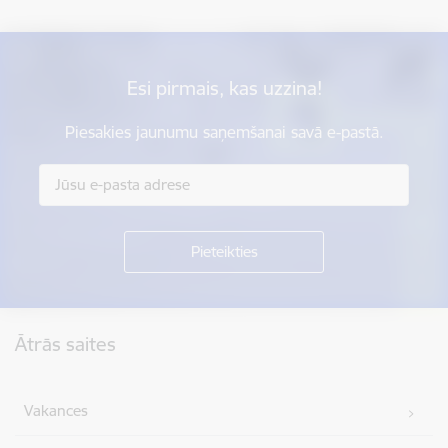
Esi pirmais, kas uzzina!
Piesakies jaunumu saņemšanai savā e-pastā.
Kājene
Ātrās saites
Vakances