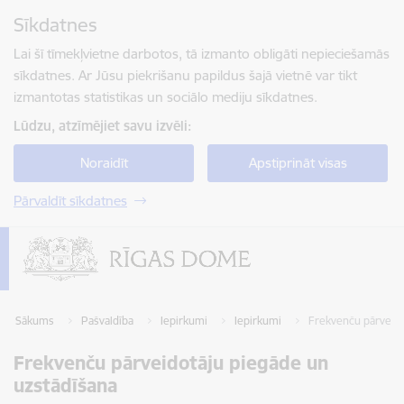
Pāriet uz lapas saturu
Sīkdatnes
Spied
lai meklētu
Enter
Lai šī tīmekļvietne darbotos, tā izmanto obligāti nepieciešamās
sīkdatnes. Ar Jūsu piekrišanu papildus šajā vietnē var tikt
izmantotas statistikas un sociālo mediju sīkdatnes.
Lūdzu, atzīmējiet savu izvēli:
Noraidīt
Apstiprināt visas
Pārvaldīt sīkdatnes
Sākums
Pašvaldība
Iepirkumi
Iepirkumi
Frekvenču pārveido
Frekvenču pārveidotāju piegāde un
uzstādīšana