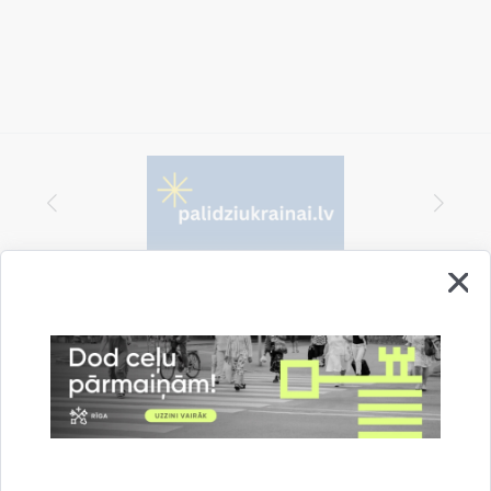
Vai šī informācija bija noderīga?
Sniegt atsauksmi