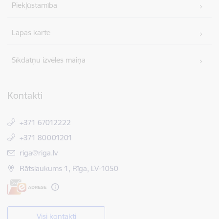
Piekļūstamība
Lapas karte
Sīkdatņu izvēles maiņa
Kontakti
+371 67012222
+371 80001201
E-pasts:
riga@riga.lv
Rātslaukums 1, Rīga, LV-1050
Visi kontakti