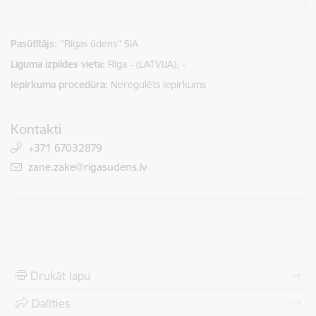
Pasūtītājs
''Rīgas ūdens'' SIA
Līguma izpildes vieta
Rīga - (LATVIJA), -
Iepirkuma procedūra
Neregulēts iepirkums
Kontakti
+371 67032879
E-pasts:
zane.zake@rigasudens.lv
Drukāt lapu
Dalīties