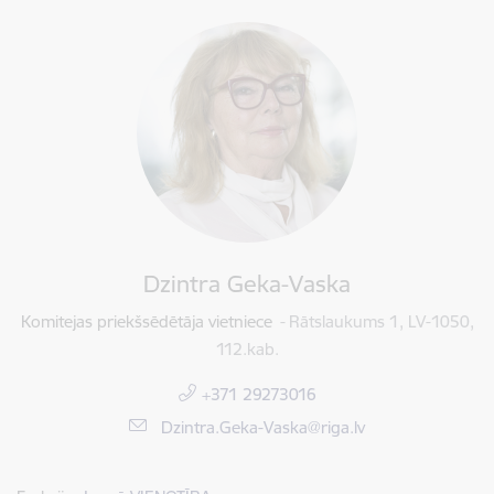
Dzintra Geka-Vaska
Komitejas priekšsēdētāja vietniece
Rātslaukums 1, LV-1050,
112.kab.
+371 29273016
E-pasts:
Dzintra.Geka-Vaska@riga.lv