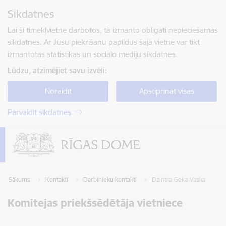
Pāriet uz lapas saturu
Sīkdatnes
Spied
lai meklētu
Enter
Lai šī tīmekļvietne darbotos, tā izmanto obligāti nepieciešamās
sīkdatnes. Ar Jūsu piekrišanu papildus šajā vietnē var tikt
izmantotas statistikas un sociālo mediju sīkdatnes.
Lūdzu, atzīmējiet savu izvēli:
Noraidīt
Apstiprināt visas
Pārvaldīt sīkdatnes
Sākums
Kontakti
Darbinieku kontakti
Dzintra Geka-Vaska
Komitejas priekšsēdētāja vietniece