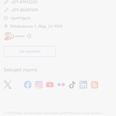
+371 67012222
+371 80001201
E-pasts:
riga@riga.lv
Rātslaukums 1, Rīga, LV-1050
Visi kontakti
Sekojiet mums
© 2026 Rīgas valstspilsētas pašvaldība, publicētā satura visas tiesības