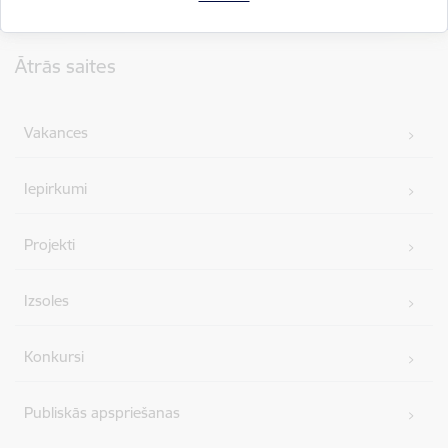
Kājene
Ātrās saites
Vakances
Iepirkumi
Projekti
Izsoles
Konkursi
Publiskās apspriešanas