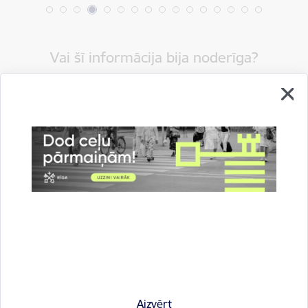
Vai šī informācija bija noderīga?
Sniegt atsauksmi
Esi pirmais, kas uzzina!
Piesakies jaunumu saņemšanai savā e-pastā.
Aizvērt