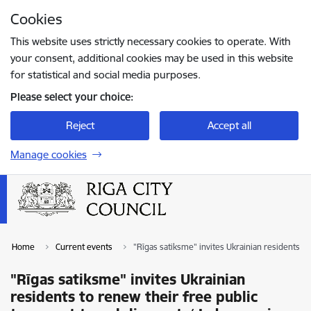
Skip to page content
Cookies
Press
to search
Enter
This website uses strictly necessary cookies to operate. With
your consent, additional cookies may be used in this website
for statistical and social media purposes.
Please select your choice:
Reject
Accept all
Manage cookies
Home
Current events
"Rīgas satiksme" invites Ukrainian residents t
"Rīgas satiksme" invites Ukrainian
residents to renew their free public