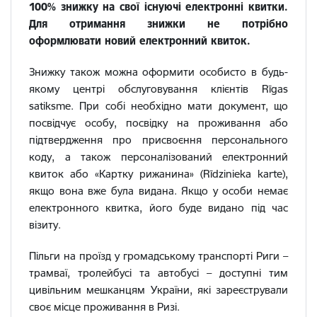
100% знижку на свої існуючі електронні квитки.
Для отримання знижки не потрібно
оформлювати новий електронний квиток.
Знижку також можна оформити особисто в будь-
якому центрі обслуговування клієнтів Rīgas
satiksme. При собі необхідно мати документ, що
посвідчує особу, посвідку на проживання або
підтвердження про присвоєння персонального
коду, а також персоналізований електронний
квиток або «Картку рижанина» (Rīdzinieka karte),
якщо вона вже була видана. Якщо у особи немає
електронного квитка, його буде видано під час
візиту.
Пільги на проїзд у громадському транспорті Риги –
трамваї, тролейбусі та автобусі – доступні тим
цивільним мешканцям України, які зареєстрували
своє місце проживання в Ризі.