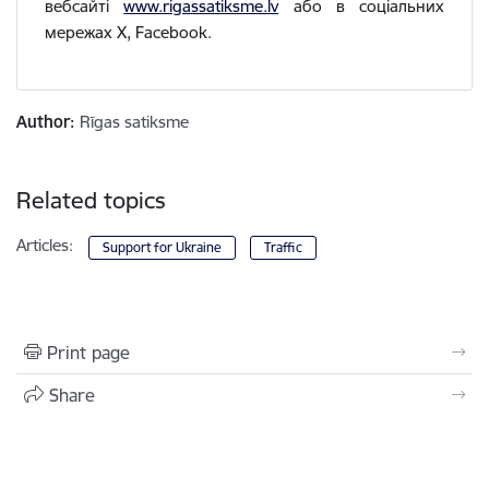
вебсайті
www.rigassatiksme.lv
або в соціальних
мережах X, Facebook.
Author:
Rīgas satiksme
Related topics
Articles:
Support for Ukraine
Traffic
Print page
Share