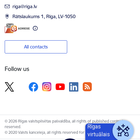
E-mail:
riga@riga.lv
Rātslaukums 1, Rīga, LV-1050
All contacts
Follow us
© 2026 Rīgas valstspilsētas pašvaldība, all rights of published content
Rīgas
reserved.
© 2020 Valsts kanceleja, all rights reserved for the Unified Web Platform.
virtuālais