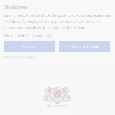
Pāriet uz lapas saturu
Sīkdatnes
Spied
lai meklētu
Enter
Lai šī tīmekļvietne darbotos, tā izmanto obligāti nepieciešamās
sīkdatnes. Ar Jūsu piekrišanu papildus šajā vietnē var tikt
izmantotas statistikas un sociālo mediju sīkdatnes.
Lūdzu, atzīmējiet savu izvēli:
Noraidīt
Apstiprināt visas
Pārvaldīt sīkdatnes
Rīgas valstspilsētas pašvaldība