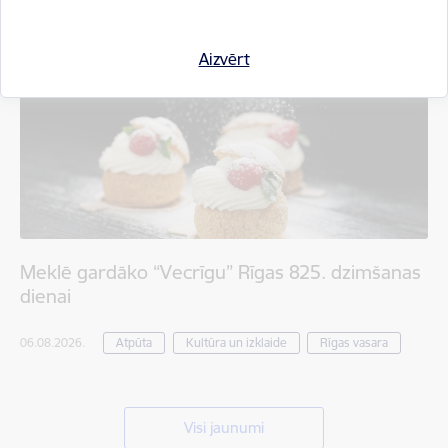
Aizvērt
Meklē gardāko “Vecrīgu” Rīgas 825. dzimšanas
dienai
06.08.2026.
Atpūta
Kultūra un izklaide
Rīgas vasara
Visi jaunumi