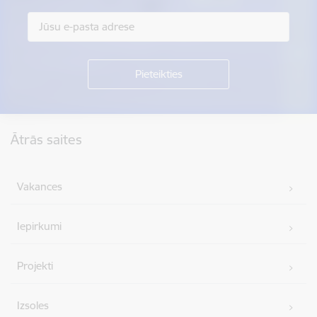
Kājene
Ātrās saites
Vakances
Iepirkumi
Projekti
Izsoles