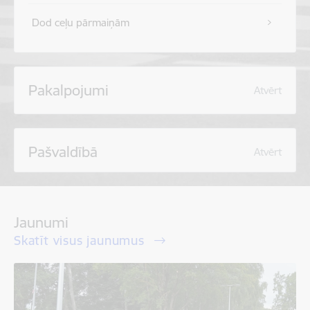
Dod ceļu pārmaiņām
Pakalpojumi
Atvērt
Pašvaldībā
Atvērt
Jaunumi
Skatīt visus jaunumus