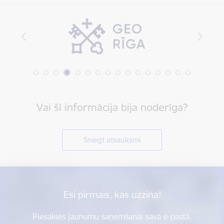
Vai šī informācija bija noderīga?
Sniegt atsauksmi
Esi pirmais, kas uzzina!
Piesakies jaunumu saņemšanai savā e-pastā.