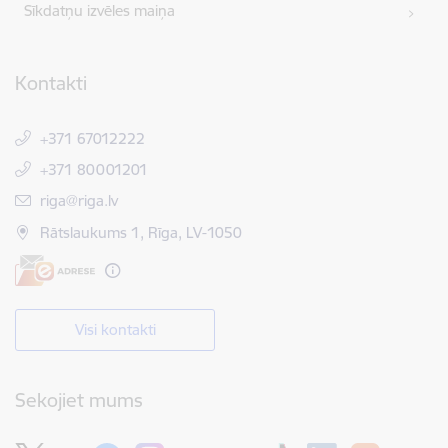
Sīkdatņu izvēles maiņa
Kontakti
+371 67012222
+371 80001201
E-pasts:
riga@riga.lv
Rātslaukums 1, Rīga, LV-1050
Visi kontakti
Sekojiet mums