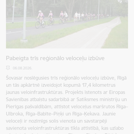
Pabeigta trīs reģionālo veloceļu izbūve
06.08.2026.
Šovasar noslēgusies trīs reģionālo veloceļu izbūve, Rīgā
un tās apkārtnē izveidojot kopumā 17,4 kilometrus
jaunas veloinfrastruktūras. Projekts īstenots ar Eiropas
Savienības atbalstu sadarbībā ar Satiksmes ministriju un
Pierīgas pašvaldībām, attīstot veloceļus maršrutos Rīga–
Ulbroka, Rīga–Babīte–Piņķi un Rīga–Ķekava. Jaunie
veloceļi ir nozīmīgs solis vienota un savstarpēji
savienota veloinfrastruktūras tīkla attīstībā, kas uzlabo