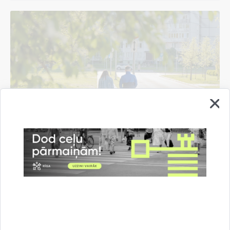
Programma “Vecāki bērna labā” palīdzējusi
gandrīz 20 rīdzinieku ģimenēm risināt
domstarpības
06.08.2026.
Informācija medijiem
Rīgas domē
Sociālais atbalsts