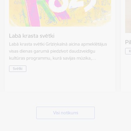
Labā krasta svētki
Pi
Labā krasta svētki Grīziņkalnā aicina apmeklētājus
visas dienas garumā piedzīvot daudzveidīgu
K
kultūras programmu, kurā savijas mūzika,…
Svētki
Visi notikumi