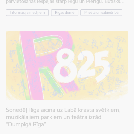
pārvietošanās iespējas starp Rīgu un Pierīgu. Būtisks…
Informācija medijiem
Rīgas domē
Pilsētā un sabiedrībā
Šonedēļ Rīga aicina uz Labā krasta svētkiem,
muzikālajiem parkiem un teātra izrādi
“Dumpīgā Rīga”