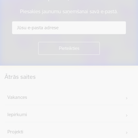
Piesakies jaunumu saņemšanai savā e-pastā.
Kājene
Ātrās saites
Vakances
Iepirkumi
Projekti