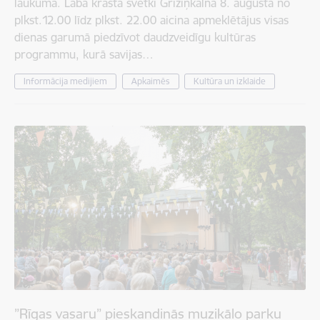
laukumā. Labā krasta svētki Grīziņkalnā 8. augustā no
plkst.12.00 līdz plkst. 22.00 aicina apmeklētājus visas
dienas garumā piedzīvot daudzveidīgu kultūras
programmu, kurā savijas…
Informācija medijiem
Apkaimēs
Kultūra un izklaide
”Rīgas vasaru” pieskandinās muzikālo parku