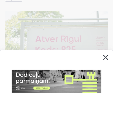
Pašvaldība rīdziniekiem sarūpējusi "Rīgas
vasaras" pasākumu programmas mobilo
aplikāciju
07.08.2026.
Informācija medijiem
Kultūra un izklaide
Rīgas vasara