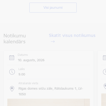
Visi jaunumi
Notikumu
Skatīt visus notikumus
kalendārs
Datums
10. augusts, 2026
Laiks
9.00
Atrašanās vieta
Rīgas domes sēžu zāle, Rātslaukums 1, LV-
1050