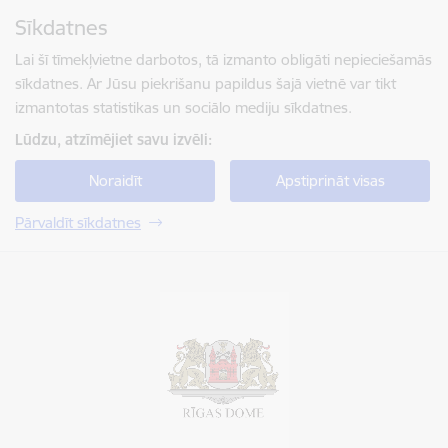
Pāriet uz lapas saturu
Sīkdatnes
Spied
lai meklētu
Enter
Lai šī tīmekļvietne darbotos, tā izmanto obligāti nepieciešamās
sīkdatnes. Ar Jūsu piekrišanu papildus šajā vietnē var tikt
izmantotas statistikas un sociālo mediju sīkdatnes.
Lūdzu, atzīmējiet savu izvēli:
Noraidīt
Apstiprināt visas
Pārvaldīt sīkdatnes
Rīgas valstspilsētas pašvaldība