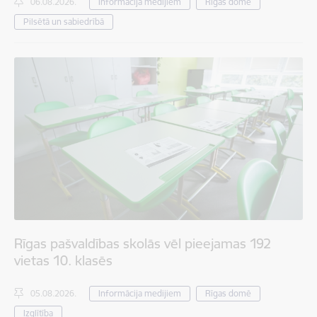
06.08.2026.
Informācija medijiem
Rīgas domē
Pilsētā un sabiedrībā
Rīgas pašvaldības skolās vēl pieejamas 192
vietas 10. klasēs
05.08.2026.
Informācija medijiem
Rīgas domē
Izglītība