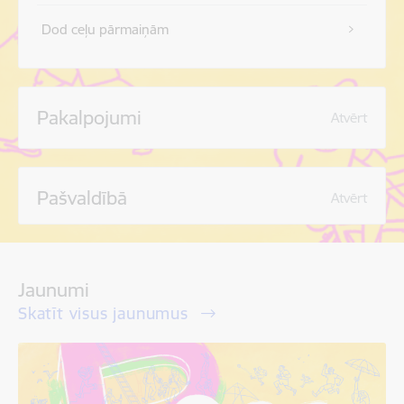
Dod ceļu pārmaiņām
Pakalpojumi
Atvērt
Pašvaldībā
Atvērt
Jaunumi
Skatīt visus jaunumus