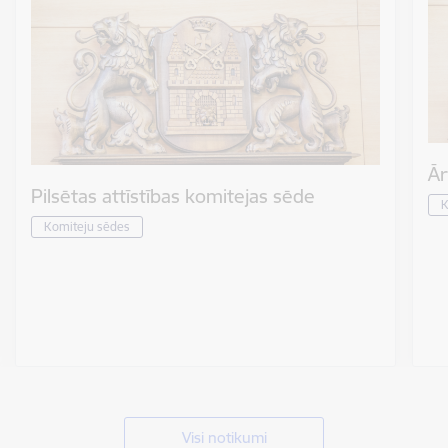
Ār
Pilsētas attīstības komitejas sēde
K
Komiteju sēdes
Visi notikumi