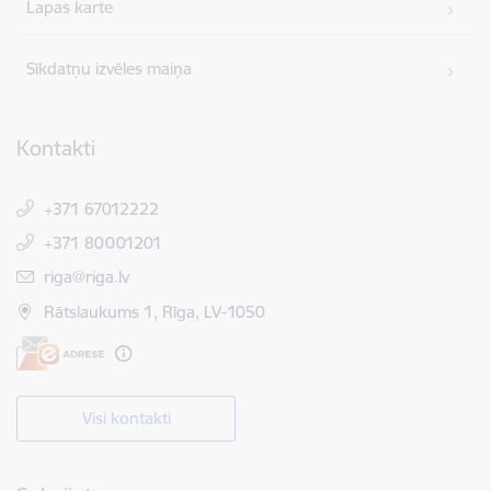
Lapas karte
Sīkdatņu izvēles maiņa
Kontakti
+371 67012222
+371 80001201
E-pasts:
riga@riga.lv
Rātslaukums 1, Rīga, LV-1050
Visi kontakti