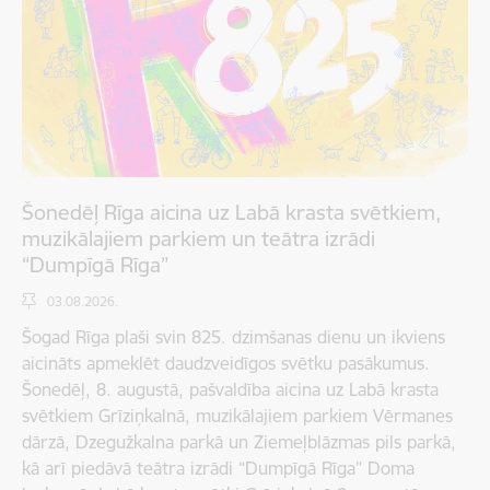
Šonedēļ Rīga aicina uz Labā krasta svētkiem,
muzikālajiem parkiem un teātra izrādi
“Dumpīgā Rīga”
03.08.2026.
Šogad Rīga plaši svin 825. dzimšanas dienu un ikviens
aicināts apmeklēt daudzveidīgos svētku pasākumus.
Šonedēļ, 8. augustā, pašvaldība aicina uz Labā krasta
svētkiem Grīziņkalnā, muzikālajiem parkiem Vērmanes
dārzā, Dzegužkalna parkā un Ziemeļblāzmas pils parkā,
kā arī piedāvā teātra izrādi “Dumpīgā Rīga” Doma