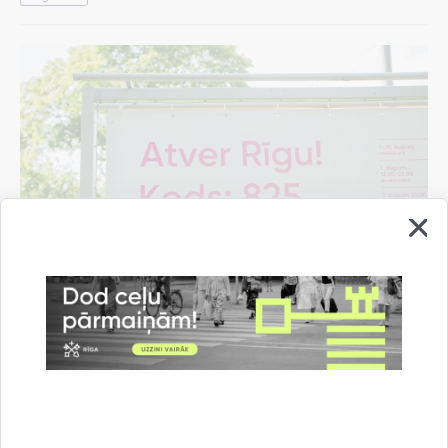
Pašvaldība rīdziniekiem sarūpējusi "Rīgas
vasaras" pasākumu programmas mobilo
aplikāciju
07.08.2026.
Informācija medijiem
Kultūra un izklaide
Rīgas vasara