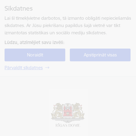
Pāriet uz lapas saturu
Sīkdatnes
Spied
lai meklētu
Enter
Lai šī tīmekļvietne darbotos, tā izmanto obligāti nepieciešamās
sīkdatnes. Ar Jūsu piekrišanu papildus šajā vietnē var tikt
izmantotas statistikas un sociālo mediju sīkdatnes.
Lūdzu, atzīmējiet savu izvēli:
Noraidīt
Apstiprināt visas
Pārvaldīt sīkdatnes
Rīgas valstspilsētas pašvaldība