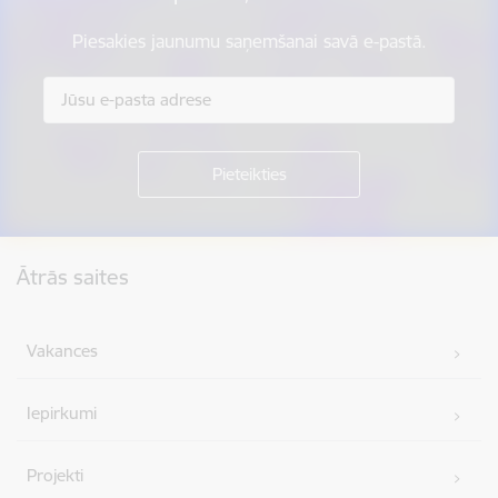
Piesakies jaunumu saņemšanai savā e-pastā.
Kājene
Ātrās saites
Vakances
Iepirkumi
Projekti