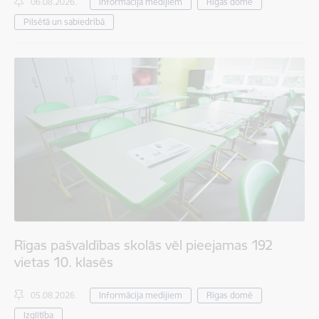
06.08.2026.
Informācija medijiem
Rīgas domē
Pilsētā un sabiedrībā
Rīgas pašvaldības skolās vēl pieejamas 192
vietas 10. klasēs
05.08.2026.
Informācija medijiem
Rīgas domē
Izglītība