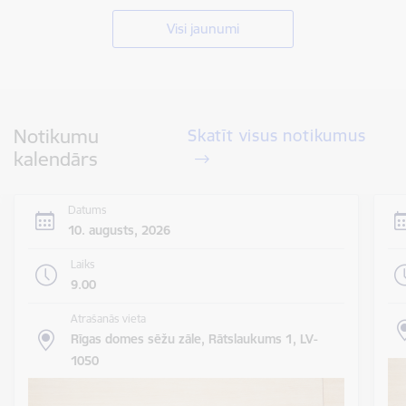
Visi jaunumi
Notikumu
Skatīt visus notikumus
kalendārs
Datums
10. augusts, 2026
Laiks
9.00
Atrašanās vieta
Rīgas domes sēžu zāle, Rātslaukums 1, LV-
1050