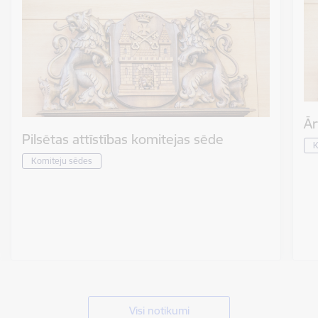
Ār
Pilsētas attīstības komitejas sēde
K
Komiteju sēdes
Visi notikumi