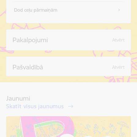
Dod ceļu pārmaiņām
Pakalpojumi
Atvērt
Pašvaldībā
Atvērt
Jaunumi
Skatīt visus jaunumus