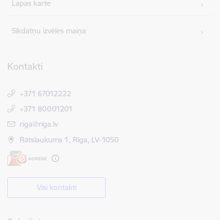
Lapas karte
Sīkdatņu izvēles maiņa
Kontakti
+371 67012222
+371 80001201
E-pasts:
riga@riga.lv
Rātslaukums 1, Rīga, LV-1050
Visi kontakti