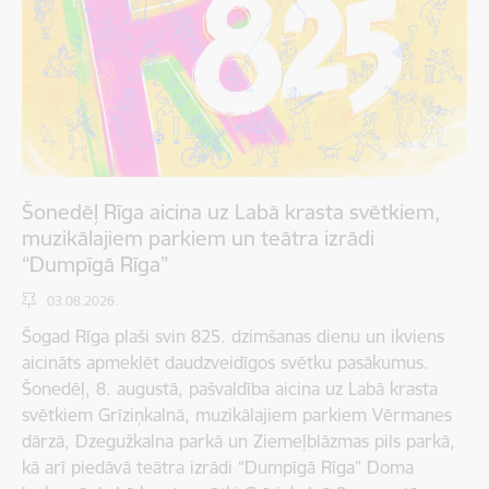
Šonedēļ Rīga aicina uz Labā krasta svētkiem,
muzikālajiem parkiem un teātra izrādi
“Dumpīgā Rīga”
03.08.2026.
Šogad Rīga plaši svin 825. dzimšanas dienu un ikviens
aicināts apmeklēt daudzveidīgos svētku pasākumus.
Šonedēļ, 8. augustā, pašvaldība aicina uz Labā krasta
svētkiem Grīziņkalnā, muzikālajiem parkiem Vērmanes
dārzā, Dzegužkalna parkā un Ziemeļblāzmas pils parkā,
kā arī piedāvā teātra izrādi “Dumpīgā Rīga” Doma