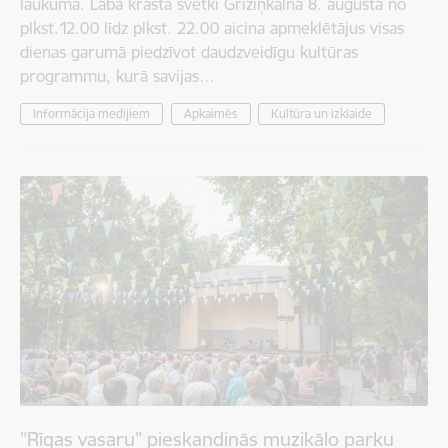
laukumā. Labā krasta svētki Grīziņkalnā 8. augustā no
plkst.12.00 līdz plkst. 22.00 aicina apmeklētājus visas
dienas garumā piedzīvot daudzveidīgu kultūras
programmu, kurā savijas…
Informācija medijiem
Apkaimēs
Kultūra un izklaide
”Rīgas vasaru” pieskandinās muzikālo parku