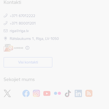
Kontakti
+371 67012222
+371 80001201
E-pasts:
riga@riga.lv
Rātslaukums 1, Rīga, LV-1050
Visi kontakti
Sekojiet mums