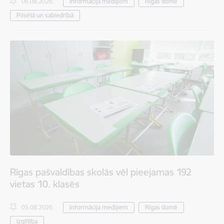
06.08.2026.
Informācija medijiem
Rīgas domē
Pilsētā un sabiedrībā
Rīgas pašvaldības skolās vēl pieejamas 192
vietas 10. klasēs
05.08.2026.
Informācija medijiem
Rīgas domē
Izglītība