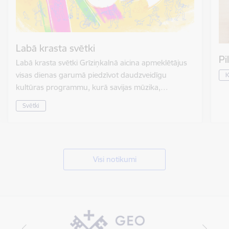
Labā krasta svētki
Pi
Labā krasta svētki Grīziņkalnā aicina apmeklētājus
visas dienas garumā piedzīvot daudzveidīgu
K
kultūras programmu, kurā savijas mūzika,…
Svētki
Visi notikumi