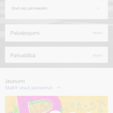
Dod ceļu pārmaiņām
Pakalpojumi
Atvērt
Pašvaldībā
Atvērt
Jaunumi
Skatīt visus jaunumus