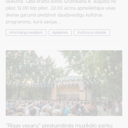
laukumā. Labā krasta svētki Grīziņkalnā 8. augustā no
plkst.12.00 līdz plkst. 22.00 aicina apmeklētājus visas
dienas garumā piedzīvot daudzveidīgu kultūras
programmu, kurā savijas…
Informācija medijiem
Apkaimēs
Kultūra un izklaide
”Rīgas vasaru” pieskandinās muzikālo parku