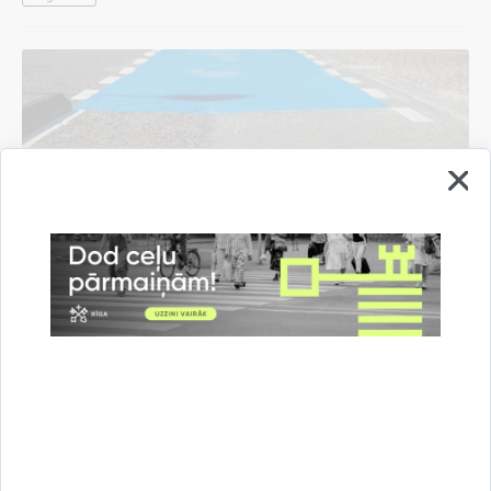
Par satiksmes ierobežojumiem Dzirnavu ielā
07.08.2026.
Satiksmes ierobežojumi