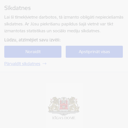
Pāriet uz lapas saturu
Sīkdatnes
Spied
lai meklētu
Enter
Lai šī tīmekļvietne darbotos, tā izmanto obligāti nepieciešamās
sīkdatnes. Ar Jūsu piekrišanu papildus šajā vietnē var tikt
izmantotas statistikas un sociālo mediju sīkdatnes.
Lūdzu, atzīmējiet savu izvēli:
Noraidīt
Apstiprināt visas
Pārvaldīt sīkdatnes
Rīgas valstspilsētas pašvaldība