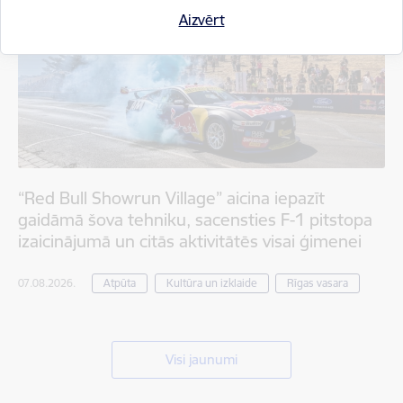
Aizvērt
“Red Bull Showrun Village” aicina iepazīt
gaidāmā šova tehniku, sacensties F-1 pitstopa
izaicinājumā un citās aktivitātēs visai ģimenei
07.08.2026.
Atpūta
Kultūra un izklaide
Rīgas vasara
Visi jaunumi