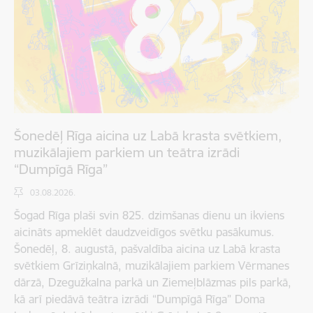
Šonedēļ Rīga aicina uz Labā krasta svētkiem,
muzikālajiem parkiem un teātra izrādi
“Dumpīgā Rīga”
03.08.2026.
Šogad Rīga plaši svin 825. dzimšanas dienu un ikviens
aicināts apmeklēt daudzveidīgos svētku pasākumus.
Šonedēļ, 8. augustā, pašvaldība aicina uz Labā krasta
svētkiem Grīziņkalnā, muzikālajiem parkiem Vērmanes
dārzā, Dzegužkalna parkā un Ziemeļblāzmas pils parkā,
kā arī piedāvā teātra izrādi “Dumpīgā Rīga” Doma