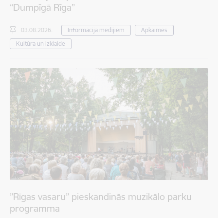
“Dumpīgā Rīga”
03.08.2026.
Informācija medijiem
Apkaimēs
Kultūra un izklaide
”Rīgas vasaru” pieskandinās muzikālo parku
programma