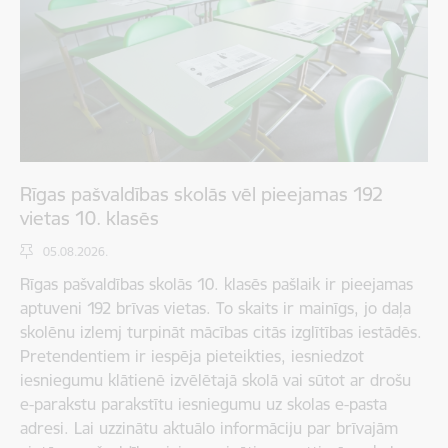
Rīgas pašvaldības skolās vēl pieejamas 192
vietas 10. klasēs
05.08.2026.
Rīgas pašvaldības skolās 10. klasēs pašlaik ir pieejamas
aptuveni 192 brīvas vietas. To skaits ir mainīgs, jo daļa
skolēnu izlemj turpināt mācības citās izglītības iestādēs.
Pretendentiem ir iespēja pieteikties, iesniedzot
iesniegumu klātienē izvēlētajā skolā vai sūtot ar drošu
e-parakstu parakstītu iesniegumu uz skolas e-pasta
adresi. Lai uzzinātu aktuālo informāciju par brīvajām