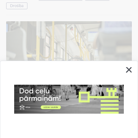
Drošība
Norisinoties būvdarbiem, tiks slēgts 1.
trolejbusa maršruts; mainīsies arī auto
novietošanas kārtība stāvvietās
05.08.2026.
Satiksme