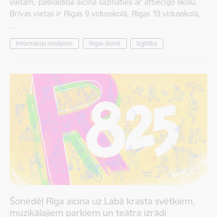
vietām, pašvaldība aicina sazināties ar attiecīgo skolu.
Brīvas vietas ir Rīgas 9.vidusskolā, Rīgas 13.vidusskolā,
…
Informācija medijiem
Rīgas domē
Izglītība
Šonedēļ Rīga aicina uz Labā krasta svētkiem,
muzikālajiem parkiem un teātra izrādi