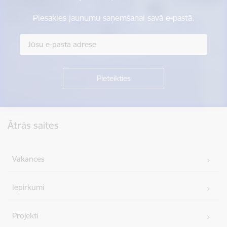
Piesakies jaunumu saņemšanai savā e-pastā.
Kājene
Ātrās saites
Vakances
Iepirkumi
Projekti