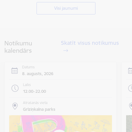
Visi jaunumi
Notikumu
Skatīt visus notikumus
kalendārs
Datums
8. augusts, 2026
Laiks
12.00–22.00
Atrašanās vieta
Grīziņkalna parks