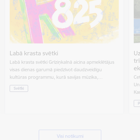
Labā krasta svētki
Uz
tr
Labā krasta svētki Grīziņkalnā aicina apmeklētājus
ek
visas dienas garumā piedzīvot daudzveidīgu
kultūras programmu, kurā savijas mūzika,…
Cet
Un
Svētki
Ka
P
Visi notikumi