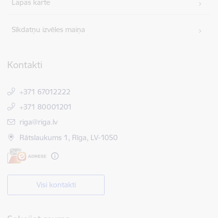
Lapas karte
Sīkdatņu izvēles maiņa
Kontakti
+371 67012222
+371 80001201
E-pasts:
riga@riga.lv
Rātslaukums 1, Rīga, LV-1050
Visi kontakti