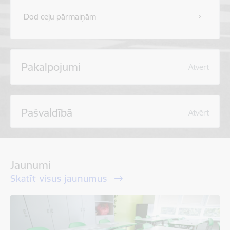
Dod ceļu pārmaiņām
Pakalpojumi
Atvērt
Pašvaldībā
Atvērt
Jaunumi
Skatīt visus jaunumus