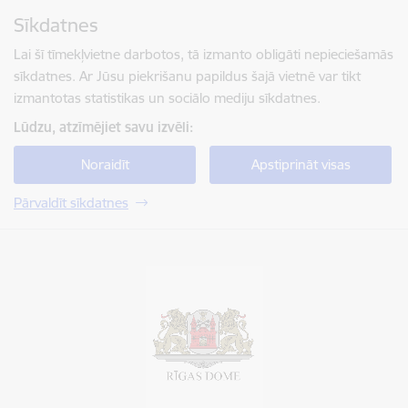
Pāriet uz lapas saturu
Sīkdatnes
Spied
lai meklētu
Enter
Lai šī tīmekļvietne darbotos, tā izmanto obligāti nepieciešamās
sīkdatnes. Ar Jūsu piekrišanu papildus šajā vietnē var tikt
izmantotas statistikas un sociālo mediju sīkdatnes.
Lūdzu, atzīmējiet savu izvēli:
Noraidīt
Apstiprināt visas
Pārvaldīt sīkdatnes
Rīgas valstspilsētas pašvaldība