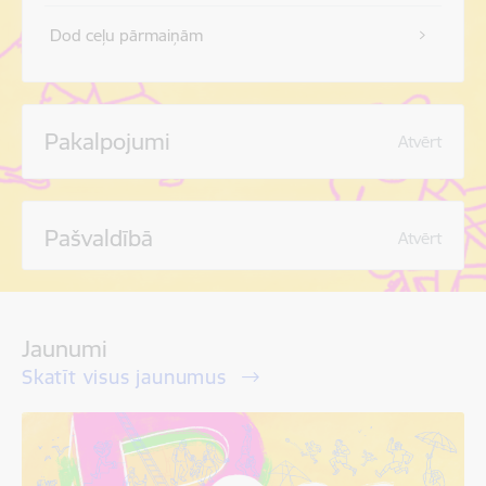
Dod ceļu pārmaiņām
Pakalpojumi
Atvērt
Pašvaldībā
Atvērt
Jaunumi
Skatīt visus jaunumus