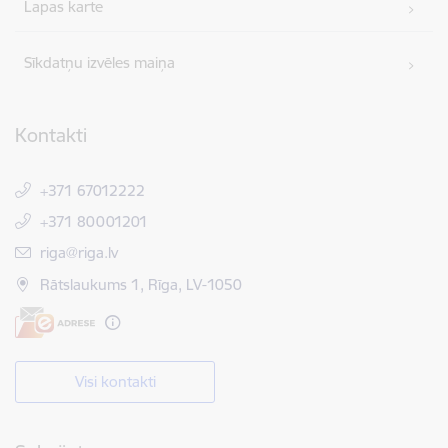
Lapas karte
Sīkdatņu izvēles maiņa
Kontakti
+371 67012222
+371 80001201
E-pasts:
riga@riga.lv
Rātslaukums 1, Rīga, LV-1050
Visi kontakti