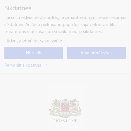
Pāriet uz lapas saturu
Sīkdatnes
Spied
lai meklētu
Enter
Lai šī tīmekļvietne darbotos, tā izmanto obligāti nepieciešamās
sīkdatnes. Ar Jūsu piekrišanu papildus šajā vietnē var tikt
izmantotas statistikas un sociālo mediju sīkdatnes.
Lūdzu, atzīmējiet savu izvēli:
Noraidīt
Apstiprināt visas
Pārvaldīt sīkdatnes
Rīgas valstspilsētas pašvaldība