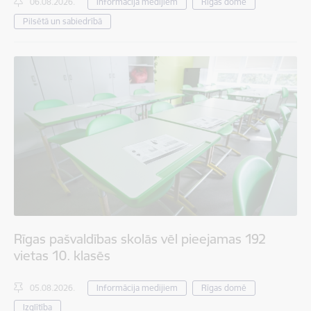
06.08.2026.
Informācija medijiem
Rīgas domē
Pilsētā un sabiedrībā
Rīgas pašvaldības skolās vēl pieejamas 192
vietas 10. klasēs
05.08.2026.
Informācija medijiem
Rīgas domē
Izglītība