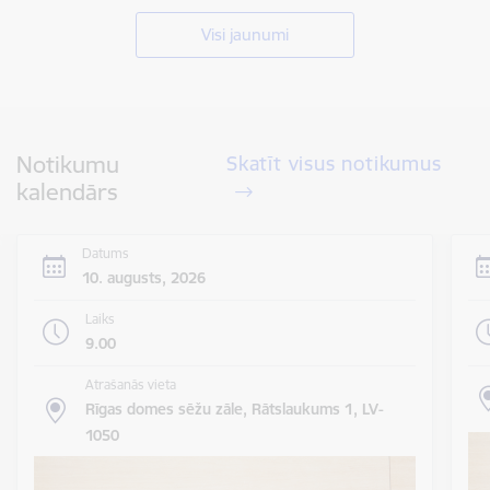
Visi jaunumi
Notikumu
Skatīt visus notikumus
kalendārs
Datums
10. augusts, 2026
Laiks
9.00
Atrašanās vieta
Rīgas domes sēžu zāle, Rātslaukums 1, LV-
1050