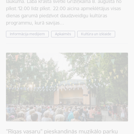
laukumā. Labā krasta svētki Grīziņkalnā 8. augustā no
plkst.12.00 līdz plkst. 22.00 aicina apmeklētājus visas
dienas garumā piedzīvot daudzveidīgu kultūras
programmu, kurā savijas…
Informācija medijiem
Apkaimēs
Kultūra un izklaide
”Rīgas vasaru” pieskandinās muzikālo parku