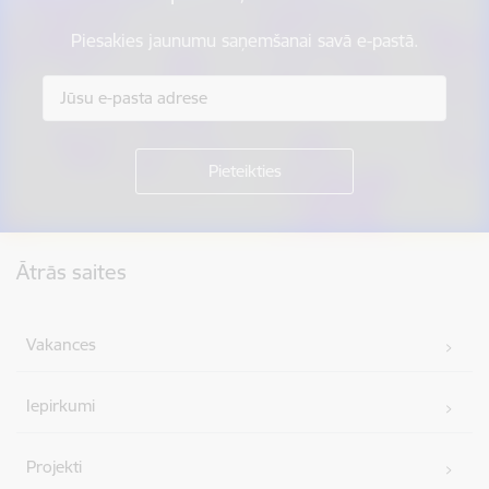
Piesakies jaunumu saņemšanai savā e-pastā.
Kājene
Ātrās saites
Vakances
Iepirkumi
Projekti