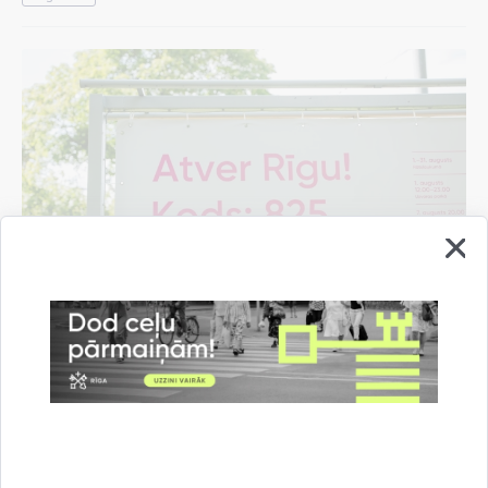
Pašvaldība rīdziniekiem sarūpējusi "Rīgas
vasaras" pasākumu programmas mobilo
aplikāciju
07.08.2026.
Informācija medijiem
Kultūra un izklaide
Rīgas vasara