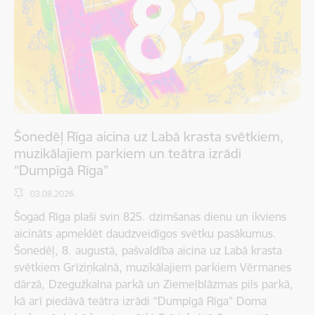
Šonedēļ Rīga aicina uz Labā krasta svētkiem,
muzikālajiem parkiem un teātra izrādi
“Dumpīgā Rīga”
03.08.2026.
Šogad Rīga plaši svin 825. dzimšanas dienu un ikviens
aicināts apmeklēt daudzveidīgos svētku pasākumus.
Šonedēļ, 8. augustā, pašvaldība aicina uz Labā krasta
svētkiem Grīziņkalnā, muzikālajiem parkiem Vērmanes
dārzā, Dzegužkalna parkā un Ziemeļblāzmas pils parkā,
kā arī piedāvā teātra izrādi “Dumpīgā Rīga” Doma