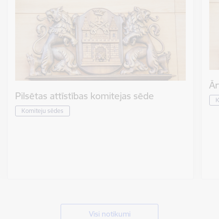
Ār
Pilsētas attīstības komitejas sēde
K
Komiteju sēdes
Visi notikumi