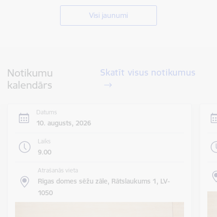
Visi jaunumi
Notikumu
Skatīt visus notikumus
kalendārs
Datums
10. augusts, 2026
Laiks
9.00
Atrašanās vieta
Rīgas domes sēžu zāle, Rātslaukums 1, LV-
1050