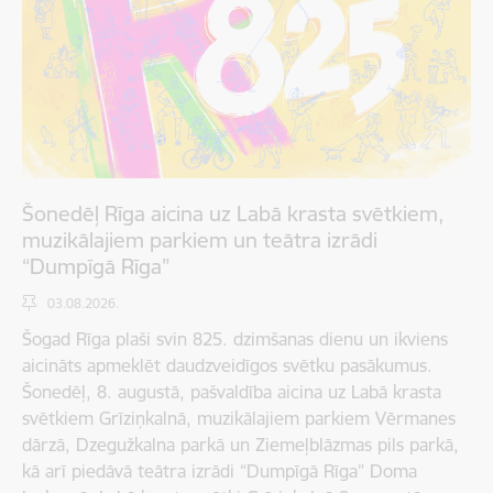
Šonedēļ Rīga aicina uz Labā krasta svētkiem,
muzikālajiem parkiem un teātra izrādi
“Dumpīgā Rīga”
03.08.2026.
Šogad Rīga plaši svin 825. dzimšanas dienu un ikviens
aicināts apmeklēt daudzveidīgos svētku pasākumus.
Šonedēļ, 8. augustā, pašvaldība aicina uz Labā krasta
svētkiem Grīziņkalnā, muzikālajiem parkiem Vērmanes
dārzā, Dzegužkalna parkā un Ziemeļblāzmas pils parkā,
kā arī piedāvā teātra izrādi “Dumpīgā Rīga” Doma