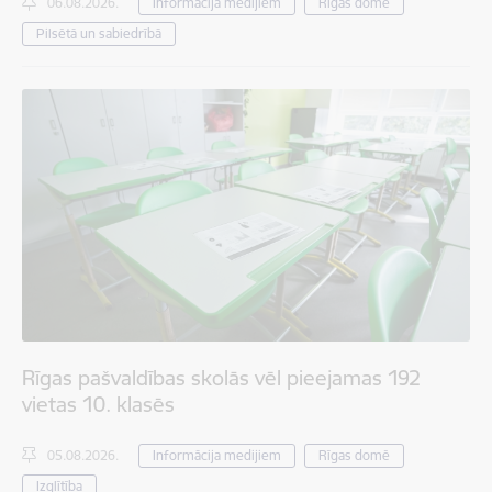
06.08.2026.
Informācija medijiem
Rīgas domē
Pilsētā un sabiedrībā
Rīgas pašvaldības skolās vēl pieejamas 192
vietas 10. klasēs
05.08.2026.
Informācija medijiem
Rīgas domē
Izglītība