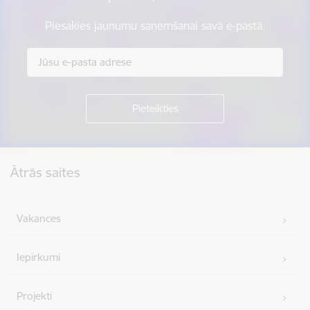
Piesakies jaunumu saņemšanai savā e-pastā.
Kājene
Ātrās saites
Vakances
Iepirkumi
Projekti