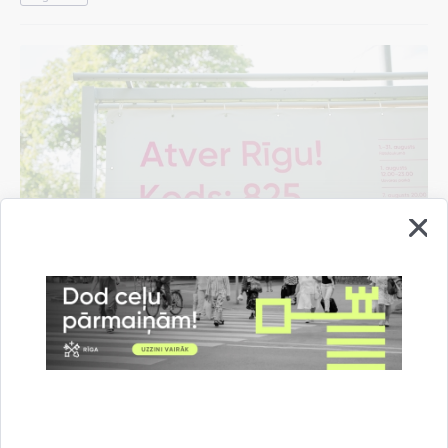
Pašvaldība rīdziniekiem sarūpējusi "Rīgas
vasaras" pasākumu programmas mobilo
aplikāciju
07.08.2026.
Informācija medijiem
Kultūra un izklaide
Rīgas vasara