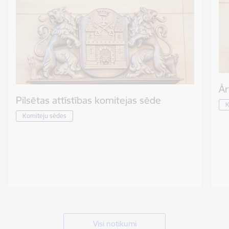
Ār
Pilsētas attīstības komitejas sēde
K
Komiteju sēdes
Visi notikumi