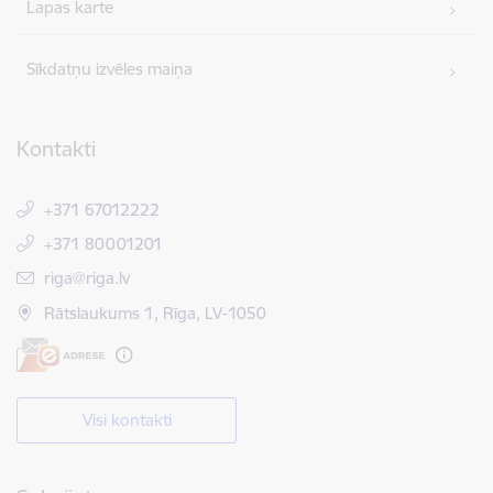
Lapas karte
Sīkdatņu izvēles maiņa
Kontakti
+371 67012222
+371 80001201
E-pasts:
riga@riga.lv
Rātslaukums 1, Rīga, LV-1050
Visi kontakti