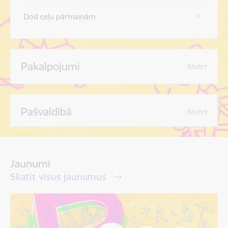
Dod ceļu pārmaiņām
Pakalpojumi
Atvērt
Pašvaldībā
Atvērt
Jaunumi
Skatīt visus jaunumus