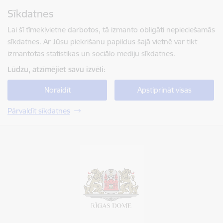
Pāriet uz lapas saturu
Sīkdatnes
Spied
lai meklētu
Enter
Lai šī tīmekļvietne darbotos, tā izmanto obligāti nepieciešamās
sīkdatnes. Ar Jūsu piekrišanu papildus šajā vietnē var tikt
izmantotas statistikas un sociālo mediju sīkdatnes.
Lūdzu, atzīmējiet savu izvēli:
Noraidīt
Apstiprināt visas
Pārvaldīt sīkdatnes
Rīgas valstspilsētas pašvaldība