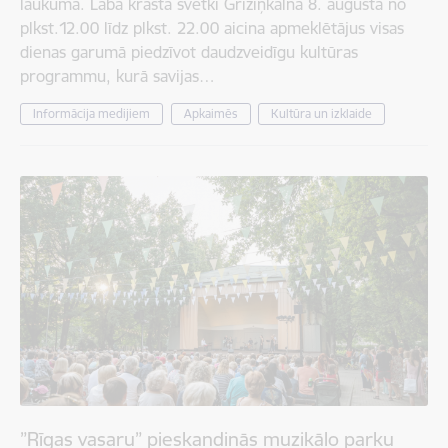
laukumā. Labā krasta svētki Grīziņkalnā 8. augustā no
plkst.12.00 līdz plkst. 22.00 aicina apmeklētājus visas
dienas garumā piedzīvot daudzveidīgu kultūras
programmu, kurā savijas…
Informācija medijiem
Apkaimēs
Kultūra un izklaide
”Rīgas vasaru” pieskandinās muzikālo parku