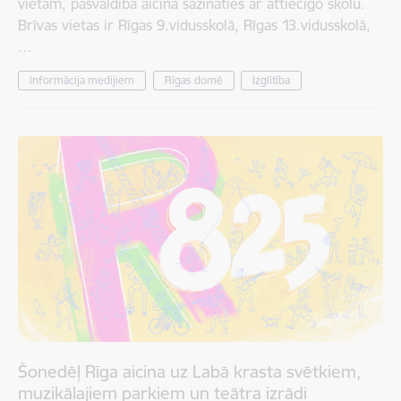
vietām, pašvaldība aicina sazināties ar attiecīgo skolu.
Brīvas vietas ir Rīgas 9.vidusskolā, Rīgas 13.vidusskolā,
…
Informācija medijiem
Rīgas domē
Izglītība
Šonedēļ Rīga aicina uz Labā krasta svētkiem,
muzikālajiem parkiem un teātra izrādi