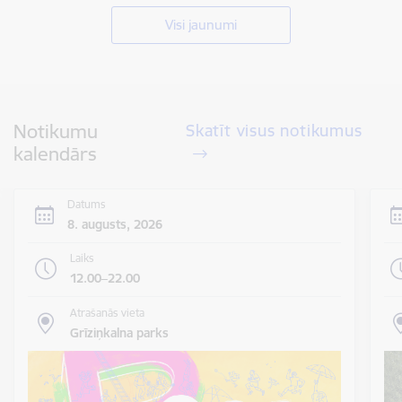
Visi jaunumi
Notikumu
Skatīt visus notikumus
kalendārs
Datums
8. augusts, 2026
Laiks
12.00–22.00
Atrašanās vieta
Grīziņkalna parks