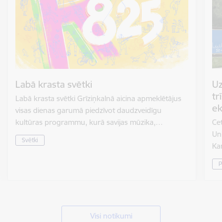
Labā krasta svētki
Uz
tr
Labā krasta svētki Grīziņkalnā aicina apmeklētājus
ek
visas dienas garumā piedzīvot daudzveidīgu
kultūras programmu, kurā savijas mūzika,…
Cet
Un
Svētki
Ka
P
Visi notikumi