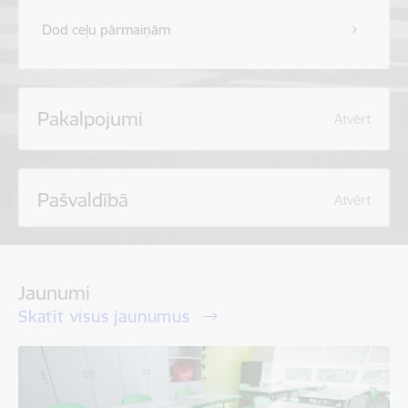
Dod ceļu pārmaiņām
Pakalpojumi
Atvērt
Pašvaldībā
Atvērt
Jaunumi
Skatīt visus jaunumus