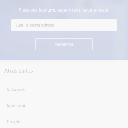
Piesakies jaunumu saņemšanai savā e-pastā.
Kājene
Ātrās saites
Vakances
Iepirkumi
Projekti