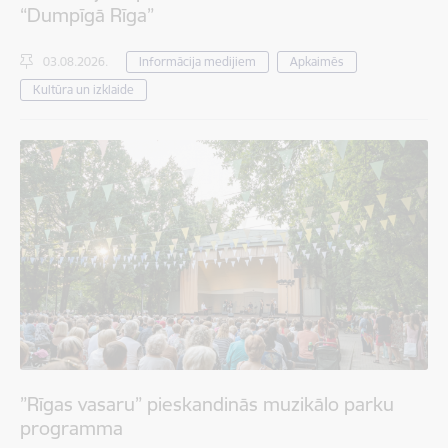
“Dumpīgā Rīga”
03.08.2026.
Informācija medijiem
Apkaimēs
Kultūra un izklaide
”Rīgas vasaru” pieskandinās muzikālo parku
programma