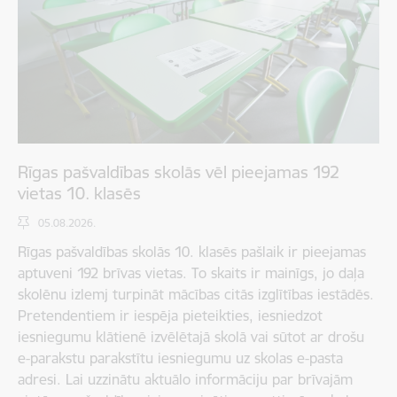
Rīgas pašvaldības skolās vēl pieejamas 192
vietas 10. klasēs
05.08.2026.
Rīgas pašvaldības skolās 10. klasēs pašlaik ir pieejamas
aptuveni 192 brīvas vietas. To skaits ir mainīgs, jo daļa
skolēnu izlemj turpināt mācības citās izglītības iestādēs.
Pretendentiem ir iespēja pieteikties, iesniedzot
iesniegumu klātienē izvēlētajā skolā vai sūtot ar drošu
e-parakstu parakstītu iesniegumu uz skolas e-pasta
adresi. Lai uzzinātu aktuālo informāciju par brīvajām