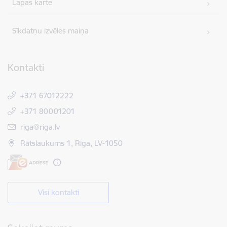
Lapas karte
Sīkdatņu izvēles maiņa
Kontakti
+371 67012222
+371 80001201
E-pasts:
riga@riga.lv
Rātslaukums 1, Rīga, LV-1050
Visi kontakti