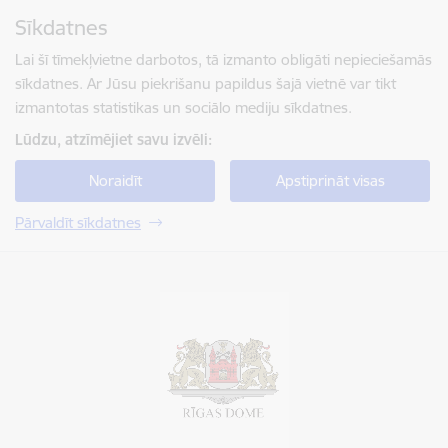
Pāriet uz lapas saturu
Sīkdatnes
Spied
lai meklētu
Enter
Lai šī tīmekļvietne darbotos, tā izmanto obligāti nepieciešamās
sīkdatnes. Ar Jūsu piekrišanu papildus šajā vietnē var tikt
izmantotas statistikas un sociālo mediju sīkdatnes.
Lūdzu, atzīmējiet savu izvēli:
Noraidīt
Apstiprināt visas
Pārvaldīt sīkdatnes
Rīgas valstspilsētas pašvaldība