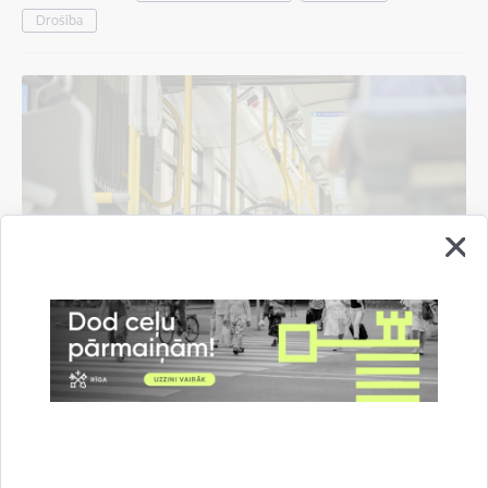
Drošība
Norisinoties būvdarbiem, tiks slēgts 1.
trolejbusa maršruts; mainīsies arī auto
novietošanas kārtība stāvvietās
05.08.2026.
Satiksme