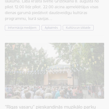
laukumā. Labā krasta svētki Grīziņkalnā 8. augustā no
plkst.12.00 līdz plkst. 22.00 aicina apmeklētājus visas
dienas garumā piedzīvot daudzveidīgu kultūras
programmu, kurā savijas…
Informācija medijiem
Apkaimēs
Kultūra un izklaide
”Rīgas vasaru” pieskandinās muzikālo parku