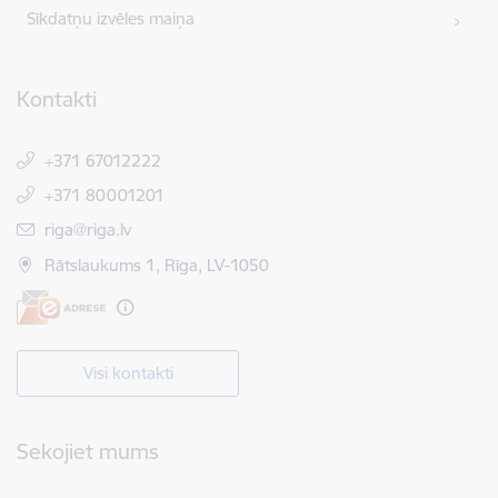
Sīkdatņu izvēles maiņa
Kontakti
+371 67012222
+371 80001201
E-pasts:
riga@riga.lv
Rātslaukums 1, Rīga, LV-1050
Visi kontakti
Sekojiet mums