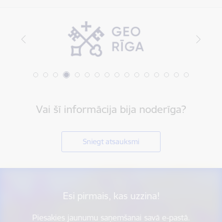
Vai šī informācija bija noderīga?
Sniegt atsauksmi
Esi pirmais, kas uzzina!
Piesakies jaunumu saņemšanai savā e-pastā.