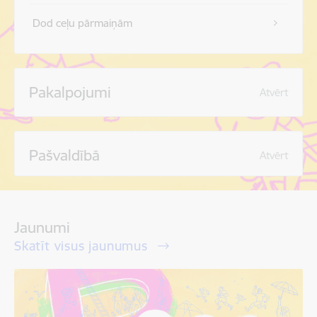
Dod ceļu pārmaiņām
Pakalpojumi
Atvērt
Pašvaldībā
Atvērt
Jaunumi
Skatīt visus jaunumus