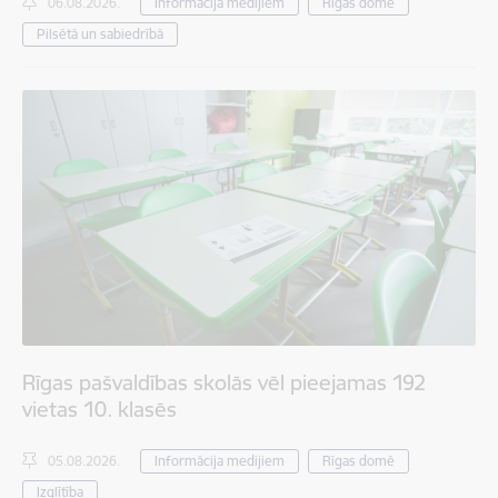
06.08.2026.
Informācija medijiem
Rīgas domē
Pilsētā un sabiedrībā
Rīgas pašvaldības skolās vēl pieejamas 192
vietas 10. klasēs
05.08.2026.
Informācija medijiem
Rīgas domē
Izglītība