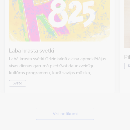
Labā krasta svētki
Pi
Labā krasta svētki Grīziņkalnā aicina apmeklētājus
visas dienas garumā piedzīvot daudzveidīgu
K
kultūras programmu, kurā savijas mūzika,…
Svētki
Visi notikumi