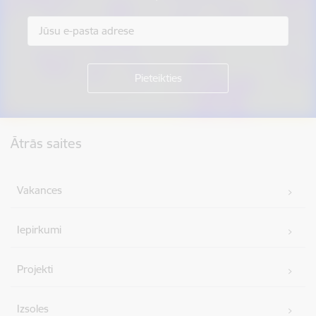
Kājene
Ātrās saites
Vakances
Iepirkumi
Projekti
Izsoles