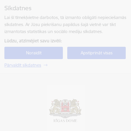
Pāriet uz lapas saturu
Sīkdatnes
Spied
lai meklētu
Enter
Lai šī tīmekļvietne darbotos, tā izmanto obligāti nepieciešamās
sīkdatnes. Ar Jūsu piekrišanu papildus šajā vietnē var tikt
izmantotas statistikas un sociālo mediju sīkdatnes.
Lūdzu, atzīmējiet savu izvēli:
Noraidīt
Apstiprināt visas
Pārvaldīt sīkdatnes
Rīgas valstspilsētas pašvaldība