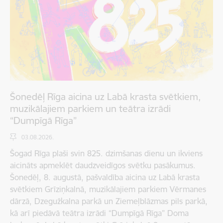
Šonedēļ Rīga aicina uz Labā krasta svētkiem,
muzikālajiem parkiem un teātra izrādi
“Dumpīgā Rīga”
03.08.2026.
Šogad Rīga plaši svin 825. dzimšanas dienu un ikviens
aicināts apmeklēt daudzveidīgos svētku pasākumus.
Šonedēļ, 8. augustā, pašvaldība aicina uz Labā krasta
svētkiem Grīziņkalnā, muzikālajiem parkiem Vērmanes
dārzā, Dzegužkalna parkā un Ziemeļblāzmas pils parkā,
kā arī piedāvā teātra izrādi “Dumpīgā Rīga” Doma