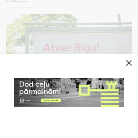
Pašvaldība rīdziniekiem sarūpējusi "Rīgas
vasaras" pasākumu programmas mobilo
aplikāciju
07.08.2026.
Informācija medijiem
Kultūra un izklaide
Rīgas vasara