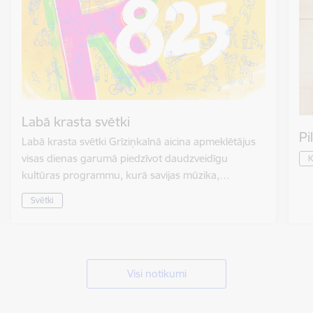
Labā krasta svētki
Pi
Labā krasta svētki Grīziņkalnā aicina apmeklētājus
visas dienas garumā piedzīvot daudzveidīgu
K
kultūras programmu, kurā savijas mūzika,…
Svētki
Visi notikumi