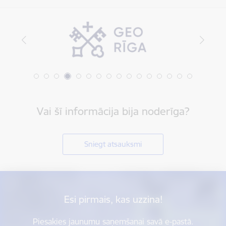
Vai šī informācija bija noderīga?
Sniegt atsauksmi
Esi pirmais, kas uzzina!
Piesakies jaunumu saņemšanai savā e-pastā.