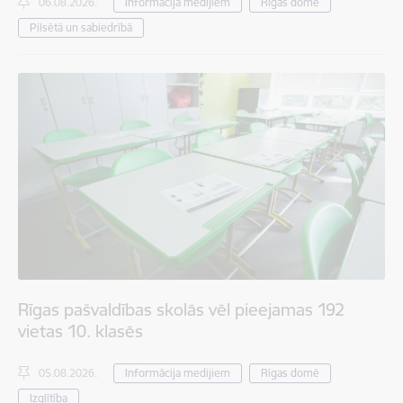
06.08.2026.
Informācija medijiem
Rīgas domē
Pilsētā un sabiedrībā
Rīgas pašvaldības skolās vēl pieejamas 192
vietas 10. klasēs
05.08.2026.
Informācija medijiem
Rīgas domē
Izglītība