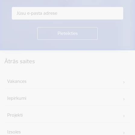
Kājene
Ātrās saites
Vakances
Iepirkumi
Projekti
Izsoles