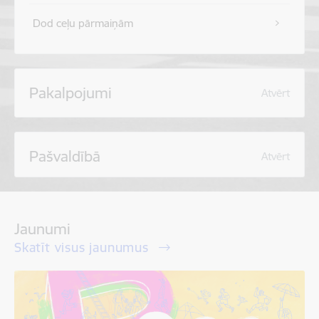
Dod ceļu pārmaiņām
Pakalpojumi
Atvērt
Pašvaldībā
Atvērt
Jaunumi
Skatīt visus jaunumus