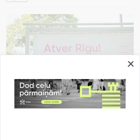
Pašvaldība rīdziniekiem sarūpējusi "Rīgas
vasaras" pasākumu programmas mobilo
aplikāciju
07.08.2026.
Informācija medijiem
Kultūra un izklaide
Rīgas vasara