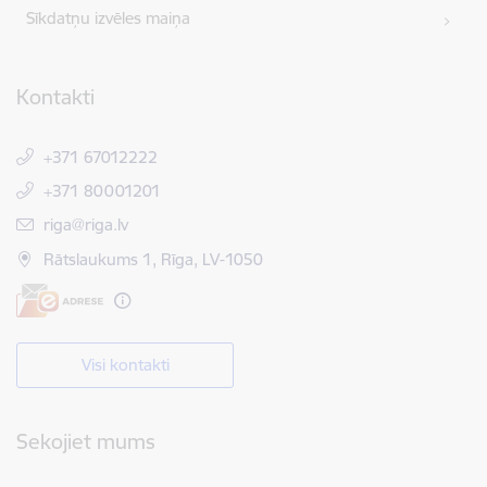
Sīkdatņu izvēles maiņa
Kontakti
+371 67012222
+371 80001201
E-pasts:
riga@riga.lv
Rātslaukums 1, Rīga, LV-1050
Visi kontakti
Sekojiet mums