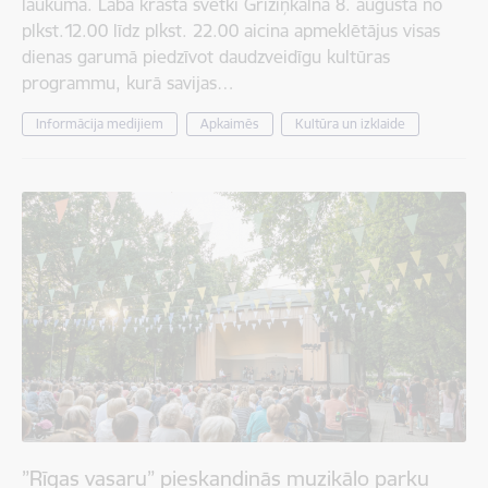
laukumā. Labā krasta svētki Grīziņkalnā 8. augustā no
plkst.12.00 līdz plkst. 22.00 aicina apmeklētājus visas
dienas garumā piedzīvot daudzveidīgu kultūras
programmu, kurā savijas…
Informācija medijiem
Apkaimēs
Kultūra un izklaide
”Rīgas vasaru” pieskandinās muzikālo parku