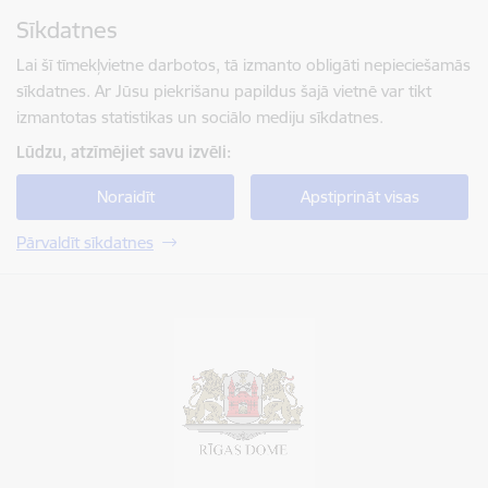
Pāriet uz lapas saturu
Sīkdatnes
Spied
lai meklētu
Enter
Lai šī tīmekļvietne darbotos, tā izmanto obligāti nepieciešamās
sīkdatnes. Ar Jūsu piekrišanu papildus šajā vietnē var tikt
izmantotas statistikas un sociālo mediju sīkdatnes.
Lūdzu, atzīmējiet savu izvēli:
Noraidīt
Apstiprināt visas
Pārvaldīt sīkdatnes
Rīgas valstspilsētas pašvaldība