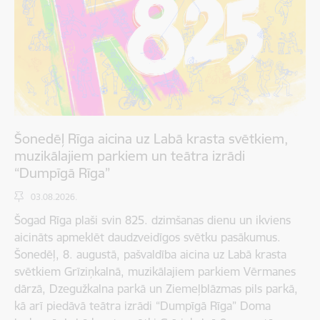
Šonedēļ Rīga aicina uz Labā krasta svētkiem,
muzikālajiem parkiem un teātra izrādi
“Dumpīgā Rīga”
03.08.2026.
Šogad Rīga plaši svin 825. dzimšanas dienu un ikviens
aicināts apmeklēt daudzveidīgos svētku pasākumus.
Šonedēļ, 8. augustā, pašvaldība aicina uz Labā krasta
svētkiem Grīziņkalnā, muzikālajiem parkiem Vērmanes
dārzā, Dzegužkalna parkā un Ziemeļblāzmas pils parkā,
kā arī piedāvā teātra izrādi “Dumpīgā Rīga” Doma