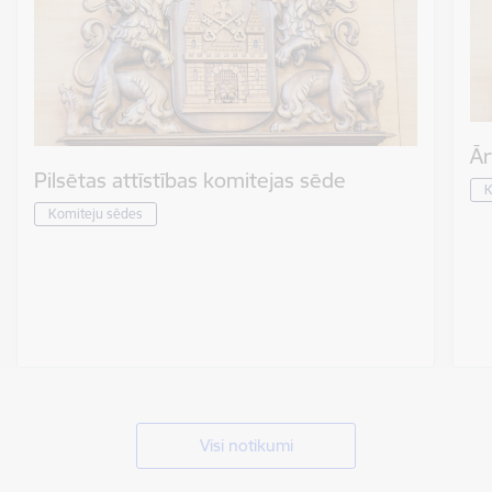
Ār
Pilsētas attīstības komitejas sēde
K
Komiteju sēdes
Visi notikumi