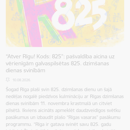
“Atver Rīgu! Kods: 825”: pašvaldība aicina uz
vērienīgām galvaspilsētas 825. dzimšanas
dienas svinībām
10.08.2026.
Šogad Rīga plaši svin 825. dzimšanas dienu un šajā
nedēļas nogalē piedzīvos kulmināciju ar Rīgas dzimšanas
dienas svinībām 11. novembra krastmalā un citviet
pilsētā. Ikviens aicināts apmeklēt daudzveidīgos svētku
pasākumus un izbaudīt plašo “Rīgas vasaras” pasākumu
programmu. “Rīga ir gatava svinēt savu 825. gadu