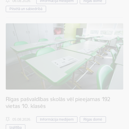
06.08.2026.
Informācija medijiem
Rīgas domē
Pilsētā un sabiedrībā
Rīgas pašvaldības skolās vēl pieejamas 192
vietas 10. klasēs
05.08.2026.
Informācija medijiem
Rīgas domē
Izglītība