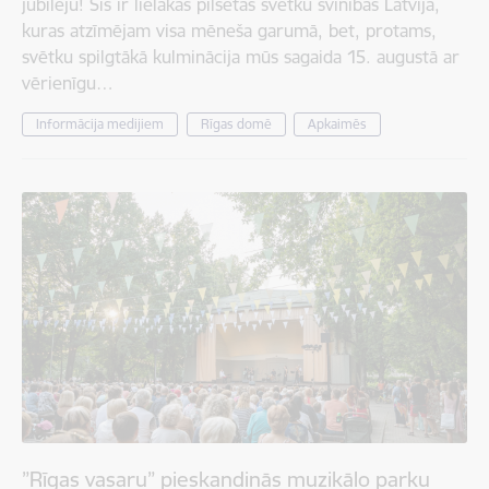
jubileju! Šīs ir lielākās pilsētas svētku svinības Latvijā,
kuras atzīmējam visa mēneša garumā, bet, protams,
svētku spilgtākā kulminācija mūs sagaida 15. augustā ar
vērienīgu…
Informācija medijiem
Rīgas domē
Apkaimēs
”Rīgas vasaru” pieskandinās muzikālo parku