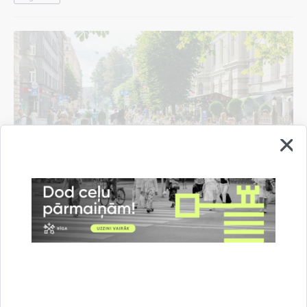
Sešas nedēļas nogales Rīgas jūgendstila pērles
- Alberta un Antonijas ielas - tiks veltītas
gājējiem
10.08.2026.
Informācija medijiem
Rīgas domē
Atpūta