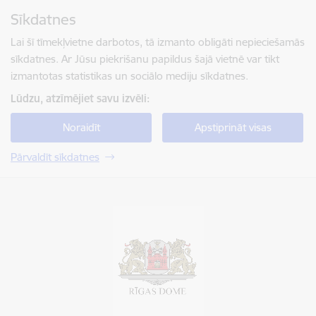
Pāriet uz lapas saturu
Sīkdatnes
Spied
lai meklētu
Enter
Lai šī tīmekļvietne darbotos, tā izmanto obligāti nepieciešamās
sīkdatnes. Ar Jūsu piekrišanu papildus šajā vietnē var tikt
izmantotas statistikas un sociālo mediju sīkdatnes.
Lūdzu, atzīmējiet savu izvēli:
Noraidīt
Apstiprināt visas
Pārvaldīt sīkdatnes
Rīgas valstspilsētas pašvaldība