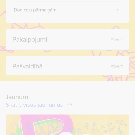
Dod ceļu pārmaiņām
Pakalpojumi
Atvērt
Pašvaldībā
Atvērt
Jaunumi
Skatīt visus jaunumus