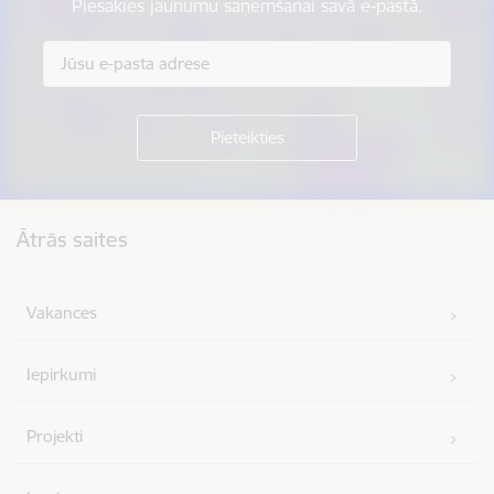
Piesakies jaunumu saņemšanai savā e-pastā.
Kājene
Ātrās saites
Vakances
Iepirkumi
Projekti