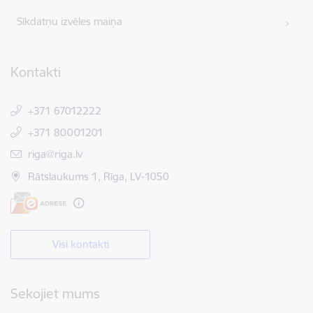
Sīkdatņu izvēles maiņa
Kontakti
+371 67012222
+371 80001201
E-pasts:
riga@riga.lv
Rātslaukums 1, Rīga, LV-1050
Visi kontakti
Sekojiet mums