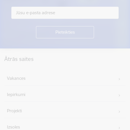
Kājene
Ātrās saites
Vakances
Iepirkumi
Projekti
Izsoles