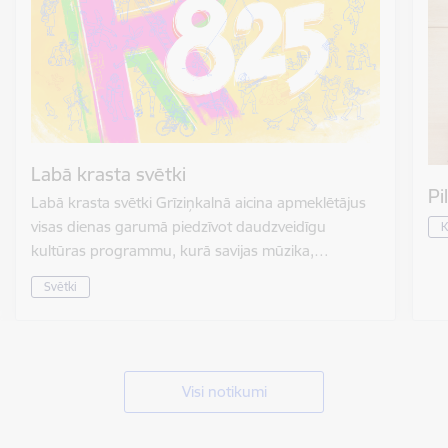
Labā krasta svētki
Pi
Labā krasta svētki Grīziņkalnā aicina apmeklētājus
visas dienas garumā piedzīvot daudzveidīgu
K
kultūras programmu, kurā savijas mūzika,…
Svētki
Visi notikumi