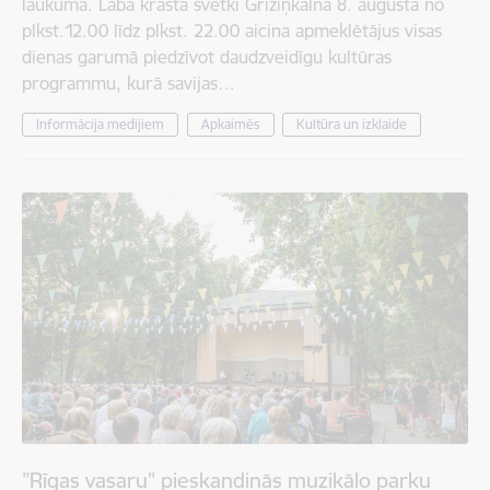
laukumā. Labā krasta svētki Grīziņkalnā 8. augustā no
plkst.12.00 līdz plkst. 22.00 aicina apmeklētājus visas
dienas garumā piedzīvot daudzveidīgu kultūras
programmu, kurā savijas…
Informācija medijiem
Apkaimēs
Kultūra un izklaide
”Rīgas vasaru” pieskandinās muzikālo parku