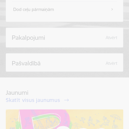
Dod ceļu pārmaiņām
Pakalpojumi
Atvērt
Pašvaldībā
Atvērt
Jaunumi
Skatīt visus jaunumus