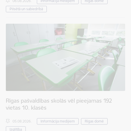
06.08.2026.
Informācija medijiem
Rīgas domē
Pilsētā un sabiedrībā
Rīgas pašvaldības skolās vēl pieejamas 192
vietas 10. klasēs
05.08.2026.
Informācija medijiem
Rīgas domē
Izglītība