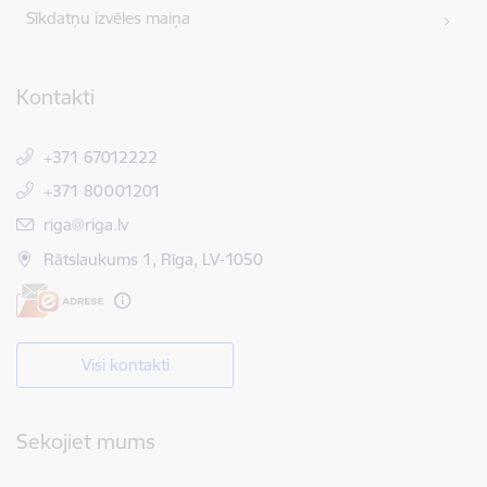
Sīkdatņu izvēles maiņa
Kontakti
+371 67012222
+371 80001201
E-pasts:
riga@riga.lv
Rātslaukums 1, Rīga, LV-1050
Visi kontakti
Sekojiet mums