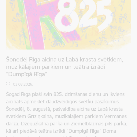
Šonedēļ Rīga aicina uz Labā krasta svētkiem,
muzikālajiem parkiem un teātra izrādi
“Dumpīgā Rīga”
03.08.2026.
Šogad Rīga plaši svin 825. dzimšanas dienu un ikviens
aicināts apmeklēt daudzveidīgos svētku pasākumus.
Šonedēļ, 8. augustā, pašvaldība aicina uz Labā krasta
svētkiem Grīziņkalnā, muzikālajiem parkiem Vērmanes
dārzā, Dzegužkalna parkā un Ziemeļblāzmas pils parkā,
kā arī piedāvā teātra izrādi “Dumpīgā Rīga” Doma