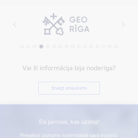
Vai šī informācija bija noderīga?
Sniegt atsauksmi
Esi pirmais, kas uzzina!
Piesakies jaunumu saņemšanai savā e-pastā.