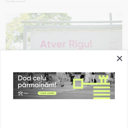
Pašvaldība rīdziniekiem sarūpējusi "Rīgas
vasaras" pasākumu programmas mobilo
aplikāciju
07.08.2026.
Informācija medijiem
Kultūra un izklaide
Rīgas vasara