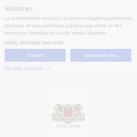
Pāriet uz lapas saturu
Sīkdatnes
Spied
lai meklētu
Enter
Lai šī tīmekļvietne darbotos, tā izmanto obligāti nepieciešamās
sīkdatnes. Ar Jūsu piekrišanu papildus šajā vietnē var tikt
izmantotas statistikas un sociālo mediju sīkdatnes.
Lūdzu, atzīmējiet savu izvēli:
Noraidīt
Apstiprināt visas
Pārvaldīt sīkdatnes
Rīgas valstspilsētas pašvaldība