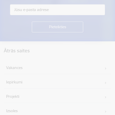
Kājene
Ātrās saites
Vakances
Iepirkumi
Projekti
Izsoles