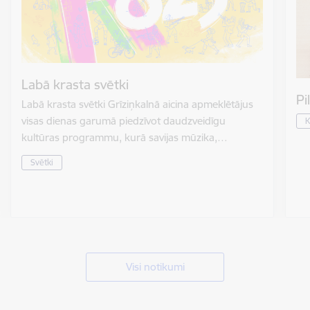
Labā krasta svētki
Pi
Labā krasta svētki Grīziņkalnā aicina apmeklētājus
visas dienas garumā piedzīvot daudzveidīgu
K
kultūras programmu, kurā savijas mūzika,…
Svētki
Visi notikumi