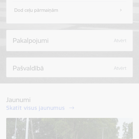
Dod ceļu pārmaiņām
Pakalpojumi
Atvērt
Pašvaldībā
Atvērt
Jaunumi
Skatīt visus jaunumus