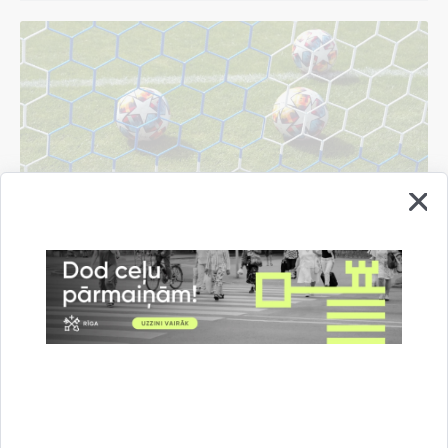
Bergholcs un LFF vienojas par turpmākiem
soļiem nacionālā futbola stadiona celtniecībā
06.08.2026.
Informācija medijiem
Rīgas domē
Sports