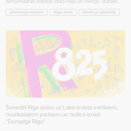
pārvietošanās iespējas starp Rīgu un Pierīgu. Būtisks…
Informācija medijiem
Rīgas domē
Pilsētā un sabiedrībā
Šonedēļ Rīga aicina uz Labā krasta svētkiem,
muzikālajiem parkiem un teātra izrādi
“Dumpīgā Rīga”