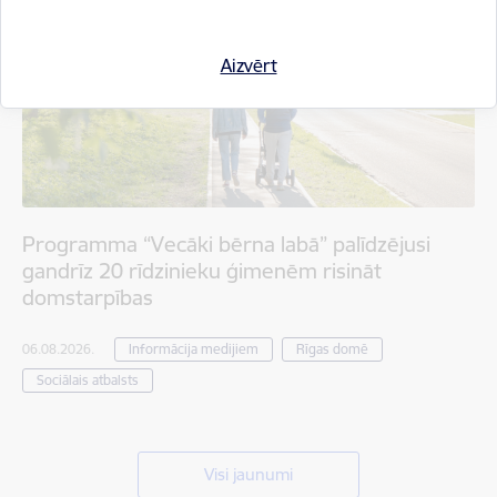
Aizvērt
Programma “Vecāki bērna labā” palīdzējusi
gandrīz 20 rīdzinieku ģimenēm risināt
domstarpības
06.08.2026.
Informācija medijiem
Rīgas domē
Sociālais atbalsts
Visi jaunumi