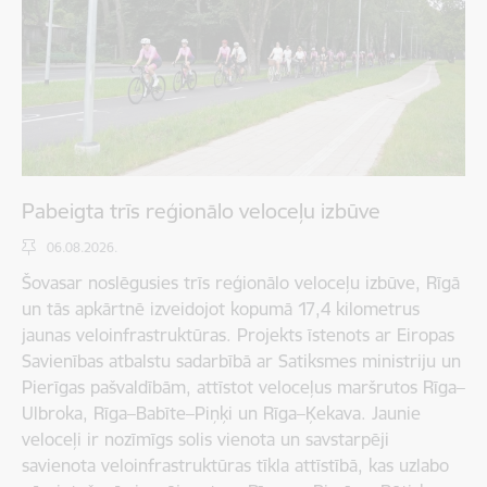
Pabeigta trīs reģionālo veloceļu izbūve
06.08.2026.
Šovasar noslēgusies trīs reģionālo veloceļu izbūve, Rīgā
un tās apkārtnē izveidojot kopumā 17,4 kilometrus
jaunas veloinfrastruktūras. Projekts īstenots ar Eiropas
Savienības atbalstu sadarbībā ar Satiksmes ministriju un
Pierīgas pašvaldībām, attīstot veloceļus maršrutos Rīga–
Ulbroka, Rīga–Babīte–Piņķi un Rīga–Ķekava. Jaunie
veloceļi ir nozīmīgs solis vienota un savstarpēji
savienota veloinfrastruktūras tīkla attīstībā, kas uzlabo