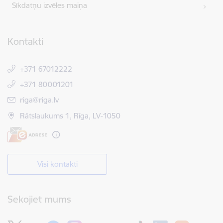
Sīkdatņu izvēles maiņa
Kontakti
+371 67012222
+371 80001201
E-pasts:
riga@riga.lv
Rātslaukums 1, Rīga, LV-1050
Visi kontakti
Sekojiet mums