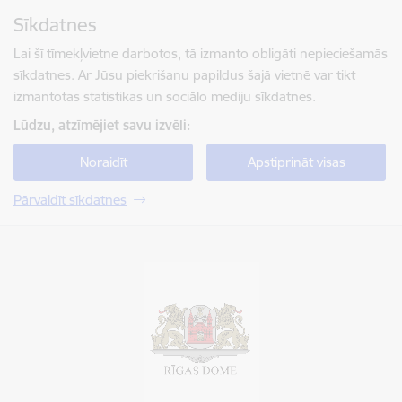
Pāriet uz lapas saturu
Sīkdatnes
Spied
lai meklētu
Enter
Lai šī tīmekļvietne darbotos, tā izmanto obligāti nepieciešamās
sīkdatnes. Ar Jūsu piekrišanu papildus šajā vietnē var tikt
izmantotas statistikas un sociālo mediju sīkdatnes.
Lūdzu, atzīmējiet savu izvēli:
Noraidīt
Apstiprināt visas
Pārvaldīt sīkdatnes
Rīgas valstspilsētas pašvaldība