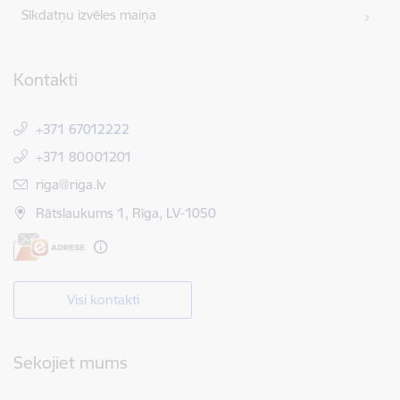
Sīkdatņu izvēles maiņa
Kontakti
+371 67012222
+371 80001201
E-pasts:
riga@riga.lv
Rātslaukums 1, Rīga, LV-1050
Visi kontakti
Sekojiet mums