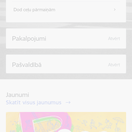
Dod ceļu pārmaiņām
Pakalpojumi
Atvērt
Pašvaldībā
Atvērt
Jaunumi
Skatīt visus jaunumus