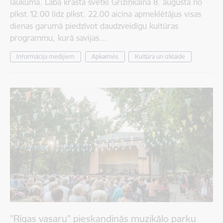
laukumā. Labā krasta svētki Grīziņkalnā 8. augustā no
plkst.12.00 līdz plkst. 22.00 aicina apmeklētājus visas
dienas garumā piedzīvot daudzveidīgu kultūras
programmu, kurā savijas…
Informācija medijiem
Apkaimēs
Kultūra un izklaide
”Rīgas vasaru” pieskandinās muzikālo parku