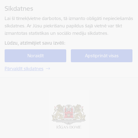
Pāriet uz lapas saturu
Sīkdatnes
Spied
lai meklētu
Enter
Lai šī tīmekļvietne darbotos, tā izmanto obligāti nepieciešamās
sīkdatnes. Ar Jūsu piekrišanu papildus šajā vietnē var tikt
izmantotas statistikas un sociālo mediju sīkdatnes.
Lūdzu, atzīmējiet savu izvēli:
Noraidīt
Apstiprināt visas
Pārvaldīt sīkdatnes
Rīgas valstspilsētas pašvaldība