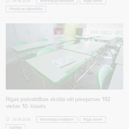
06.08.2026.
Informācija medijiem
Rīgas domē
Pilsētā un sabiedrībā
Rīgas pašvaldības skolās vēl pieejamas 192
vietas 10. klasēs
05.08.2026.
Informācija medijiem
Rīgas domē
Izglītība