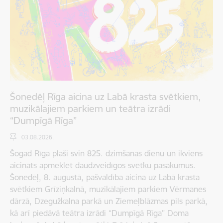
Šonedēļ Rīga aicina uz Labā krasta svētkiem,
muzikālajiem parkiem un teātra izrādi
“Dumpīgā Rīga”
03.08.2026.
Šogad Rīga plaši svin 825. dzimšanas dienu un ikviens
aicināts apmeklēt daudzveidīgos svētku pasākumus.
Šonedēļ, 8. augustā, pašvaldība aicina uz Labā krasta
svētkiem Grīziņkalnā, muzikālajiem parkiem Vērmanes
dārzā, Dzegužkalna parkā un Ziemeļblāzmas pils parkā,
kā arī piedāvā teātra izrādi “Dumpīgā Rīga” Doma