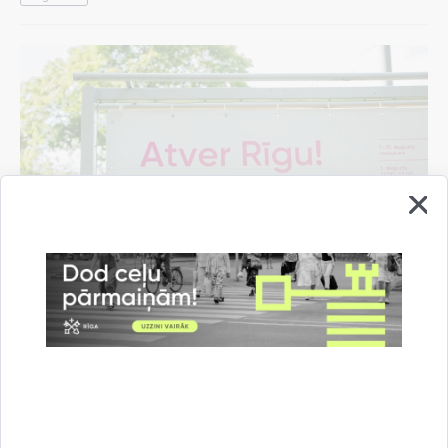
Pašvaldība rīdziniekiem sarūpējusi "Rīgas
vasaras" pasākumu programmas mobilo
aplikāciju
07.08.2026.
Informācija medijiem
Kultūra un izklaide
Rīgas vasara