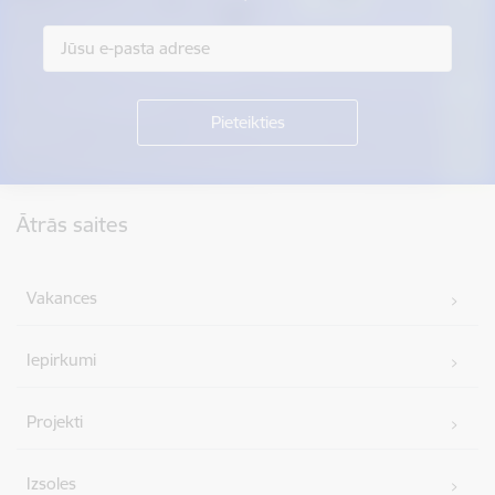
Kājene
Ātrās saites
Vakances
Iepirkumi
Projekti
Izsoles