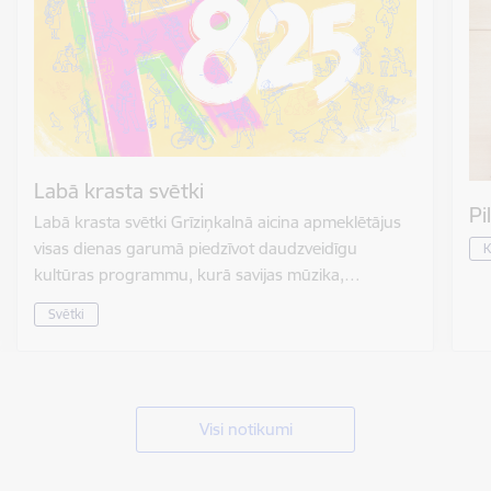
Labā krasta svētki
Pi
Labā krasta svētki Grīziņkalnā aicina apmeklētājus
visas dienas garumā piedzīvot daudzveidīgu
K
kultūras programmu, kurā savijas mūzika,…
Svētki
Visi notikumi