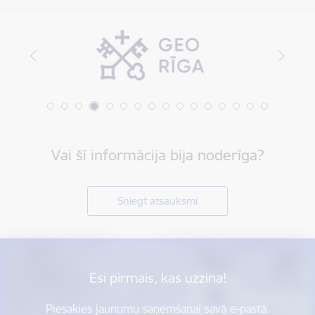
Vai šī informācija bija noderīga?
Sniegt atsauksmi
Esi pirmais, kas uzzina!
Piesakies jaunumu saņemšanai savā e-pastā.