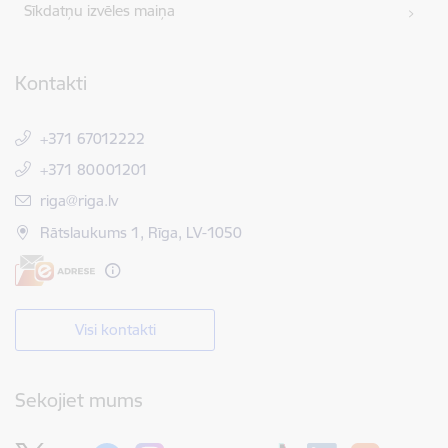
Sīkdatņu izvēles maiņa
Kontakti
+371 67012222
+371 80001201
E-pasts:
riga@riga.lv
Rātslaukums 1, Rīga, LV-1050
Visi kontakti
Sekojiet mums