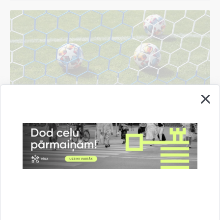
Bergholcs un LFF vienojas par turpmākiem
soļiem nacionālā futbola stadiona celtniecībā
06.08.2026.
Informācija medijiem
Rīgas domē
Sports