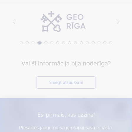
Vai šī informācija bija noderīga?
Sniegt atsauksmi
Esi pirmais, kas uzzina!
Piesakies jaunumu saņemšanai savā e-pastā.