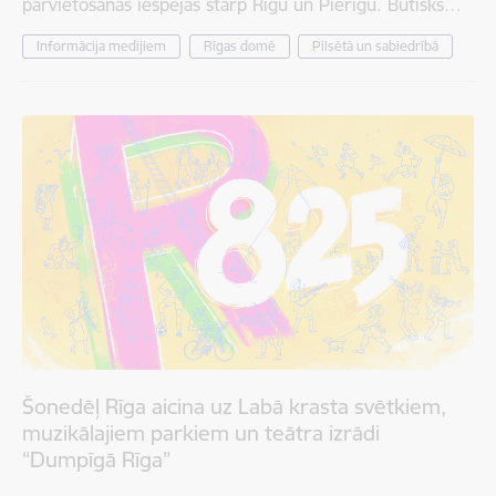
pārvietošanās iespējas starp Rīgu un Pierīgu. Būtisks…
Informācija medijiem
Rīgas domē
Pilsētā un sabiedrībā
Šonedēļ Rīga aicina uz Labā krasta svētkiem,
muzikālajiem parkiem un teātra izrādi
“Dumpīgā Rīga”