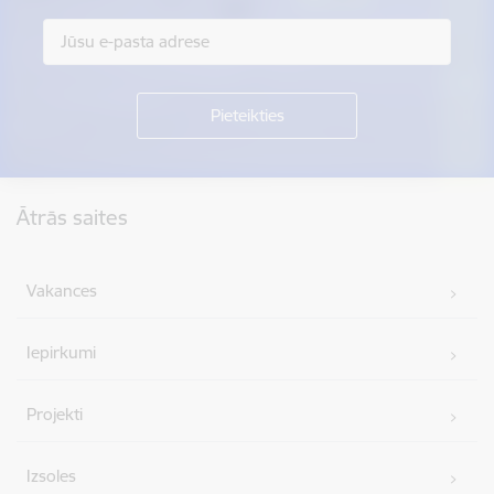
Kājene
Ātrās saites
Vakances
Iepirkumi
Projekti
Izsoles