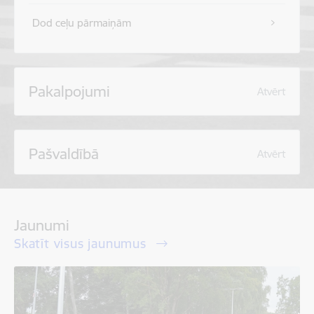
Dod ceļu pārmaiņām
Pakalpojumi
Atvērt
Pašvaldībā
Atvērt
Jaunumi
Skatīt visus jaunumus