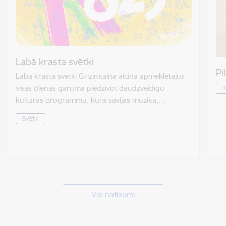
Labā krasta svētki
Pi
Labā krasta svētki Grīziņkalnā aicina apmeklētājus
visas dienas garumā piedzīvot daudzveidīgu
K
kultūras programmu, kurā savijas mūzika,…
Svētki
Visi notikumi