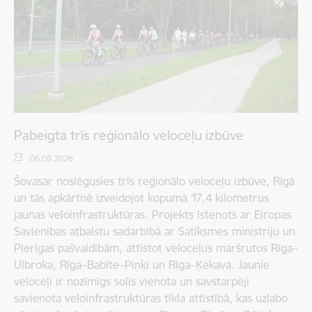
Pabeigta trīs reģionālo veloceļu izbūve
06.08.2026.
Šovasar noslēgusies trīs reģionālo veloceļu izbūve, Rīgā
un tās apkārtnē izveidojot kopumā 17,4 kilometrus
jaunas veloinfrastruktūras. Projekts īstenots ar Eiropas
Savienības atbalstu sadarbībā ar Satiksmes ministriju un
Pierīgas pašvaldībām, attīstot veloceļus maršrutos Rīga–
Ulbroka, Rīga–Babīte–Piņķi un Rīga–Ķekava. Jaunie
veloceļi ir nozīmīgs solis vienota un savstarpēji
savienota veloinfrastruktūras tīkla attīstībā, kas uzlabo