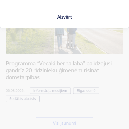
Aizvērt
Programma “Vecāki bērna labā” palīdzējusi
gandrīz 20 rīdzinieku ģimenēm risināt
domstarpības
06.08.2026.
Informācija medijiem
Rīgas domē
Sociālais atbalsts
Visi jaunumi