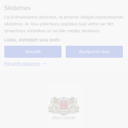
Pāriet uz lapas saturu
Sīkdatnes
Spied
lai meklētu
Enter
Lai šī tīmekļvietne darbotos, tā izmanto obligāti nepieciešamās
sīkdatnes. Ar Jūsu piekrišanu papildus šajā vietnē var tikt
izmantotas statistikas un sociālo mediju sīkdatnes.
Lūdzu, atzīmējiet savu izvēli:
Noraidīt
Apstiprināt visas
Pārvaldīt sīkdatnes
Rīgas valstspilsētas pašvaldība