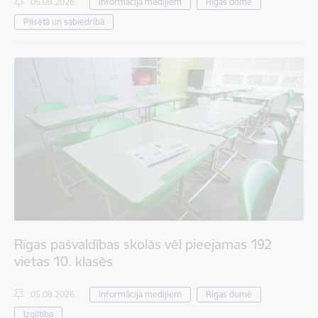
06.08.2026.
Informācija medijiem
Rīgas domē
Pilsētā un sabiedrībā
Rīgas pašvaldības skolās vēl pieejamas 192
vietas 10. klasēs
05.08.2026.
Informācija medijiem
Rīgas domē
Izglītība