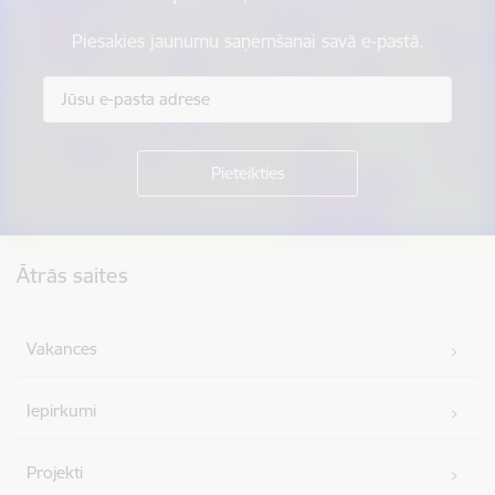
Piesakies jaunumu saņemšanai savā e-pastā.
Kājene
Ātrās saites
Vakances
Iepirkumi
Projekti