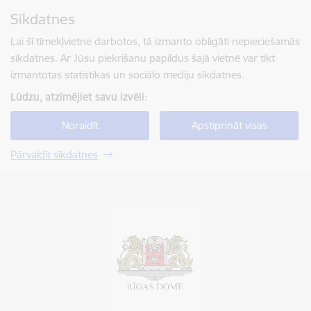
Pāriet uz lapas saturu
Sīkdatnes
Spied
lai meklētu
Enter
Lai šī tīmekļvietne darbotos, tā izmanto obligāti nepieciešamās
sīkdatnes. Ar Jūsu piekrišanu papildus šajā vietnē var tikt
izmantotas statistikas un sociālo mediju sīkdatnes.
Lūdzu, atzīmējiet savu izvēli:
Noraidīt
Apstiprināt visas
Pārvaldīt sīkdatnes
Rīgas valstspilsētas pašvaldība