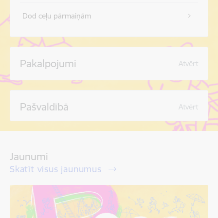
Dod ceļu pārmaiņām
Pakalpojumi
Atvērt
Pašvaldībā
Atvērt
Jaunumi
Skatīt visus jaunumus