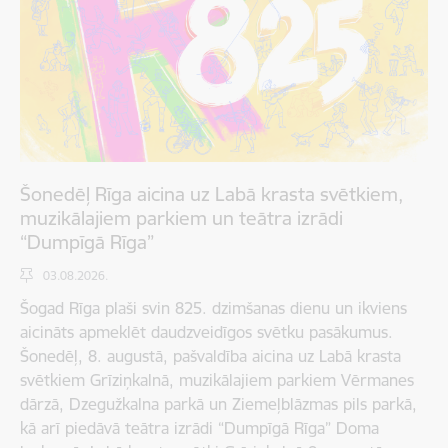
Šonedēļ Rīga aicina uz Labā krasta svētkiem,
muzikālajiem parkiem un teātra izrādi
“Dumpīgā Rīga”
03.08.2026.
Šogad Rīga plaši svin 825. dzimšanas dienu un ikviens
aicināts apmeklēt daudzveidīgos svētku pasākumus.
Šonedēļ, 8. augustā, pašvaldība aicina uz Labā krasta
svētkiem Grīziņkalnā, muzikālajiem parkiem Vērmanes
dārzā, Dzegužkalna parkā un Ziemeļblāzmas pils parkā,
kā arī piedāvā teātra izrādi “Dumpīgā Rīga” Doma