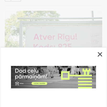
Pašvaldība rīdziniekiem sarūpējusi "Rīgas
vasaras" pasākumu programmas mobilo
aplikāciju
07.08.2026.
Informācija medijiem
Kultūra un izklaide
Rīgas vasara