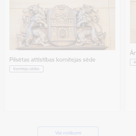
Ār
Pilsētas attīstības komitejas sēde
K
Komiteju sēdes
Visi notikumi