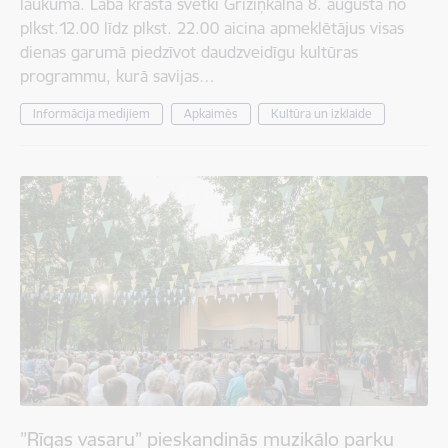
laukumā. Labā krasta svētki Grīziņkalnā 8. augustā no
plkst.12.00 līdz plkst. 22.00 aicina apmeklētājus visas
dienas garumā piedzīvot daudzveidīgu kultūras
programmu, kurā savijas…
Informācija medijiem
Apkaimēs
Kultūra un izklaide
”Rīgas vasaru” pieskandinās muzikālo parku