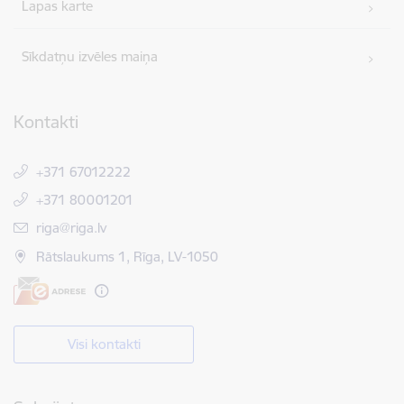
Lapas karte
Sīkdatņu izvēles maiņa
Kontakti
+371 67012222
+371 80001201
E-pasts:
riga@riga.lv
Rātslaukums 1, Rīga, LV-1050
Visi kontakti