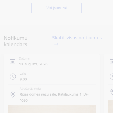
Visi jaunumi
Notikumu
Skatīt visus notikumus
kalendārs
Datums
10. augusts, 2026
Laiks
9.00
Atrašanās vieta
Rīgas domes sēžu zāle, Rātslaukums 1, LV-
1050