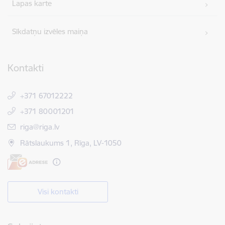
Lapas karte
Sīkdatņu izvēles maiņa
Kontakti
+371 67012222
+371 80001201
E-pasts:
riga@riga.lv
Rātslaukums 1, Rīga, LV-1050
Visi kontakti