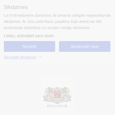
Pāriet uz lapas saturu
Sīkdatnes
Spied
lai meklētu
Enter
Lai šī tīmekļvietne darbotos, tā izmanto obligāti nepieciešamās
sīkdatnes. Ar Jūsu piekrišanu papildus šajā vietnē var tikt
izmantotas statistikas un sociālo mediju sīkdatnes.
Lūdzu, atzīmējiet savu izvēli:
Noraidīt
Apstiprināt visas
Pārvaldīt sīkdatnes
Rīgas valstspilsētas pašvaldība