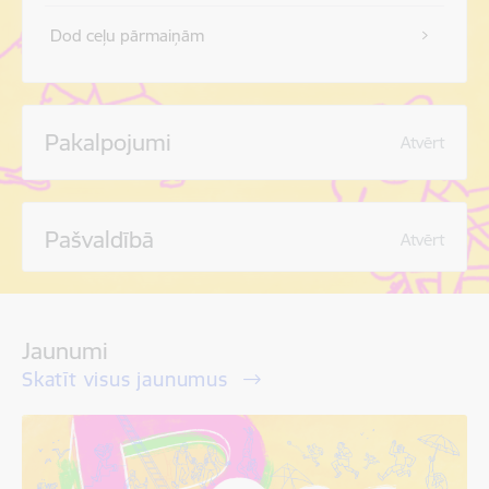
Dod ceļu pārmaiņām
Pakalpojumi
Atvērt
Pašvaldībā
Atvērt
Jaunumi
Skatīt visus jaunumus