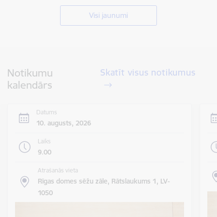
Visi jaunumi
Notikumu
Skatīt visus notikumus
kalendārs
Datums
10. augusts, 2026
Laiks
9.00
Atrašanās vieta
Rīgas domes sēžu zāle, Rātslaukums 1, LV-
1050