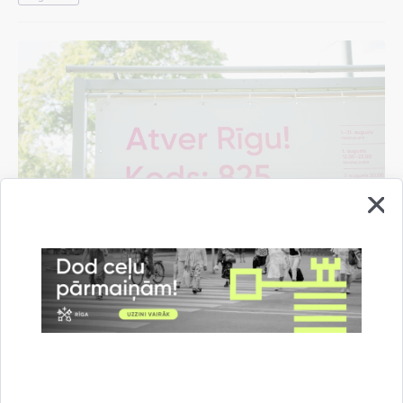
Pašvaldība rīdziniekiem sarūpējusi "Rīgas
vasaras" pasākumu programmas mobilo
aplikāciju
07.08.2026.
Informācija medijiem
Kultūra un izklaide
Rīgas vasara