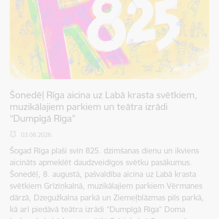
Šonedēļ Rīga aicina uz Labā krasta svētkiem,
muzikālajiem parkiem un teātra izrādi
“Dumpīgā Rīga”
03.08.2026.
Šogad Rīga plaši svin 825. dzimšanas dienu un ikviens
aicināts apmeklēt daudzveidīgos svētku pasākumus.
Šonedēļ, 8. augustā, pašvaldība aicina uz Labā krasta
svētkiem Grīziņkalnā, muzikālajiem parkiem Vērmanes
dārzā, Dzegužkalna parkā un Ziemeļblāzmas pils parkā,
kā arī piedāvā teātra izrādi “Dumpīgā Rīga” Doma