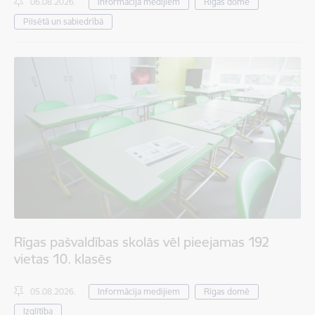
06.08.2026.
Informācija medijiem
Rīgas domē
Pilsētā un sabiedrībā
Rīgas pašvaldības skolās vēl pieejamas 192
vietas 10. klasēs
05.08.2026.
Informācija medijiem
Rīgas domē
Izglītība