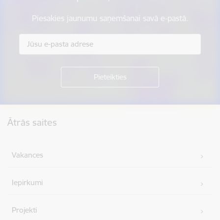
Piesakies jaunumu saņemšanai savā e-pastā.
Kājene
Ātrās saites
Vakances
Iepirkumi
Projekti