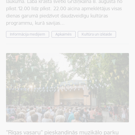
laukumā. Labā krasta svētki Grīziņkalnā 8. augustā no
plkst.12.00 līdz plkst. 22.00 aicina apmeklētājus visas
dienas garumā piedzīvot daudzveidīgu kultūras
programmu, kurā savijas…
Informācija medijiem
Apkaimēs
Kultūra un izklaide
”Rīgas vasaru” pieskandinās muzikālo parku