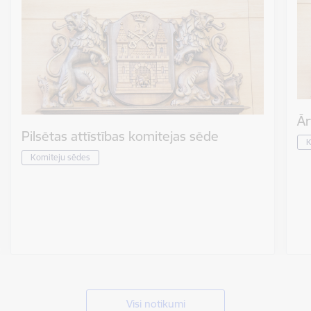
Ār
Pilsētas attīstības komitejas sēde
K
Komiteju sēdes
Visi notikumi