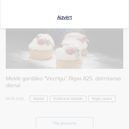
Aizvērt
Meklē gardāko “Vecrīgu” Rīgas 825. dzimšanas
dienai
06.08.2026.
Atpūta
Kultūra un izklaide
Rīgas vasara
Visi jaunumi