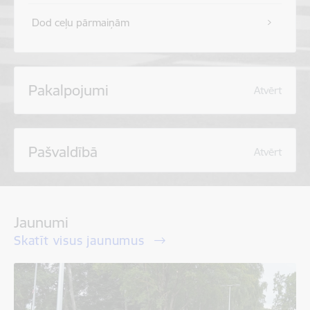
Dod ceļu pārmaiņām
Pakalpojumi
Atvērt
Pašvaldībā
Atvērt
Jaunumi
Skatīt visus jaunumus