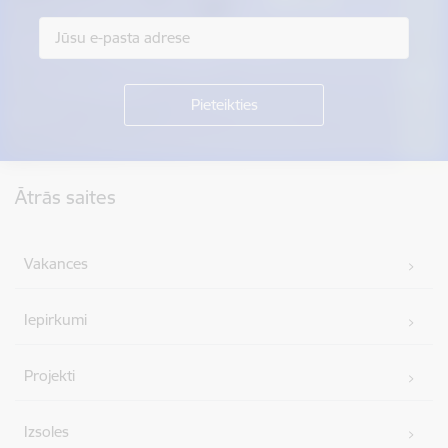
Kājene
Ātrās saites
Vakances
Iepirkumi
Projekti
Izsoles