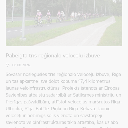
Pabeigta trīs reģionālo veloceļu izbūve
06.08.2026.
Šovasar noslēgusies trīs reģionālo veloceļu izbūve, Rīgā
un tās apkārtnē izveidojot kopumā 17,4 kilometrus
jaunas veloinfrastruktūras. Projekts īstenots ar Eiropas
Savienības atbalstu sadarbībā ar Satiksmes ministriju un
Pierīgas pašvaldībām, attīstot veloceļus maršrutos Rīga–
Ulbroka, Rīga–Babīte–Piņķi un Rīga–Ķekava. Jaunie
veloceļi ir nozīmīgs solis vienota un savstarpēji
savienota veloinfrastruktūras tīkla attīstībā, kas uzlabo