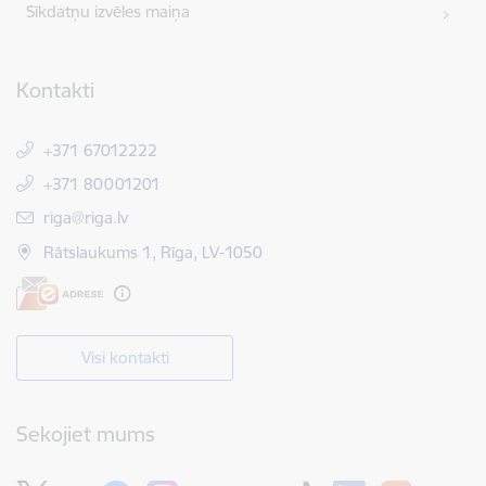
Sīkdatņu izvēles maiņa
Kontakti
+371 67012222
+371 80001201
E-pasts:
riga@riga.lv
Rātslaukums 1, Rīga, LV-1050
Visi kontakti
Sekojiet mums