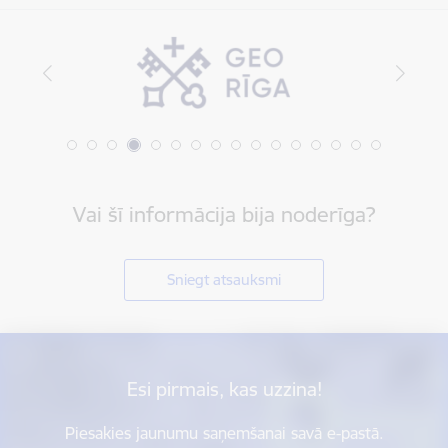
Vai šī informācija bija noderīga?
Sniegt atsauksmi
Esi pirmais, kas uzzina!
Piesakies jaunumu saņemšanai savā e-pastā.