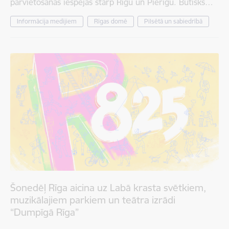
pārvietošanās iespējas starp Rīgu un Pierīgu. Būtisks…
Informācija medijiem
Rīgas domē
Pilsētā un sabiedrībā
Šonedēļ Rīga aicina uz Labā krasta svētkiem,
muzikālajiem parkiem un teātra izrādi
“Dumpīgā Rīga”