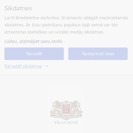
Pāriet uz lapas saturu
Sīkdatnes
Spied
lai meklētu
Enter
Lai šī tīmekļvietne darbotos, tā izmanto obligāti nepieciešamās
sīkdatnes. Ar Jūsu piekrišanu papildus šajā vietnē var tikt
izmantotas statistikas un sociālo mediju sīkdatnes.
Lūdzu, atzīmējiet savu izvēli:
Noraidīt
Apstiprināt visas
Pārvaldīt sīkdatnes
Rīgas valstspilsētas pašvaldība