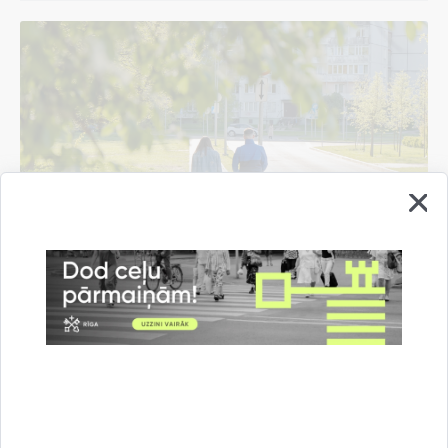
Programma “Vecāki bērna labā” palīdzējusi
gandrīz 20 rīdzinieku ģimenēm risināt
domstarpības
06.08.2026.
Informācija medijiem
Rīgas domē
Sociālais atbalsts