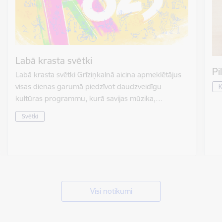
Labā krasta svētki
Pi
Labā krasta svētki Grīziņkalnā aicina apmeklētājus
visas dienas garumā piedzīvot daudzveidīgu
K
kultūras programmu, kurā savijas mūzika,…
Svētki
Visi notikumi