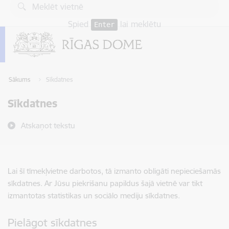
Pāriet uz lapas saturu
Spied
lai meklētu
Enter
Sākums
Sīkdatnes
Sīkdatnes
Atskaņot tekstu
Lai šī tīmekļvietne darbotos, tā izmanto obligāti nepieciešamās
sīkdatnes. Ar Jūsu piekrišanu papildus šajā vietnē var tikt
izmantotas statistikas un sociālo mediju sīkdatnes.
Pielāgot sīkdatnes