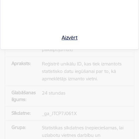
_gid
Statistikas sīkdatnes (nepieciešamas, lai
Aizvērt
uzlabotu vietnes darbību un
pakalpojumus)
Reģistrē unikālu ID, kas tiek izmantots
statistisko datu iegūšanai par to, kā
apmeklētājs izmanto vietni.
24 stundas
_ga_JTCP7J061X
Statistikas sīkdatnes (nepieciešamas, lai
uzlabotu vietnes darbību un