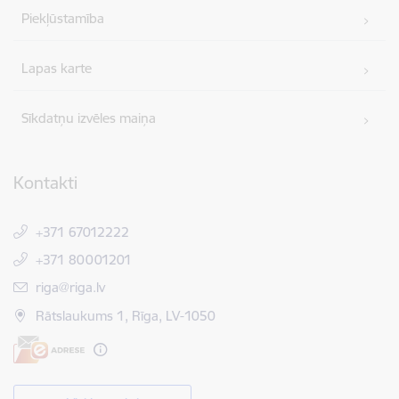
Piekļūstamība
Lapas karte
Sīkdatņu izvēles maiņa
Kontakti
+371 67012222
+371 80001201
E-pasts:
riga@riga.lv
Rātslaukums 1, Rīga, LV-1050