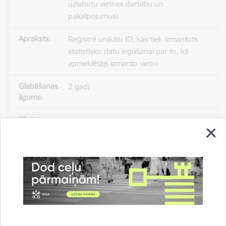
uzlabotu vietnes darbību un
pakalpojumus)
Reģistrē unikālu ID, kas tiek izmantots
statistisko datu iegūšanai par to, kā
apmeklētājs izmanto vietni.
2 gadi
_gat
Statistikas sīkdatnes (nepieciešamas, lai
uzlabotu vietnes darbību un
pakalpojumus)
Izmanto Google Analytics, lai samazinātu
pieprasījuma līmeni.
1 minūte