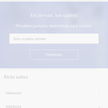
Esi pirmais, kas uzzina!
Piesakies jaunumu saņemšanai savā e-pastā.
Kājene
Ātrās saites
Vakances
Iepirkumi