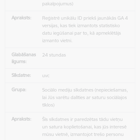
pakalpojumus)
Reģistrē unikālu ID priekš jaunākās GA 4
versijas, kas tiek izmantots statistisko
datu iegūšanai par to, kā apmeklētājs
izmanto vietni.
24 stundas
uvc
Sociālo mediju sīkdatnes (nepieciešamas,
lai Jūs varētu dalīties ar saturu sociālajos
tīklos)
Šīs sīkdatnes ir paredzētas tādu vietņu
un satura koplietošanai, kas jūs interesē
mūsu vietnē, izmantojot trešo personu