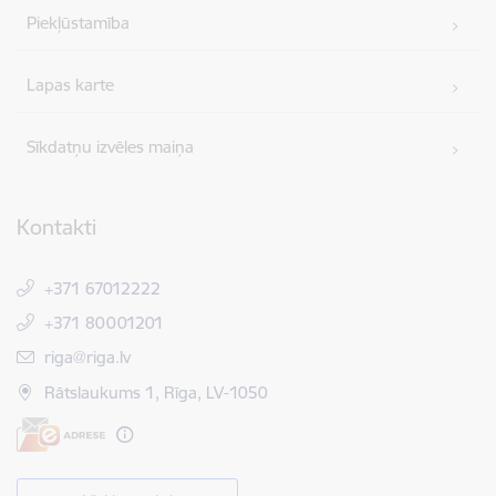
Piekļūstamība
Lapas karte
Sīkdatņu izvēles maiņa
Kontakti
+371 67012222
+371 80001201
E-pasts:
riga@riga.lv
Rātslaukums 1, Rīga, LV-1050