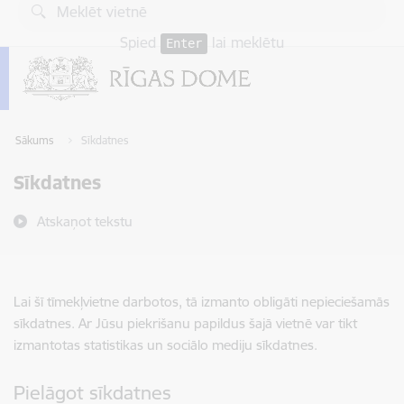
Pāriet uz lapas saturu
Spied
lai meklētu
Enter
Sākums
Sīkdatnes
Sīkdatnes
Atskaņot tekstu
Lai šī tīmekļvietne darbotos, tā izmanto obligāti nepieciešamās
sīkdatnes. Ar Jūsu piekrišanu papildus šajā vietnē var tikt
izmantotas statistikas un sociālo mediju sīkdatnes.
Pielāgot sīkdatnes