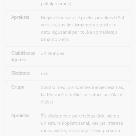
pakalpojumus)
Reģistrē unikālu ID priekš jaunākās GA 4
versijas, kas tiek izmantots statistisko
datu iegūšanai par to, kā apmeklētājs
izmanto vietni.
24 stundas
uvc
Sociālo mediju sīkdatnes (nepieciešamas,
lai Jūs varētu dalīties ar saturu sociālajos
tīklos)
Šīs sīkdatnes ir paredzētas tādu vietņu
un satura koplietošanai, kas jūs interesē
mūsu vietnē, izmantojot trešo personu