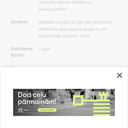
uzlabotu vietnes darbību un
pakalpojumus)
Reģistrē unikālu ID, kas tiek izmantots
statistisko datu iegūšanai par to, kā
apmeklētājs izmanto vietni.
2 gadi
_gat
Statistikas sīkdatnes (nepieciešamas, lai
uzlabotu vietnes darbību un
pakalpojumus)
Izmanto Google Analytics, lai samazinātu
pieprasījuma līmeni.
1 minūte