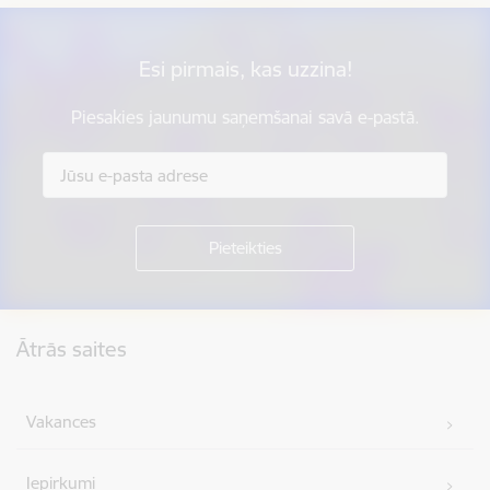
Esi pirmais, kas uzzina!
Piesakies jaunumu saņemšanai savā e-pastā.
Kājene
Ātrās saites
Vakances
Iepirkumi