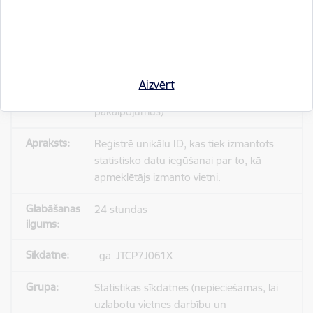
_gid
Statistikas sīkdatnes (nepieciešamas, lai
Aizvērt
uzlabotu vietnes darbību un
pakalpojumus)
Reģistrē unikālu ID, kas tiek izmantots
statistisko datu iegūšanai par to, kā
apmeklētājs izmanto vietni.
24 stundas
_ga_JTCP7J061X
Statistikas sīkdatnes (nepieciešamas, lai
uzlabotu vietnes darbību un