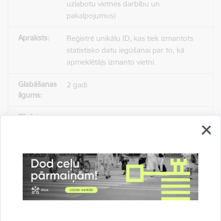
uzlabotu vietnes darbību un
pakalpojumus)
Reģistrē unikālu ID, kas tiek izmantots
statistisko datu iegūšanai par to, kā
apmeklētājs izmanto vietni.
2 gadi
_gat
Statistikas sīkdatnes (nepieciešamas, lai
uzlabotu vietnes darbību un
pakalpojumus)
Izmanto Google Analytics, lai samazinātu
pieprasījuma līmeni.
1 minūte