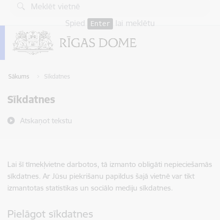
Pāriet uz lapas saturu
Spied
lai meklētu
Enter
Sākums
Sīkdatnes
Sīkdatnes
Atskaņot tekstu
Lai šī tīmekļvietne darbotos, tā izmanto obligāti nepieciešamās
sīkdatnes. Ar Jūsu piekrišanu papildus šajā vietnē var tikt
izmantotas statistikas un sociālo mediju sīkdatnes.
Pielāgot sīkdatnes