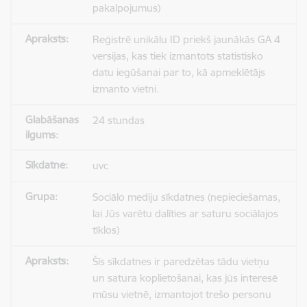
pakalpojumus)
Reģistrē unikālu ID priekš jaunākās GA 4
versijas, kas tiek izmantots statistisko
datu iegūšanai par to, kā apmeklētājs
izmanto vietni.
24 stundas
uvc
Sociālo mediju sīkdatnes (nepieciešamas,
lai Jūs varētu dalīties ar saturu sociālajos
tīklos)
Šīs sīkdatnes ir paredzētas tādu vietņu
un satura koplietošanai, kas jūs interesē
mūsu vietnē, izmantojot trešo personu