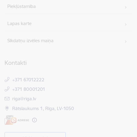
Piekļūstamība
Lapas karte
Sīkdatņu izvēles maiņa
Kontakti
+371 67012222
+371 80001201
E-pasts:
riga@riga.lv
Rātslaukums 1, Rīga, LV-1050