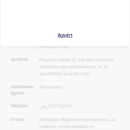
_gid
Statistikas sīkdatnes (nepieciešamas, lai
Aizvērt
uzlabotu vietnes darbību un
pakalpojumus)
Reģistrē unikālu ID, kas tiek izmantots
statistisko datu iegūšanai par to, kā
apmeklētājs izmanto vietni.
24 stundas
_ga_JTCP7J061X
Statistikas sīkdatnes (nepieciešamas, lai
uzlabotu vietnes darbību un