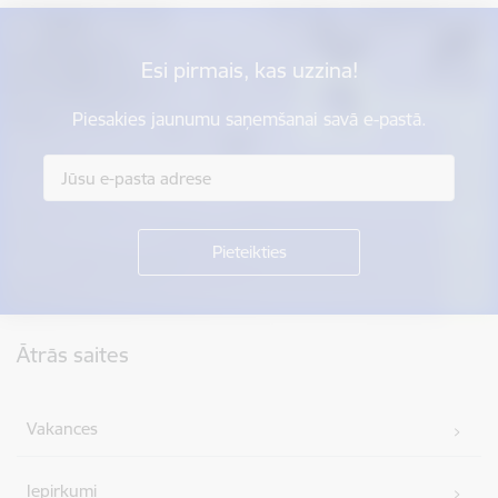
Esi pirmais, kas uzzina!
Piesakies jaunumu saņemšanai savā e-pastā.
Kājene
Ātrās saites
Vakances
Iepirkumi