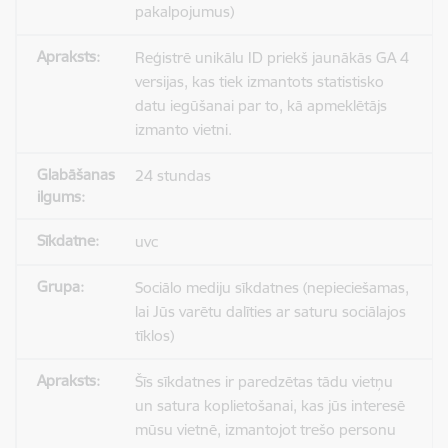
pakalpojumus)
Reģistrē unikālu ID priekš jaunākās GA 4
versijas, kas tiek izmantots statistisko
datu iegūšanai par to, kā apmeklētājs
izmanto vietni.
24 stundas
uvc
Sociālo mediju sīkdatnes (nepieciešamas,
lai Jūs varētu dalīties ar saturu sociālajos
tīklos)
Šīs sīkdatnes ir paredzētas tādu vietņu
un satura koplietošanai, kas jūs interesē
mūsu vietnē, izmantojot trešo personu