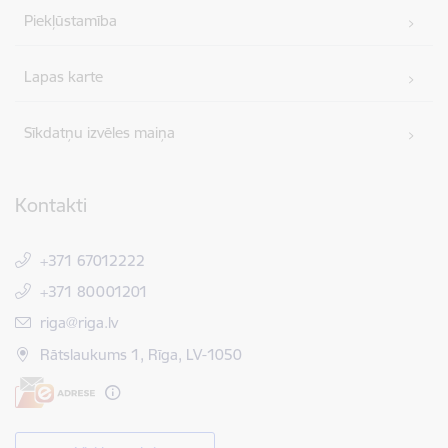
Piekļūstamība
Lapas karte
Sīkdatņu izvēles maiņa
Kontakti
+371 67012222
+371 80001201
E-pasts:
riga@riga.lv
Rātslaukums 1, Rīga, LV-1050