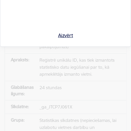
_gid
Statistikas sīkdatnes (nepieciešamas, lai
Aizvērt
uzlabotu vietnes darbību un
pakalpojumus)
Reģistrē unikālu ID, kas tiek izmantots
statistisko datu iegūšanai par to, kā
apmeklētājs izmanto vietni.
24 stundas
_ga_JTCP7J061X
Statistikas sīkdatnes (nepieciešamas, lai
uzlabotu vietnes darbību un