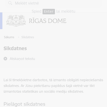
Pāriet uz lapas saturu
Spied
lai meklētu
Enter
Sākums
Sīkdatnes
Sīkdatnes
Atskaņot tekstu
Lai šī tīmekļvietne darbotos, tā izmanto obligāti nepieciešamās
sīkdatnes. Ar Jūsu piekrišanu papildus šajā vietnē var tikt
izmantotas statistikas un sociālo mediju sīkdatnes.
Pielāgot sīkdatnes