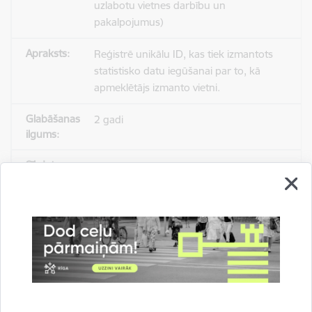
uzlabotu vietnes darbību un
pakalpojumus)
Reģistrē unikālu ID, kas tiek izmantots
statistisko datu iegūšanai par to, kā
apmeklētājs izmanto vietni.
2 gadi
_gat
Statistikas sīkdatnes (nepieciešamas, lai
uzlabotu vietnes darbību un
pakalpojumus)
Izmanto Google Analytics, lai samazinātu
pieprasījuma līmeni.
1 minūte