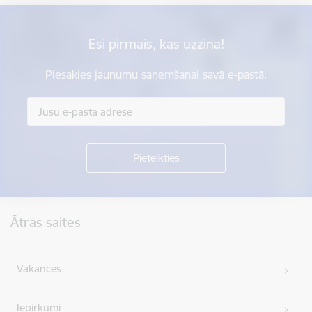
Esi pirmais, kas uzzina!
Piesakies jaunumu saņemšanai savā e-pastā.
Kājene
Ātrās saites
Vakances
Iepirkumi