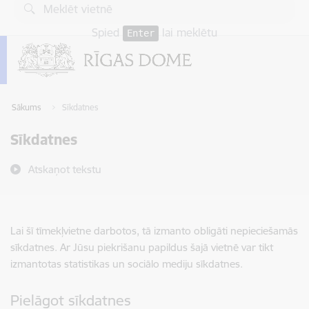
Pāriet uz lapas saturu
Spied
lai meklētu
Enter
Sākums
Sīkdatnes
Sīkdatnes
Atskaņot tekstu
Lai šī tīmekļvietne darbotos, tā izmanto obligāti nepieciešamās
sīkdatnes. Ar Jūsu piekrišanu papildus šajā vietnē var tikt
izmantotas statistikas un sociālo mediju sīkdatnes.
Pielāgot sīkdatnes