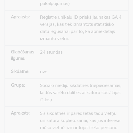
pakalpojumus)
Reģistrē unikālu ID priekš jaunākās GA 4
versijas, kas tiek izmantots statistisko
datu iegūšanai par to, kā apmeklētājs
izmanto vietni.
24 stundas
uvc
Sociālo mediju sīkdatnes (nepieciešamas,
lai Jūs varētu dalīties ar saturu sociālajos
tīklos)
Šīs sīkdatnes ir paredzētas tādu vietņu
un satura koplietošanai, kas jūs interesē
mūsu vietnē, izmantojot trešo personu