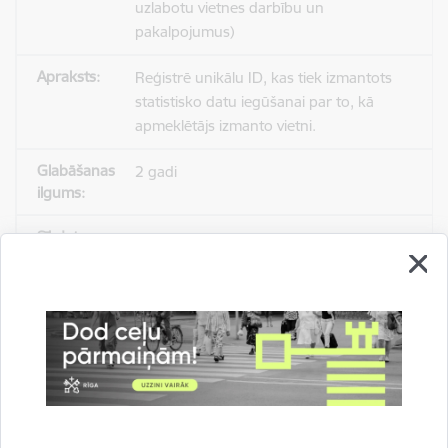
uzlabotu vietnes darbību un
pakalpojumus)
Reģistrē unikālu ID, kas tiek izmantots
statistisko datu iegūšanai par to, kā
apmeklētājs izmanto vietni.
2 gadi
_gat
Statistikas sīkdatnes (nepieciešamas, lai
uzlabotu vietnes darbību un
pakalpojumus)
Izmanto Google Analytics, lai samazinātu
pieprasījuma līmeni.
1 minūte