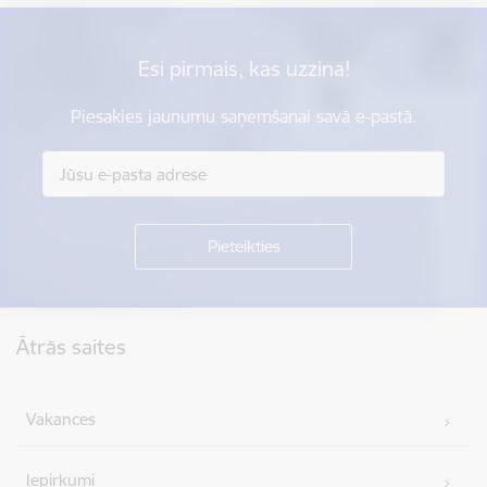
Esi pirmais, kas uzzina!
Piesakies jaunumu saņemšanai savā e-pastā.
Kājene
Ātrās saites
Vakances
Iepirkumi