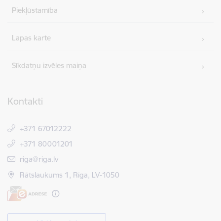
Piekļūstamība
Lapas karte
Sīkdatņu izvēles maiņa
Kontakti
+371 67012222
+371 80001201
E-pasts:
riga@riga.lv
Rātslaukums 1, Rīga, LV-1050