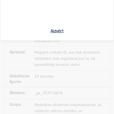
_gid
Statistikas sīkdatnes (nepieciešamas, lai
Aizvērt
uzlabotu vietnes darbību un
pakalpojumus)
Reģistrē unikālu ID, kas tiek izmantots
statistisko datu iegūšanai par to, kā
apmeklētājs izmanto vietni.
24 stundas
_ga_JTCP7J061X
Statistikas sīkdatnes (nepieciešamas, lai
uzlabotu vietnes darbību un