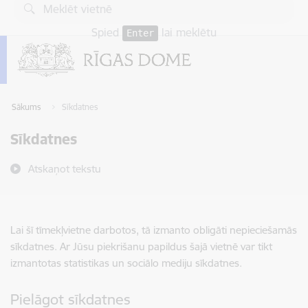
Pāriet uz lapas saturu
Spied
lai meklētu
Enter
Sākums
Sīkdatnes
Sīkdatnes
Atskaņot tekstu
Lai šī tīmekļvietne darbotos, tā izmanto obligāti nepieciešamās
sīkdatnes. Ar Jūsu piekrišanu papildus šajā vietnē var tikt
izmantotas statistikas un sociālo mediju sīkdatnes.
Pielāgot sīkdatnes