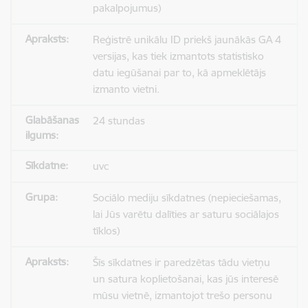
pakalpojumus)
Reģistrē unikālu ID priekš jaunākās GA 4
versijas, kas tiek izmantots statistisko
datu iegūšanai par to, kā apmeklētājs
izmanto vietni.
24 stundas
uvc
Sociālo mediju sīkdatnes (nepieciešamas,
lai Jūs varētu dalīties ar saturu sociālajos
tīklos)
Šīs sīkdatnes ir paredzētas tādu vietņu
un satura koplietošanai, kas jūs interesē
mūsu vietnē, izmantojot trešo personu