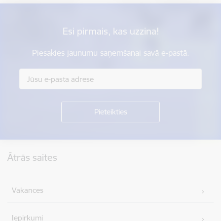
Esi pirmais, kas uzzina!
Piesakies jaunumu saņemšanai savā e-pastā.
Kājene
Ātrās saites
Vakances
Iepirkumi