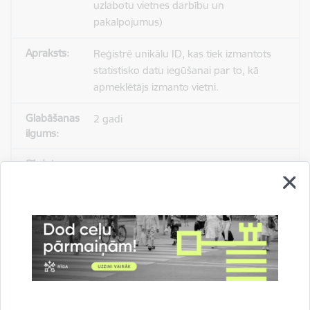
uzlabotu vietnes darbību un
pakalpojumus)
Reģistrē unikālu ID, kas tiek izmantots
statistisko datu iegūšanai par to, kā
apmeklētājs izmanto vietni.
2 gadi
_gat
Statistikas sīkdatnes (nepieciešamas, lai
uzlabotu vietnes darbību un
pakalpojumus)
Izmanto Google Analytics, lai samazinātu
pieprasījuma līmeni.
1 minūte