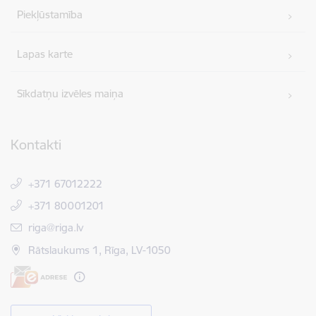
Piekļūstamība
Lapas karte
Sīkdatņu izvēles maiņa
Kontakti
+371 67012222
+371 80001201
E-pasts:
riga@riga.lv
Rātslaukums 1, Rīga, LV-1050