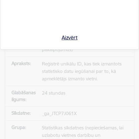
_gid
Statistikas sīkdatnes (nepieciešamas, lai
Aizvērt
uzlabotu vietnes darbību un
pakalpojumus)
Reģistrē unikālu ID, kas tiek izmantots
statistisko datu iegūšanai par to, kā
apmeklētājs izmanto vietni.
24 stundas
_ga_JTCP7J061X
Statistikas sīkdatnes (nepieciešamas, lai
uzlabotu vietnes darbību un