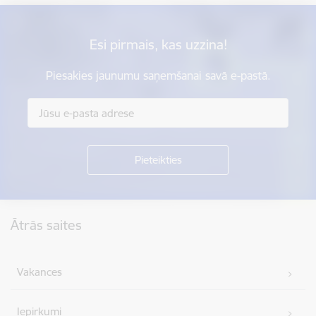
Esi pirmais, kas uzzina!
Piesakies jaunumu saņemšanai savā e-pastā.
Kājene
Ātrās saites
Vakances
Iepirkumi