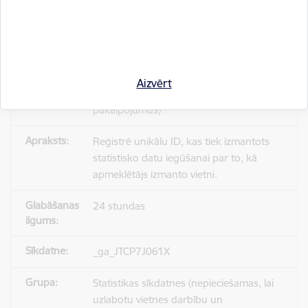
_gid
Statistikas sīkdatnes (nepieciešamas, lai
Aizvērt
uzlabotu vietnes darbību un
pakalpojumus)
Reģistrē unikālu ID, kas tiek izmantots
statistisko datu iegūšanai par to, kā
apmeklētājs izmanto vietni.
24 stundas
_ga_JTCP7J061X
Statistikas sīkdatnes (nepieciešamas, lai
uzlabotu vietnes darbību un