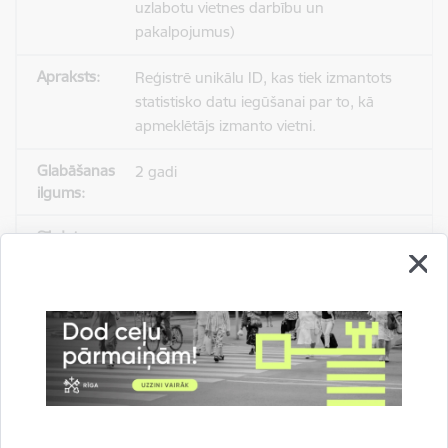
uzlabotu vietnes darbību un
pakalpojumus)
Reģistrē unikālu ID, kas tiek izmantots
statistisko datu iegūšanai par to, kā
apmeklētājs izmanto vietni.
2 gadi
_gat
Statistikas sīkdatnes (nepieciešamas, lai
uzlabotu vietnes darbību un
pakalpojumus)
Izmanto Google Analytics, lai samazinātu
pieprasījuma līmeni.
1 minūte