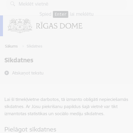
Pāriet uz lapas saturu
Spied
lai meklētu
Enter
Sākums
Sīkdatnes
Sīkdatnes
Atskaņot tekstu
Lai šī tīmekļvietne darbotos, tā izmanto obligāti nepieciešamās
sīkdatnes. Ar Jūsu piekrišanu papildus šajā vietnē var tikt
izmantotas statistikas un sociālo mediju sīkdatnes.
Pielāgot sīkdatnes