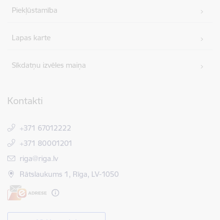
Piekļūstamība
Lapas karte
Sīkdatņu izvēles maiņa
Kontakti
+371 67012222
+371 80001201
E-pasts:
riga@riga.lv
Rātslaukums 1, Rīga, LV-1050