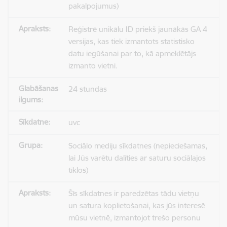
pakalpojumus)
Reģistrē unikālu ID priekš jaunākās GA 4
versijas, kas tiek izmantots statistisko
datu iegūšanai par to, kā apmeklētājs
izmanto vietni.
24 stundas
uvc
Sociālo mediju sīkdatnes (nepieciešamas,
lai Jūs varētu dalīties ar saturu sociālajos
tīklos)
Šīs sīkdatnes ir paredzētas tādu vietņu
un satura koplietošanai, kas jūs interesē
mūsu vietnē, izmantojot trešo personu