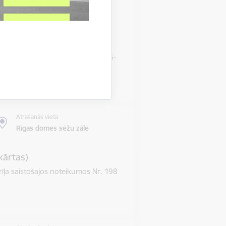
Atrašanās vieta
Rīgas domes sēžu zāle
s termiņa pārcelšanu RD-20-186-
Atrašanās vieta
Rīgas domes sēžu zāle
kārtas)
īļa saistošajos noteikumos Nr. 198