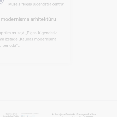
Muzejs “Rīgas Jūgendstila centrs”
s modernisma arhitektūru
 aprīlim muzejā „Rīgas Jūgendstila
āma izstāde „Kauņas modernisma
ru periodā”…