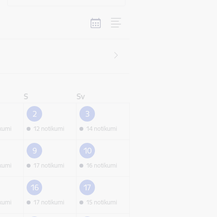
S
Sv
2
3
ikumi
12 notikumi
14 notikumi
9
10
ikumi
17 notikumi
16 notikumi
16
17
ikumi
17 notikumi
15 notikumi