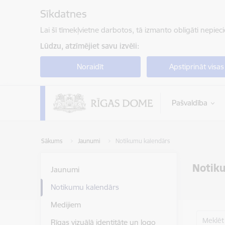
Pāriet uz lapas saturu
Sīkdatnes
Lai šī tīmekļvietne darbotos, tā izmanto obligāti nepiec
Lūdzu, atzīmējiet savu izvēli:
Noraidīt
Apstiprināt visas
Pašvaldība
Sākums
Jaunumi
Notikumu kalendārs
Notik
Jaunumi
Notikumu kalendārs
Medijiem
Meklēt
Rīgas vizuālā identitāte un logo