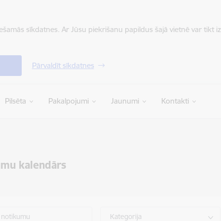
iešamās sīkdatnes. Ar Jūsu piekrišanu papildus šajā vietnē var tikt i
Pārvaldīt sīkdatnes
Pilsēta
Pakalpojumi
Jaunumi
Kontakti
umu kalendārs
 notikumu
Kategorija