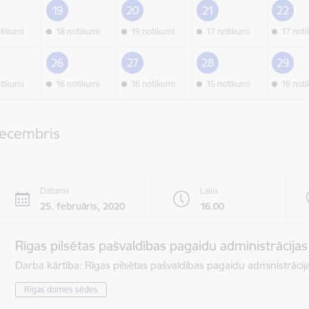
19
20
21
22
otikumi
18 notikumi
19 notikumi
17 notikumi
17 not
26
27
28
29
otikumi
16 notikumi
16 notikumi
15 notikumi
16 not
decembris
Datums
Laiks
25. februāris, 2020
16.00
Rīgas pilsētas pašvaldības pagaidu administrācija
Darba kārtība: Rīgas pilsētas pašvaldības pagaidu administrāci
Rīgas domes sēdes