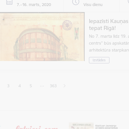
7.–16. marts, 2020
Visu dienu
Iepazīsti Kauņa
tepat Rīgā!
No 7. marta līdz 19.
centrs” būs apskat
arhitektūra starpka
Izstādes
ana
…
3
4
5
363
jā lapa
pa
Lapa
Lapa
Lapa