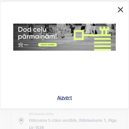
Atrašanās vieta
Rīgas domes sēžu zāle
Rīgas pilsētas pagaidu administrācijas
14.sēde (ārkārtas)
Sēdes darba kārtība: Grozījumi Rīgas domes 2016.
gada 19. aprīļa saistošajos noteikumos Nr. 198 "Par
kārtību, kādā tiek…
Rīgas domes sēdes
Datums
27. maijs, 2020
Laiks
Aizvērt
10.00
Atrašanās vieta
Rātsnama 5.stāva vestibils,
Rātslaukums 1, Rīga,
LV-1539