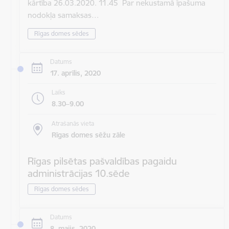
kārtība 26.03.2020. 11.45 Par nekustamā īpašuma
nodokļa samaksas…
Rīgas domes sēdes
Datums
17. aprīlis, 2020
Laiks
8.30–9.00
Atrašanās vieta
Rīgas domes sēžu zāle
Rīgas pilsētas pašvaldības pagaidu
administrācijas 10.sēde
Rīgas domes sēdes
Datums
8. maijs, 2020