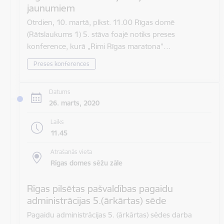
jaunumiem
Otrdien, 10. martā, plkst. 11.00 Rīgas domē
(Rātslaukums 1) 5. stāva foajē notiks preses
konference, kurā „Rimi Rīgas maratona”…
Preses konferences
Datums
26. marts, 2020
Laiks
11.45
Atrašanās vieta
Rīgas domes sēžu zāle
Rīgas pilsētas pašvaldības pagaidu
administrācijas 5.(ārkārtas) sēde
Pagaidu administrācijas 5. (ārkārtas) sēdes darba