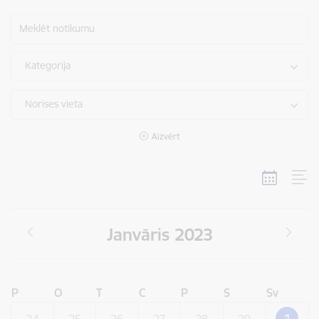
Meklēt notikumu
Kategorija
Norises vieta
Aizvērt
Janvāris 2023
P
O
T
C
P
S
Sv
1
24
25
26
27
28
29