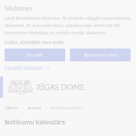
Pāriet uz lapas saturu
Sīkdatnes
Spied
lai meklētu
Enter
Lai šī tīmekļvietne darbotos, tā izmanto obligāti nepieciešamās
sīkdatnes. Ar Jūsu piekrišanu papildus šajā vietnē var tikt
izmantotas statistikas un sociālo mediju sīkdatnes.
Lūdzu, atzīmējiet savu izvēli:
Noraidīt
Apstiprināt visas
Pārvaldīt sīkdatnes
Sākums
Jaunumi
Notikumu kalendārs
Notikumu kalendārs