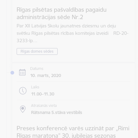
Rīgas pilsētas pašvaldības pagaidu
administrācijas sēde Nr.2
Par XII Latvijas Skolu jaunatnes dziesmu un deju
svētku Rīgas pilsētas rīcības komitejas izveidi RD-20-
3233-lp…
Rīgas domes sēdes
Datums
10. marts, 2020
Laiks
11.00–11.30
Atrašanās vieta
Rātsnama 5.stāva vestibils
Preses konferencē varēs uzzināt par „Rimi
Rīgas maratona” 30. jubilejas sezonas