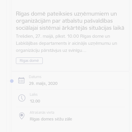
Rīgas domē pateiksies uzņēmumiem un
organizācijām par atbalstu pašvaldības
sociālajai sistēmai ārkārtējās situācijas laikā
Trešdien, 27. maijā, plkst. 10.00 Rīgas dome un
Labklājības departaments ir aicinājis uzņēmumu un
organizāciju pārstāvjus uz svinīgu…
Rīgas domē
Datums
29. maijs, 2020
Laiks
12.00
Atrašanās vieta
Rīgas domes sēžu zāle