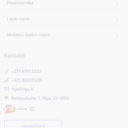
Piekļūstamība
Lapas karte
Sīkdatņu izvēles maiņa
Kontakti
+371 67012222
+371 80001201
E-pasts:
riga@riga.lv
Rātslaukums 1, Rīga, LV-1050
Visi kontakti