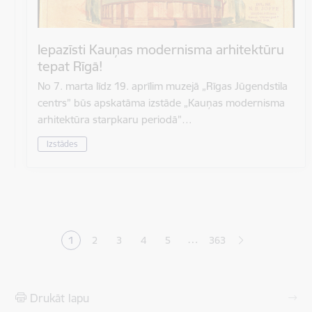
Iepazīsti Kauņas modernisma arhitektūru
tepat Rīgā!
No 7. marta līdz 19. aprīlim muzejā „Rīgas Jūgendstila
centrs” būs apskatāma izstāde „Kauņas modernisma
arhitektūra starpkaru periodā”…
Izstādes
Lapošana
…
1
2
3
4
5
363
Pašreizējā lapa
Lapa
Lapa
Lapa
Lapa
Drukāt lapu