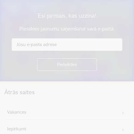
Esi pirmais, kas uzzina!
Piesakies jaunumu saņemšanai savā e-pastā.
Kājene
Ātrās saites
Vakances
Iepirkumi