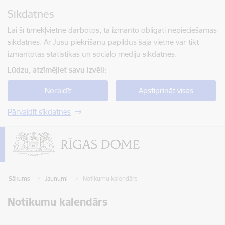
Pāriet uz lapas saturu
Sīkdatnes
Spied
lai meklētu
Enter
Lai šī tīmekļvietne darbotos, tā izmanto obligāti nepieciešamās
sīkdatnes. Ar Jūsu piekrišanu papildus šajā vietnē var tikt
izmantotas statistikas un sociālo mediju sīkdatnes.
Lūdzu, atzīmējiet savu izvēli:
Noraidīt
Apstiprināt visas
Pārvaldīt sīkdatnes
Sākums
Jaunumi
Notikumu kalendārs
Notikumu kalendārs