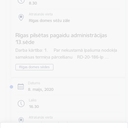
8.30
Atrašanās vieta
Rīgas domes sēžu zāle
Rīgas pilsētas pagaidu administrācijas
13.sēde
Darba kārtība: 1. Par nekustamā īpašuma nodokļa
samaksas termiņa pārcelšanu RD-20-186-lp …
Rīgas domes sēdes
Datums
8. maijs, 2020
Laiks
16.30
Atrašanās vieta
Rīgas domes sēžu zāle