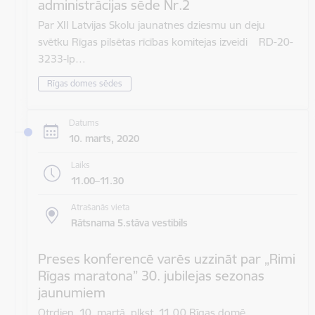
administrācijas sēde Nr.2
Par XII Latvijas Skolu jaunatnes dziesmu un deju
svētku Rīgas pilsētas rīcības komitejas izveidi RD-20-
3233-lp…
Rīgas domes sēdes
Datums
10. marts, 2020
Laiks
11.00–11.30
Atrašanās vieta
Rātsnama 5.stāva vestibils
Preses konferencē varēs uzzināt par „Rimi
Rīgas maratona” 30. jubilejas sezonas
jaunumiem
Otrdien, 10. martā, plkst. 11.00 Rīgas domē