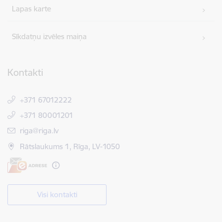
Lapas karte
Sīkdatņu izvēles maiņa
Kontakti
+371 67012222
+371 80001201
E-pasts:
riga@riga.lv
Rātslaukums 1, Rīga, LV-1050
Visi kontakti