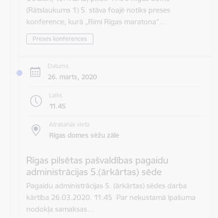
(Rātslaukums 1) 5. stāva foajē notiks preses
konference, kurā „Rimi Rīgas maratona”…
Preses konferences
Datums
26. marts, 2020
Laiks
11.45
Atrašanās vieta
Rīgas domes sēžu zāle
Rīgas pilsētas pašvaldības pagaidu
administrācijas 5.(ārkārtas) sēde
Pagaidu administrācijas 5. (ārkārtas) sēdes darba
kārtība 26.03.2020. 11.45 Par nekustamā īpašuma
nodokļa samaksas…