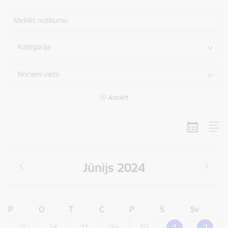
Meklēt notikumu
Kategorija
Norises vieta
Aizvērt
Jūnijs 2024
P
O
T
C
P
S
Sv
1
2
25
26
27
28
29