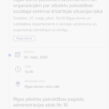
organizācijām par atbalstu pašvaldības
sociālajai sistēmai ārkārtējās situācijas laikā
Trešdien, 27. maijā, plkst. 10.00 Rīgas dome un
Labklājības departaments ir aicinājis uzņēmumu un
organizāciju pārstāvjus uz svinīgu…
Rīgas domē
Datums
29. maijs, 2020
Laiks
12.00
Atrašanās vieta
Rīgas domes sēžu zāle
Rīgas pilsētas pašvaldības pagaidu
administrācijas sēde Nr.16