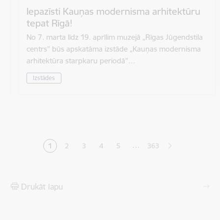
Iepazīsti Kauņas modernisma arhitektūru
tepat Rīgā!
No 7. marta līdz 19. aprīlim muzejā „Rīgas Jūgendstila
centrs” būs apskatāma izstāde „Kauņas modernisma
arhitektūra starpkaru periodā”…
Izstādes
Lapošana
…
1
2
3
4
5
363
Pašreizējā lapa
Lapa
Lapa
Lapa
Lapa
Drukāt lapu