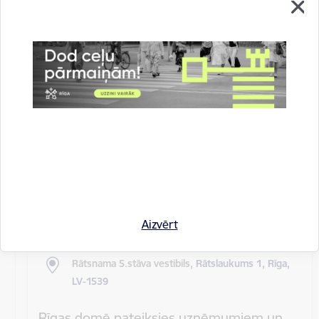
Rīgas pilsētas pagaidu administrācijas
14.sēde (ārkārtas)
Sēdes darba kārtība: Grozījumi Rīgas domes 2016.
gada 19. aprīļa saistošajos noteikumos Nr. 198 "Par
kārtību, kādā tiek…
Rīgas domes sēdes
Datums
27. maijs, 2020
Laiks
10.00
Aizvērt
Atrašanās vieta
Rātsnama 5.stāva vestibils,
Rātslaukums 1, Rīga,
LV-1539
Rīgas domē pateiksies uzņēmumiem un