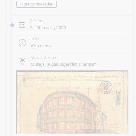
Rīgas domes sēdes
Datums
7.–16. marts, 2020
Laiks
Visu dienu
Atrašanās vieta
Muzejs “Rīgas Jūgendstila centrs”