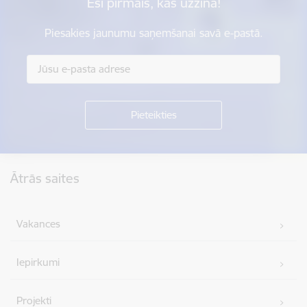
Esi pirmais, kas uzzina!
Piesakies jaunumu saņemšanai savā e-pastā.
Kājene
Ātrās saites
Vakances
Iepirkumi
Projekti