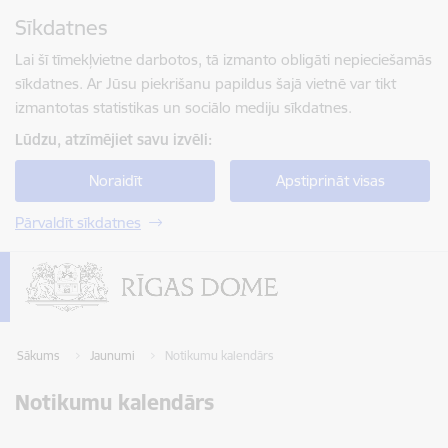
Pāriet uz lapas saturu
Sīkdatnes
Spied
lai meklētu
Enter
Lai šī tīmekļvietne darbotos, tā izmanto obligāti nepieciešamās
sīkdatnes. Ar Jūsu piekrišanu papildus šajā vietnē var tikt
izmantotas statistikas un sociālo mediju sīkdatnes.
Lūdzu, atzīmējiet savu izvēli:
Noraidīt
Apstiprināt visas
Pārvaldīt sīkdatnes
Sākums
Jaunumi
Notikumu kalendārs
Notikumu kalendārs