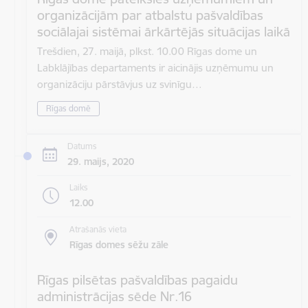
organizācijām par atbalstu pašvaldības
sociālajai sistēmai ārkārtējās situācijas laikā
Trešdien, 27. maijā, plkst. 10.00 Rīgas dome un
Labklājības departaments ir aicinājis uzņēmumu un
organizāciju pārstāvjus uz svinīgu…
Rīgas domē
Datums
29. maijs, 2020
Laiks
12.00
Atrašanās vieta
Rīgas domes sēžu zāle
Rīgas pilsētas pašvaldības pagaidu
administrācijas sēde Nr.16