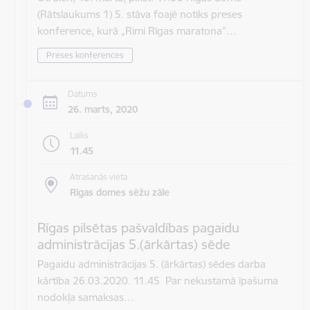
(Rātslaukums 1) 5. stāva foajē notiks preses
konference, kurā „Rimi Rīgas maratona”…
Preses konferences
Datums
26. marts, 2020
Laiks
11.45
Atrašanās vieta
Rīgas domes sēžu zāle
Rīgas pilsētas pašvaldības pagaidu
administrācijas 5.(ārkārtas) sēde
Pagaidu administrācijas 5. (ārkārtas) sēdes darba
kārtība 26.03.2020. 11.45 Par nekustamā īpašuma
nodokļa samaksas…