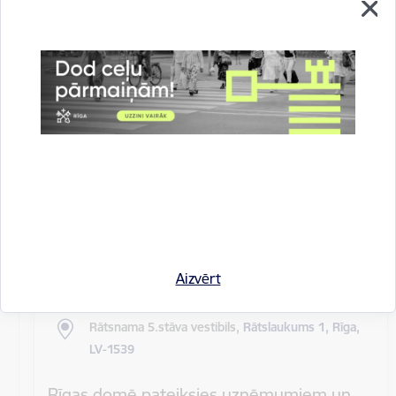
Rīgas pilsētas pagaidu administrācijas
14.sēde (ārkārtas)
Sēdes darba kārtība: Grozījumi Rīgas domes 2016.
gada 19. aprīļa saistošajos noteikumos Nr. 198 "Par
kārtību, kādā tiek…
Rīgas domes sēdes
Datums
27. maijs, 2020
Laiks
10.00
Aizvērt
Atrašanās vieta
Rātsnama 5.stāva vestibils,
Rātslaukums 1, Rīga,
LV-1539
Rīgas domē pateiksies uzņēmumiem un