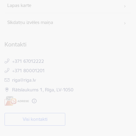
Lapas karte
Sīkdatņu izvēles maiņa
Kontakti
+371 67012222
+371 80001201
E-pasts:
riga@riga.lv
Rātslaukums 1, Rīga, LV-1050
Visi kontakti