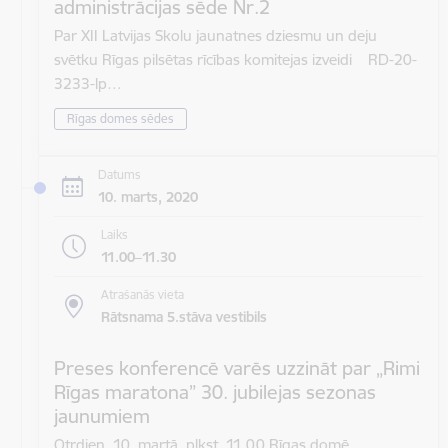
administrācijas sēde Nr.2
Par XII Latvijas Skolu jaunatnes dziesmu un deju
svētku Rīgas pilsētas rīcības komitejas izveidi RD-20-
3233-lp…
Rīgas domes sēdes
Datums
10. marts, 2020
Laiks
11.00–11.30
Atrašanās vieta
Rātsnama 5.stāva vestibils
Preses konferencē varēs uzzināt par „Rimi
Rīgas maratona” 30. jubilejas sezonas
jaunumiem
Otrdien, 10. martā, plkst. 11.00 Rīgas domē