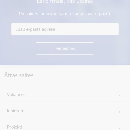
Esi pirmais, kas uzzina!
Piesakies jaunumu saņemšanai savā e-pastā.
Kājene
Ātrās saites
Vakances
Iepirkumi
Projekti