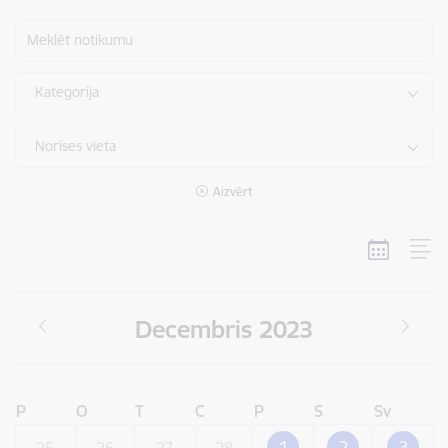
Meklēt notikumu
Kategorija
Norises vieta
Aizvērt
Decembris 2023
P
O
T
C
P
S
Sv
1
2
3
25
26
27
28