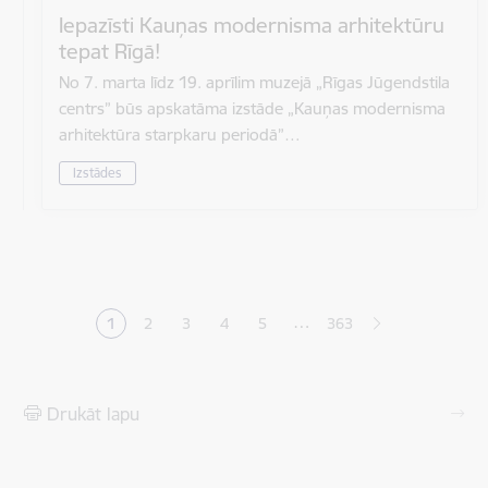
Iepazīsti Kauņas modernisma arhitektūru
tepat Rīgā!
No 7. marta līdz 19. aprīlim muzejā „Rīgas Jūgendstila
centrs” būs apskatāma izstāde „Kauņas modernisma
arhitektūra starpkaru periodā”…
Izstādes
Lapošana
…
1
2
3
4
5
363
Pašreizējā lapa
Lapa
Lapa
Lapa
Lapa
Drukāt lapu