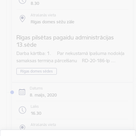
8.30
Atrašanās vieta
Rīgas domes sēžu zāle
Rīgas pilsētas pagaidu administrācijas
13.sēde
Darba kārtība: 1. Par nekustamā īpašuma nodokļa
samaksas termiņa pārcelšanu RD-20-186-lp …
Rīgas domes sēdes
Datums
8. maijs, 2020
Laiks
16.30
Atrašanās vieta
Rīgas domes sēžu zāle