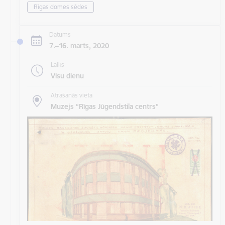
Rīgas domes sēdes
Datums
7.–16. marts, 2020
Laiks
Visu dienu
Atrašanās vieta
Muzejs “Rīgas Jūgendstila centrs”