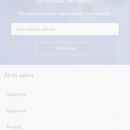
Esi pirmais, kas uzzina!
Piesakies jaunumu saņemšanai savā e-pastā.
Kājene
Ātrās saites
Vakances
Iepirkumi
Projekti