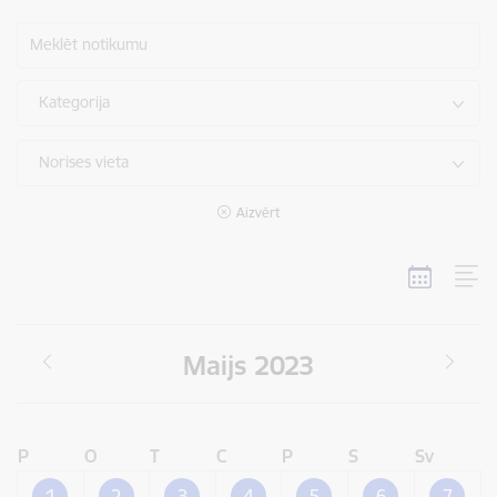
Meklēt notikumu
Kategorija
Norises vieta
Aizvērt
Maijs 2023
P
O
T
C
P
S
Sv
1
2
3
4
5
6
7