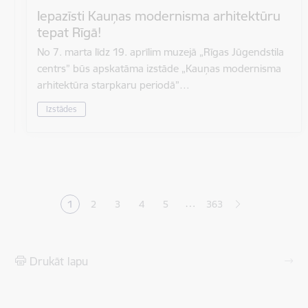
Iepazīsti Kauņas modernisma arhitektūru
tepat Rīgā!
No 7. marta līdz 19. aprīlim muzejā „Rīgas Jūgendstila
centrs” būs apskatāma izstāde „Kauņas modernisma
arhitektūra starpkaru periodā”…
Izstādes
Lapošana
…
1
2
3
4
5
363
Pašreizējā lapa
Lapa
Lapa
Lapa
Lapa
Drukāt lapu