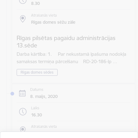
8.30
Atrašanās vieta
Rīgas domes sēžu zāle
Rīgas pilsētas pagaidu administrācijas
13.sēde
Darba kārtība: 1. Par nekustamā īpašuma nodokļa
samaksas termiņa pārcelšanu RD-20-186-lp …
Rīgas domes sēdes
Datums
8. maijs, 2020
Laiks
16.30
Atrašanās vieta
Rīgas domes sēžu zāle