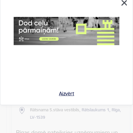
Rīgas pilsētas pagaidu administrācijas
14.sēde (ārkārtas)
Sēdes darba kārtība: Grozījumi Rīgas domes 2016.
gada 19. aprīļa saistošajos noteikumos Nr. 198 "Par
kārtību, kādā tiek…
Rīgas domes sēdes
Datums
27. maijs, 2020
Laiks
10.00
Aizvērt
Atrašanās vieta
Rātsnama 5.stāva vestibils,
Rātslaukums 1, Rīga,
LV-1539
Rīgas domē pateiksies uzņēmumiem un