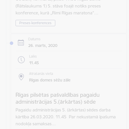
(Rātslaukums 1) 5. stāva foajē notiks preses
konference, kurā „Rimi Rīgas maratona”…
Preses konferences
Datums
26. marts, 2020
Laiks
11.45
Atrašanās vieta
Rīgas domes sēžu zāle
Rīgas pilsētas pašvaldības pagaidu
administrācijas 5.(ārkārtas) sēde
Pagaidu administrācijas 5. (ārkārtas) sēdes darba
kārtība 26.03.2020. 11.45 Par nekustamā īpašuma
nodokļa samaksas…