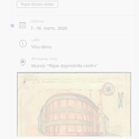
Rīgas domes sēdes
Datums
7.–16. marts, 2020
Laiks
Visu dienu
Atrašanās vieta
Muzejs “Rīgas Jūgendstila centrs”