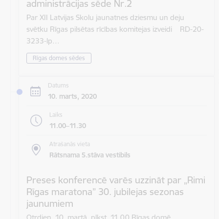
administrācijas sēde Nr.2
Par XII Latvijas Skolu jaunatnes dziesmu un deju
svētku Rīgas pilsētas rīcības komitejas izveidi RD-20-
3233-lp…
Rīgas domes sēdes
Datums
10. marts, 2020
Laiks
11.00–11.30
Atrašanās vieta
Rātsnama 5.stāva vestibils
Preses konferencē varēs uzzināt par „Rimi
Rīgas maratona” 30. jubilejas sezonas
jaunumiem
Otrdien, 10. martā, plkst. 11.00 Rīgas domē