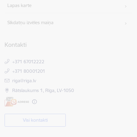
Lapas karte
Sīkdatņu izvēles maiņa
Kontakti
+371 67012222
+371 80001201
E-pasts:
riga@riga.lv
Rātslaukums 1, Rīga, LV-1050
Visi kontakti