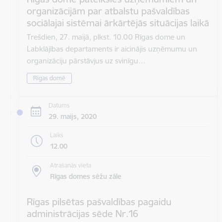
organizācijām par atbalstu pašvaldības
sociālajai sistēmai ārkārtējās situācijas laikā
Trešdien, 27. maijā, plkst. 10.00 Rīgas dome un
Labklājības departaments ir aicinājis uzņēmumu un
organizāciju pārstāvjus uz svinīgu…
Rīgas domē
Datums
29. maijs, 2020
Laiks
12.00
Atrašanās vieta
Rīgas domes sēžu zāle
Rīgas pilsētas pašvaldības pagaidu
administrācijas sēde Nr.16