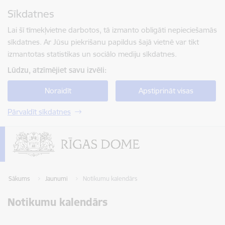
Pāriet uz lapas saturu
Sīkdatnes
Spied
lai meklētu
Enter
Lai šī tīmekļvietne darbotos, tā izmanto obligāti nepieciešamās
sīkdatnes. Ar Jūsu piekrišanu papildus šajā vietnē var tikt
izmantotas statistikas un sociālo mediju sīkdatnes.
Lūdzu, atzīmējiet savu izvēli:
Noraidīt
Apstiprināt visas
Pārvaldīt sīkdatnes
Sākums
Jaunumi
Notikumu kalendārs
Notikumu kalendārs