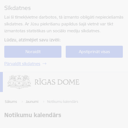
Pāriet uz lapas saturu
Sīkdatnes
Spied
lai meklētu
Enter
Lai šī tīmekļvietne darbotos, tā izmanto obligāti nepieciešamās
sīkdatnes. Ar Jūsu piekrišanu papildus šajā vietnē var tikt
izmantotas statistikas un sociālo mediju sīkdatnes.
Lūdzu, atzīmējiet savu izvēli:
Noraidīt
Apstiprināt visas
Pārvaldīt sīkdatnes
Sākums
Jaunumi
Notikumu kalendārs
Notikumu kalendārs