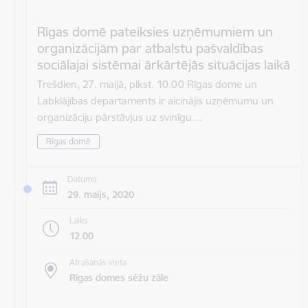
Rīgas domē pateiksies uzņēmumiem un
organizācijām par atbalstu pašvaldības
sociālajai sistēmai ārkārtējās situācijas laikā
Trešdien, 27. maijā, plkst. 10.00 Rīgas dome un
Labklājības departaments ir aicinājis uzņēmumu un
organizāciju pārstāvjus uz svinīgu…
Rīgas domē
Datums
29. maijs, 2020
Laiks
12.00
Atrašanās vieta
Rīgas domes sēžu zāle