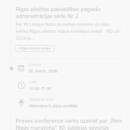
Rīgas pilsētas pašvaldības pagaidu
administrācijas sēde Nr.2
Par XII Latvijas Skolu jaunatnes dziesmu un deju
svētku Rīgas pilsētas rīcības komitejas izveidi RD-20-
3233-lp…
Rīgas domes sēdes
Datums
10. marts, 2020
Laiks
11.00–11.30
Atrašanās vieta
Rātsnama 5.stāva vestibils
Preses konferencē varēs uzzināt par „Rimi
Rīgas maratona” 30. jubilejas sezonas