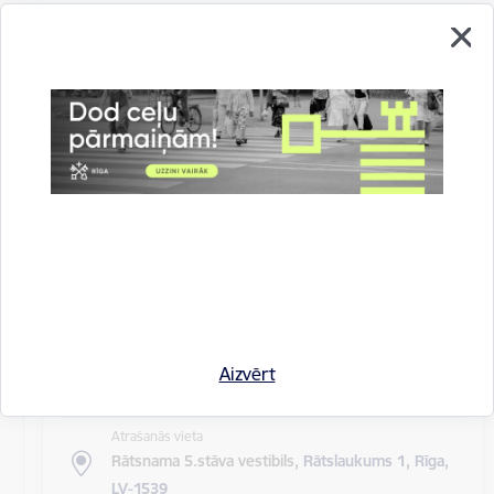
Atrašanās vieta
Rīgas domes sēžu zāle
Rīgas pilsētas pagaidu administrācijas
14.sēde (ārkārtas)
Sēdes darba kārtība: Grozījumi Rīgas domes 2016.
gada 19. aprīļa saistošajos noteikumos Nr. 198 "Par
kārtību, kādā tiek…
Rīgas domes sēdes
Datums
27. maijs, 2020
Laiks
Aizvērt
10.00
Atrašanās vieta
Rātsnama 5.stāva vestibils,
Rātslaukums 1, Rīga,
LV-1539