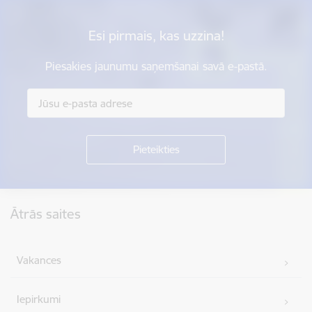
Esi pirmais, kas uzzina!
Piesakies jaunumu saņemšanai savā e-pastā.
Kājene
Ātrās saites
Vakances
Iepirkumi