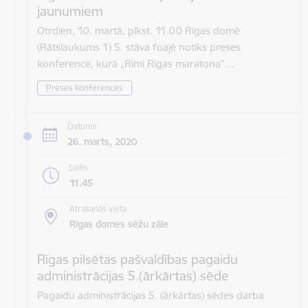
jaunumiem
Otrdien, 10. martā, plkst. 11.00 Rīgas domē
(Rātslaukums 1) 5. stāva foajē notiks preses
konference, kurā „Rimi Rīgas maratona”…
Preses konferences
Datums
26. marts, 2020
Laiks
11.45
Atrašanās vieta
Rīgas domes sēžu zāle
Rīgas pilsētas pašvaldības pagaidu
administrācijas 5.(ārkārtas) sēde
Pagaidu administrācijas 5. (ārkārtas) sēdes darba