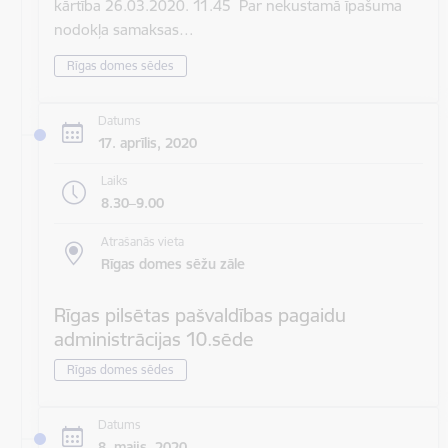
kārtība 26.03.2020. 11.45 Par nekustamā īpašuma
nodokļa samaksas…
Rīgas domes sēdes
Datums
17. aprīlis, 2020
Laiks
8.30–9.00
Atrašanās vieta
Rīgas domes sēžu zāle
Rīgas pilsētas pašvaldības pagaidu
administrācijas 10.sēde
Rīgas domes sēdes
Datums
8. maijs, 2020