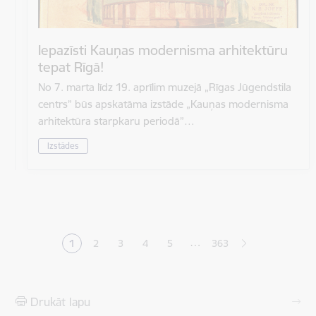
Iepazīsti Kauņas modernisma arhitektūru
tepat Rīgā!
No 7. marta līdz 19. aprīlim muzejā „Rīgas Jūgendstila
centrs” būs apskatāma izstāde „Kauņas modernisma
arhitektūra starpkaru periodā”…
Izstādes
Lapošana
…
1
2
3
4
5
363
Pašreizējā lapa
Lapa
Lapa
Lapa
Lapa
Drukāt lapu