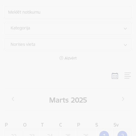
Meklēt notikumu
Kategorija
Norises vieta
Aizvērt
Marts 2025
P
O
T
C
P
S
Sv
1
2
22
23
24
25
26