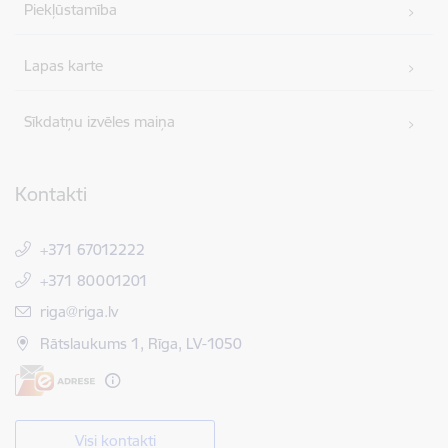
Piekļūstamība
Lapas karte
Sīkdatņu izvēles maiņa
Kontakti
+371 67012222
+371 80001201
E-pasts:
riga@riga.lv
Rātslaukums 1, Rīga, LV-1050
Visi kontakti