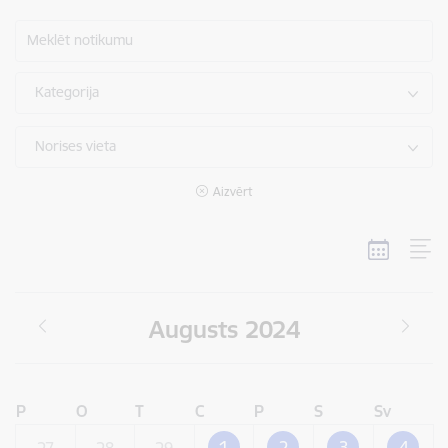
Meklēt notikumu
Kategorija
Norises vieta
Aizvērt
Augusts 2024
P
O
T
C
P
S
Sv
1
2
3
4
27
28
29