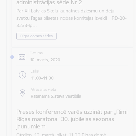
administrācijas sēde Nr.2
Par XII Latvijas Skolu jaunatnes dziesmu un deju
svētku Rīgas pilsētas rīcības komitejas izveidi RD-20-
3233-lp…
Rīgas domes sēdes
Datums
10. marts, 2020
Laiks
11.00–11.30
Atrašanās vieta
Rātsnama 5.stāva vestibils
Preses konferencē varēs uzzināt par „Rimi
Rīgas maratona” 30. jubilejas sezonas
jaunumiem
Otrdien, 10. martā, plkst. 11.00 Rīgas domē