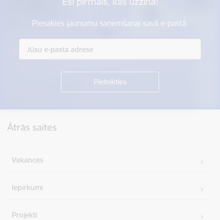
Esi pirmais, kas uzzina!
Piesakies jaunumu saņemšanai savā e-pastā.
Kājene
Ātrās saites
Vakances
Iepirkumi
Projekti