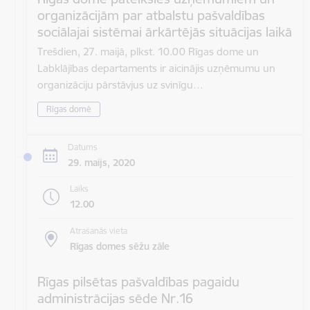
organizācijām par atbalstu pašvaldības
sociālajai sistēmai ārkārtējās situācijas laikā
Trešdien, 27. maijā, plkst. 10.00 Rīgas dome un
Labklājības departaments ir aicinājis uzņēmumu un
organizāciju pārstāvjus uz svinīgu…
Rīgas domē
Datums
29. maijs, 2020
Laiks
12.00
Atrašanās vieta
Rīgas domes sēžu zāle
Rīgas pilsētas pašvaldības pagaidu
administrācijas sēde Nr.16