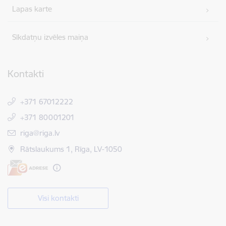
Lapas karte
Sīkdatņu izvēles maiņa
Kontakti
+371 67012222
+371 80001201
E-pasts:
riga@riga.lv
Rātslaukums 1, Rīga, LV-1050
Visi kontakti