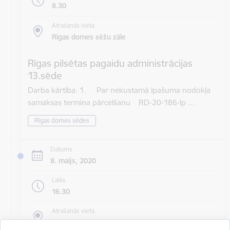
8.30
Atrašanās vieta
Rīgas domes sēžu zāle
Rīgas pilsētas pagaidu administrācijas
13.sēde
Darba kārtība: 1. Par nekustamā īpašuma nodokļa
samaksas termiņa pārcelšanu RD-20-186-lp …
Rīgas domes sēdes
Datums
8. maijs, 2020
Laiks
16.30
Atrašanās vieta
Rīgas domes sēžu zāle