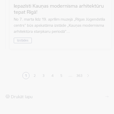
Iepazīsti Kauņas modernisma arhitektūru
tepat Rīgā!
No 7. marta līdz 19. aprīlim muzejā „Rīgas Jūgendstila
centrs” būs apskatāma izstāde „Kauņas modernisma
arhitektūra starpkaru periodā”…
Izstādes
Lapošana
…
1
2
3
4
5
363
Pašreizējā lapa
Lapa
Lapa
Lapa
Lapa
Drukāt lapu