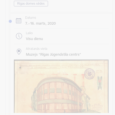
Rīgas domes sēdes
Datums
7.–16. marts, 2020
Laiks
Visu dienu
Atrašanās vieta
Muzejs “Rīgas Jūgendstila centrs”