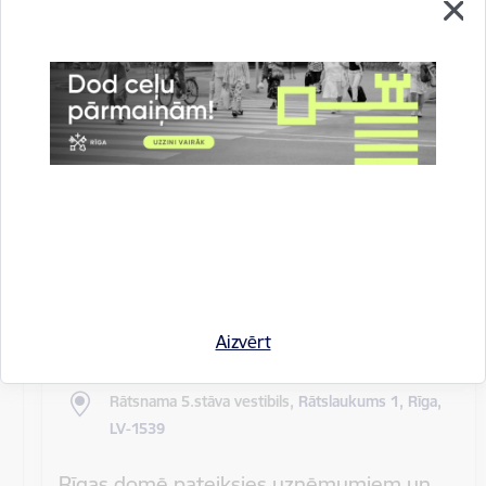
Rīgas pilsētas pagaidu administrācijas
14.sēde (ārkārtas)
Sēdes darba kārtība: Grozījumi Rīgas domes 2016.
gada 19. aprīļa saistošajos noteikumos Nr. 198 "Par
kārtību, kādā tiek…
Rīgas domes sēdes
Datums
27. maijs, 2020
Laiks
10.00
Aizvērt
Atrašanās vieta
Rātsnama 5.stāva vestibils,
Rātslaukums 1, Rīga,
LV-1539
Rīgas domē pateiksies uzņēmumiem un