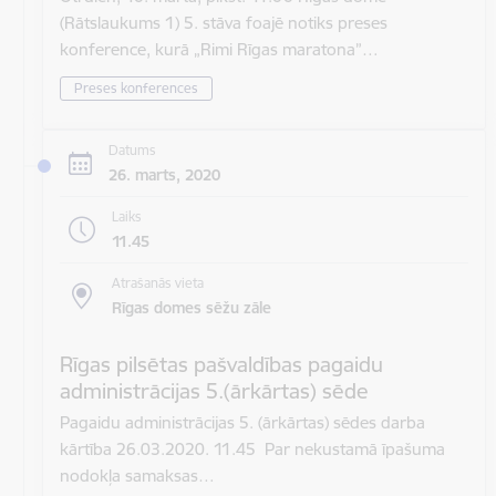
(Rātslaukums 1) 5. stāva foajē notiks preses
konference, kurā „Rimi Rīgas maratona”…
Preses konferences
Datums
26. marts, 2020
Laiks
11.45
Atrašanās vieta
Rīgas domes sēžu zāle
Rīgas pilsētas pašvaldības pagaidu
administrācijas 5.(ārkārtas) sēde
Pagaidu administrācijas 5. (ārkārtas) sēdes darba
kārtība 26.03.2020. 11.45 Par nekustamā īpašuma
nodokļa samaksas…