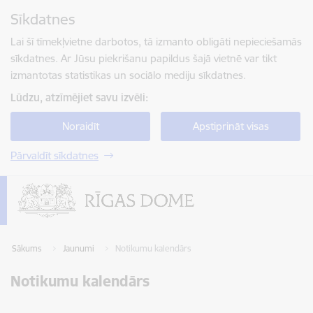
Pāriet uz lapas saturu
Sīkdatnes
Spied
lai meklētu
Enter
Lai šī tīmekļvietne darbotos, tā izmanto obligāti nepieciešamās
sīkdatnes. Ar Jūsu piekrišanu papildus šajā vietnē var tikt
izmantotas statistikas un sociālo mediju sīkdatnes.
Lūdzu, atzīmējiet savu izvēli:
Noraidīt
Apstiprināt visas
Pārvaldīt sīkdatnes
Sākums
Jaunumi
Notikumu kalendārs
Notikumu kalendārs