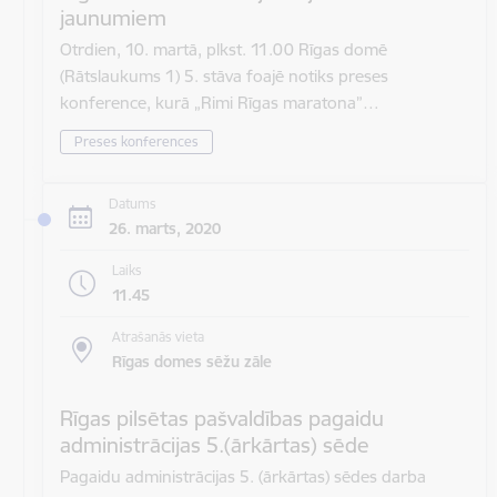
jaunumiem
Otrdien, 10. martā, plkst. 11.00 Rīgas domē
(Rātslaukums 1) 5. stāva foajē notiks preses
konference, kurā „Rimi Rīgas maratona”…
Preses konferences
Datums
26. marts, 2020
Laiks
11.45
Atrašanās vieta
Rīgas domes sēžu zāle
Rīgas pilsētas pašvaldības pagaidu
administrācijas 5.(ārkārtas) sēde
Pagaidu administrācijas 5. (ārkārtas) sēdes darba