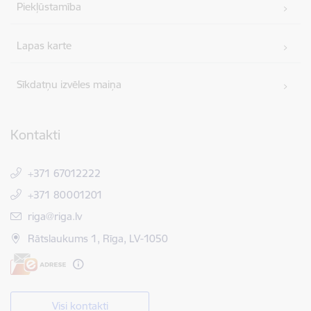
Piekļūstamība
Lapas karte
Sīkdatņu izvēles maiņa
Kontakti
+371 67012222
+371 80001201
E-pasts:
riga@riga.lv
Rātslaukums 1, Rīga, LV-1050
Visi kontakti