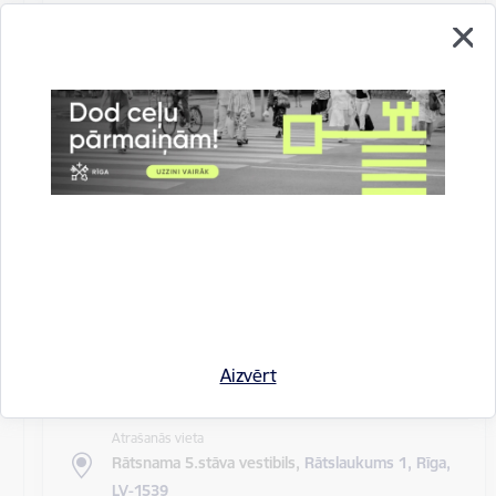
Atrašanās vieta
Rīgas domes sēžu zāle
Rīgas pilsētas pagaidu administrācijas
14.sēde (ārkārtas)
Sēdes darba kārtība: Grozījumi Rīgas domes 2016.
gada 19. aprīļa saistošajos noteikumos Nr. 198 "Par
kārtību, kādā tiek…
Rīgas domes sēdes
Datums
27. maijs, 2020
Laiks
Aizvērt
10.00
Atrašanās vieta
Rātsnama 5.stāva vestibils,
Rātslaukums 1, Rīga,
LV-1539