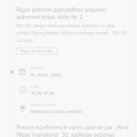
Rīgas pilsētas pašvaldības pagaidu
administrācijas sēde Nr.2
Par XII Latvijas Skolu jaunatnes dziesmu un deju
svētku Rīgas pilsētas rīcības komitejas izveidi RD-20-
3233-lp…
Rīgas domes sēdes
Datums
10. marts, 2020
Laiks
11.00–11.30
Atrašanās vieta
Rātsnama 5.stāva vestibils
Preses konferencē varēs uzzināt par „Rimi
Rīgas maratona” 30. jubilejas sezonas