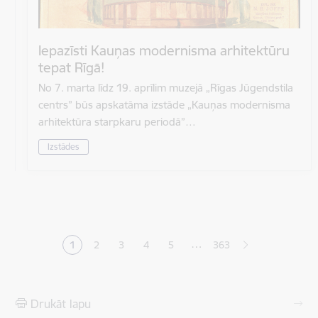
Iepazīsti Kauņas modernisma arhitektūru
tepat Rīgā!
No 7. marta līdz 19. aprīlim muzejā „Rīgas Jūgendstila
centrs” būs apskatāma izstāde „Kauņas modernisma
arhitektūra starpkaru periodā”…
Izstādes
Lapošana
…
1
2
3
4
5
363
Pašreizējā lapa
Lapa
Lapa
Lapa
Lapa
Drukāt lapu