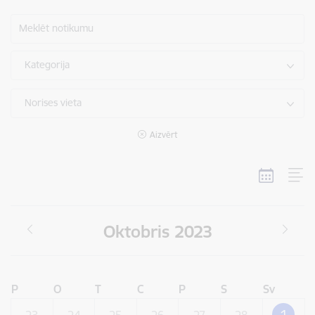
Meklēt notikumu
Kategorija
Norises vieta
Aizvērt
Oktobris 2023
P
O
T
C
P
S
Sv
1
23
24
25
26
27
28