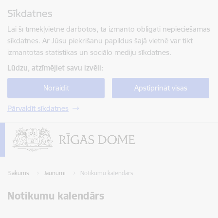
Pāriet uz lapas saturu
Sīkdatnes
Spied
lai meklētu
Enter
Lai šī tīmekļvietne darbotos, tā izmanto obligāti nepieciešamās
sīkdatnes. Ar Jūsu piekrišanu papildus šajā vietnē var tikt
izmantotas statistikas un sociālo mediju sīkdatnes.
Lūdzu, atzīmējiet savu izvēli:
Noraidīt
Apstiprināt visas
Pārvaldīt sīkdatnes
Sākums
Jaunumi
Notikumu kalendārs
Notikumu kalendārs