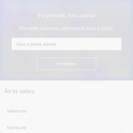
Esi pirmais, kas uzzina!
Piesakies jaunumu saņemšanai savā e-pastā.
Kājene
Ātrās saites
Vakances
Iepirkumi