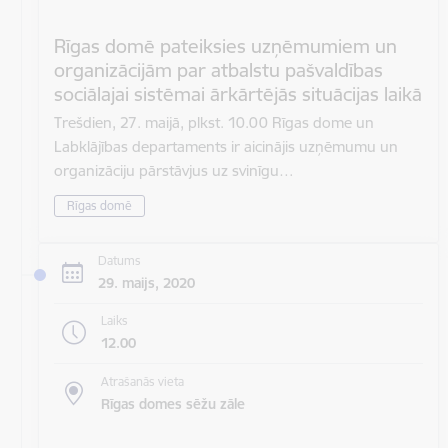
Rīgas domē pateiksies uzņēmumiem un
organizācijām par atbalstu pašvaldības
sociālajai sistēmai ārkārtējās situācijas laikā
Trešdien, 27. maijā, plkst. 10.00 Rīgas dome un
Labklājības departaments ir aicinājis uzņēmumu un
organizāciju pārstāvjus uz svinīgu…
Rīgas domē
Datums
29. maijs, 2020
Laiks
12.00
Atrašanās vieta
Rīgas domes sēžu zāle