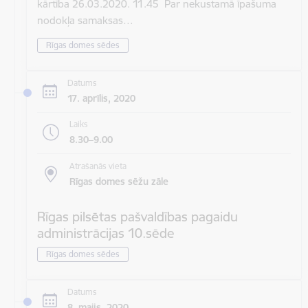
kārtība 26.03.2020. 11.45 Par nekustamā īpašuma
nodokļa samaksas…
Rīgas domes sēdes
Datums
17. aprīlis, 2020
Laiks
8.30–9.00
Atrašanās vieta
Rīgas domes sēžu zāle
Rīgas pilsētas pašvaldības pagaidu
administrācijas 10.sēde
Rīgas domes sēdes
Datums
8. maijs, 2020