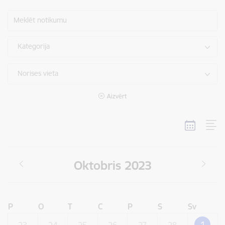
Meklēt notikumu
Kategorija
Norises vieta
Aizvērt
Oktobris 2023
P
O
T
C
P
S
Sv
1
23
24
25
26
27
28