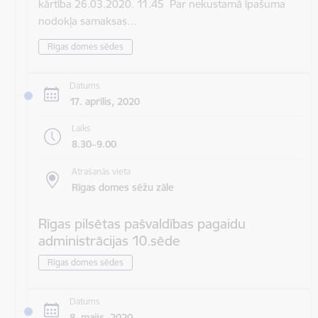
kārtība 26.03.2020. 11.45 Par nekustamā īpašuma
nodokļa samaksas…
Rīgas domes sēdes
Datums
17. aprīlis, 2020
Laiks
8.30–9.00
Atrašanās vieta
Rīgas domes sēžu zāle
Rīgas pilsētas pašvaldības pagaidu
administrācijas 10.sēde
Rīgas domes sēdes
Datums
8. maijs, 2020