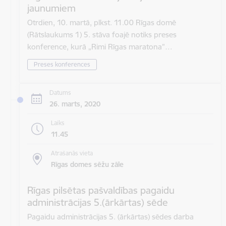
jaunumiem
Otrdien, 10. martā, plkst. 11.00 Rīgas domē
(Rātslaukums 1) 5. stāva foajē notiks preses
konference, kurā „Rimi Rīgas maratona”…
Preses konferences
Datums
26. marts, 2020
Laiks
11.45
Atrašanās vieta
Rīgas domes sēžu zāle
Rīgas pilsētas pašvaldības pagaidu
administrācijas 5.(ārkārtas) sēde
Pagaidu administrācijas 5. (ārkārtas) sēdes darba