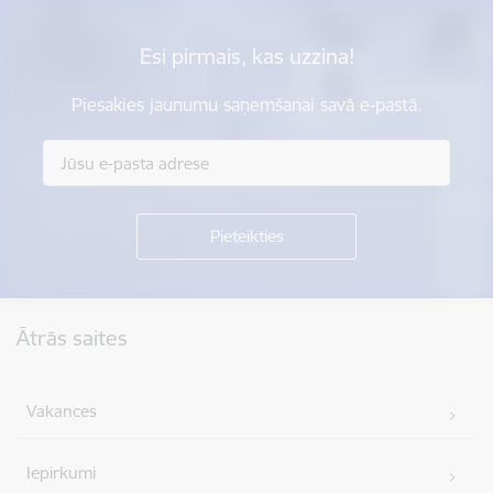
Esi pirmais, kas uzzina!
Piesakies jaunumu saņemšanai savā e-pastā.
Kājene
Ātrās saites
Vakances
Iepirkumi