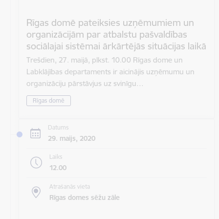
Rīgas domē pateiksies uzņēmumiem un
organizācijām par atbalstu pašvaldības
sociālajai sistēmai ārkārtējās situācijas laikā
Trešdien, 27. maijā, plkst. 10.00 Rīgas dome un
Labklājības departaments ir aicinājis uzņēmumu un
organizāciju pārstāvjus uz svinīgu…
Rīgas domē
Datums
29. maijs, 2020
Laiks
12.00
Atrašanās vieta
Rīgas domes sēžu zāle