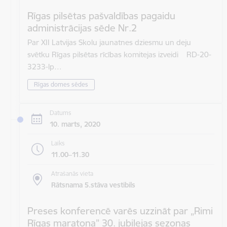
Rīgas pilsētas pašvaldības pagaidu
administrācijas sēde Nr.2
Par XII Latvijas Skolu jaunatnes dziesmu un deju
svētku Rīgas pilsētas rīcības komitejas izveidi RD-20-
3233-lp…
Rīgas domes sēdes
Datums
10. marts, 2020
Laiks
11.00–11.30
Atrašanās vieta
Rātsnama 5.stāva vestibils
Preses konferencē varēs uzzināt par „Rimi
Rīgas maratona” 30. jubilejas sezonas