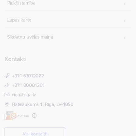
Piekļūstamība
Lapas karte
Sīkdatņu izvēles maiņa
Kontakti
+371 67012222
+371 80001201
E-pasts:
riga@riga.lv
Rātslaukums 1, Rīga, LV-1050
Visi kontakti