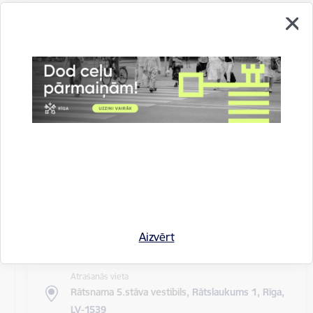
Atrašanās vieta
Rīgas domes sēžu zāle
Rīgas pilsētas pagaidu administrācijas
14.sēde (ārkārtas)
Sēdes darba kārtība: Grozījumi Rīgas domes 2016.
gada 19. aprīļa saistošajos noteikumos Nr. 198 "Par
kārtību, kādā tiek…
Rīgas domes sēdes
Datums
27. maijs, 2020
Laiks
Aizvērt
10.00
Atrašanās vieta
Rātsnama 5.stāva vestibils,
Rātslaukums 1, Rīga,
LV-1539