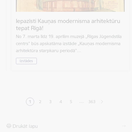
Iepazīsti Kauņas modernisma arhitektūru
tepat Rīgā!
No 7. marta līdz 19. aprīlim muzejā „Rīgas Jūgendstila
centrs” būs apskatāma izstāde „Kauņas modernisma
arhitektūra starpkaru periodā”…
Izstādes
Lapošana
…
1
2
3
4
5
363
Pašreizējā lapa
Lapa
Lapa
Lapa
Lapa
Drukāt lapu