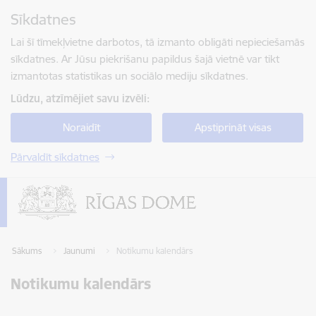
Pāriet uz lapas saturu
Sīkdatnes
Spied
lai meklētu
Enter
Lai šī tīmekļvietne darbotos, tā izmanto obligāti nepieciešamās
sīkdatnes. Ar Jūsu piekrišanu papildus šajā vietnē var tikt
izmantotas statistikas un sociālo mediju sīkdatnes.
Lūdzu, atzīmējiet savu izvēli:
Noraidīt
Apstiprināt visas
Pārvaldīt sīkdatnes
Sākums
Jaunumi
Notikumu kalendārs
Notikumu kalendārs