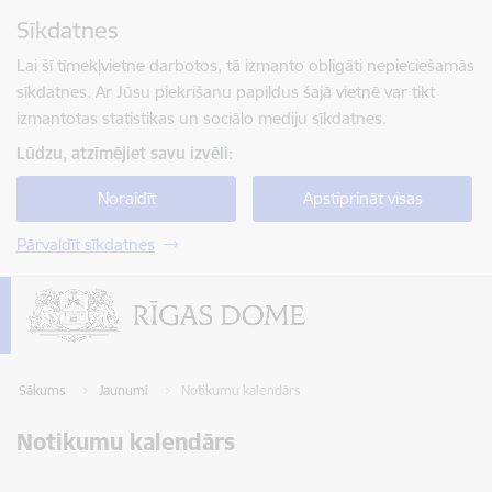
Pāriet uz lapas saturu
Sīkdatnes
Spied
lai meklētu
Enter
Lai šī tīmekļvietne darbotos, tā izmanto obligāti nepieciešamās
sīkdatnes. Ar Jūsu piekrišanu papildus šajā vietnē var tikt
izmantotas statistikas un sociālo mediju sīkdatnes.
Lūdzu, atzīmējiet savu izvēli:
Noraidīt
Apstiprināt visas
Pārvaldīt sīkdatnes
Sākums
Jaunumi
Notikumu kalendārs
Notikumu kalendārs