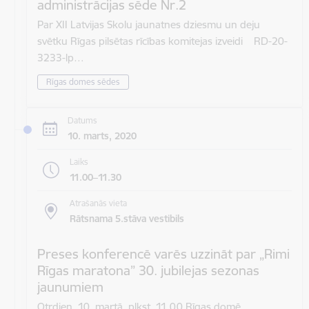
administrācijas sēde Nr.2
Par XII Latvijas Skolu jaunatnes dziesmu un deju
svētku Rīgas pilsētas rīcības komitejas izveidi RD-20-
3233-lp…
Rīgas domes sēdes
Datums
10. marts, 2020
Laiks
11.00–11.30
Atrašanās vieta
Rātsnama 5.stāva vestibils
Preses konferencē varēs uzzināt par „Rimi
Rīgas maratona” 30. jubilejas sezonas
jaunumiem
Otrdien, 10. martā, plkst. 11.00 Rīgas domē