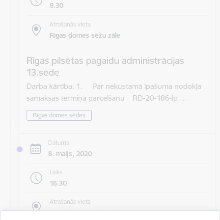
8.30
Atrašanās vieta
Rīgas domes sēžu zāle
Rīgas pilsētas pagaidu administrācijas
13.sēde
Darba kārtība: 1. Par nekustamā īpašuma nodokļa
samaksas termiņa pārcelšanu RD-20-186-lp …
Rīgas domes sēdes
Datums
8. maijs, 2020
Laiks
16.30
Atrašanās vieta
Rīgas domes sēžu zāle