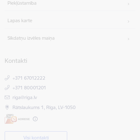
Piekļūstamība
Lapas karte
Sīkdatņu izvēles maiņa
Kontakti
+371 67012222
+371 80001201
E-pasts:
riga@riga.lv
Rātslaukums 1, Rīga, LV-1050
Visi kontakti