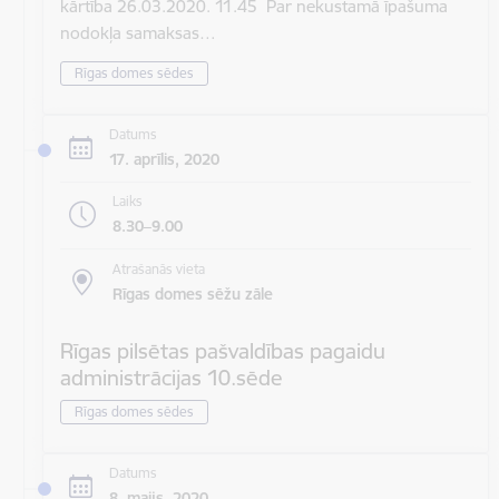
kārtība 26.03.2020. 11.45 Par nekustamā īpašuma
nodokļa samaksas…
Rīgas domes sēdes
Datums
17. aprīlis, 2020
Laiks
8.30–9.00
Atrašanās vieta
Rīgas domes sēžu zāle
Rīgas pilsētas pašvaldības pagaidu
administrācijas 10.sēde
Rīgas domes sēdes
Datums
8. maijs, 2020