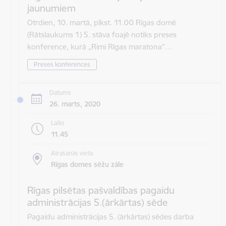
jaunumiem
Otrdien, 10. martā, plkst. 11.00 Rīgas domē
(Rātslaukums 1) 5. stāva foajē notiks preses
konference, kurā „Rimi Rīgas maratona”…
Preses konferences
Datums
26. marts, 2020
Laiks
11.45
Atrašanās vieta
Rīgas domes sēžu zāle
Rīgas pilsētas pašvaldības pagaidu
administrācijas 5.(ārkārtas) sēde
Pagaidu administrācijas 5. (ārkārtas) sēdes darba