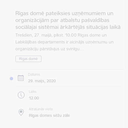
Rīgas domē pateiksies uzņēmumiem un
organizācijām par atbalstu pašvaldības
sociālajai sistēmai ārkārtējās situācijas laikā
Trešdien, 27. maijā, plkst. 10.00 Rīgas dome un
Labklājības departaments ir aicinājis uzņēmumu un
organizāciju pārstāvjus uz svinīgu…
Rīgas domē
Datums
29. maijs, 2020
Laiks
12.00
Atrašanās vieta
Rīgas domes sēžu zāle