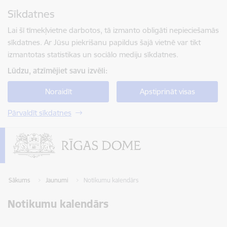
Pāriet uz lapas saturu
Sīkdatnes
Spied
lai meklētu
Enter
Lai šī tīmekļvietne darbotos, tā izmanto obligāti nepieciešamās
sīkdatnes. Ar Jūsu piekrišanu papildus šajā vietnē var tikt
izmantotas statistikas un sociālo mediju sīkdatnes.
Lūdzu, atzīmējiet savu izvēli:
Noraidīt
Apstiprināt visas
Pārvaldīt sīkdatnes
Sākums
Jaunumi
Notikumu kalendārs
Notikumu kalendārs