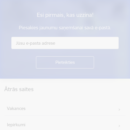
Esi pirmais, kas uzzina!
Piesakies jaunumu saņemšanai savā e-pastā.
Kājene
Ātrās saites
Vakances
Iepirkumi