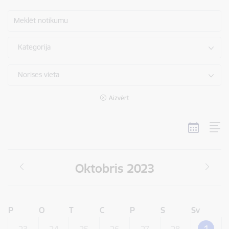
Meklēt notikumu
Kategorija
Norises vieta
Aizvērt
Oktobris 2023
P
O
T
C
P
S
Sv
1
23
24
25
26
27
28