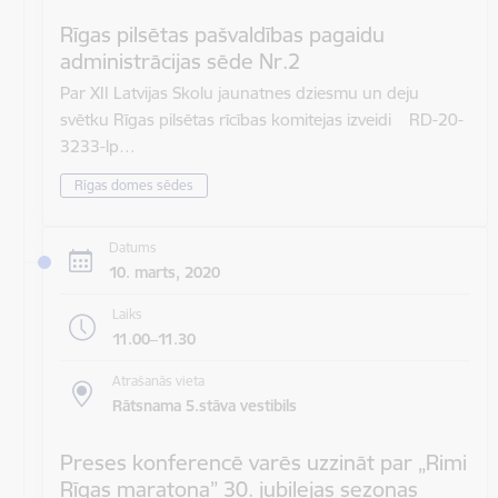
Rīgas pilsētas pašvaldības pagaidu
administrācijas sēde Nr.2
Par XII Latvijas Skolu jaunatnes dziesmu un deju
svētku Rīgas pilsētas rīcības komitejas izveidi RD-20-
3233-lp…
Rīgas domes sēdes
Datums
10. marts, 2020
Laiks
11.00–11.30
Atrašanās vieta
Rātsnama 5.stāva vestibils
Preses konferencē varēs uzzināt par „Rimi
Rīgas maratona” 30. jubilejas sezonas