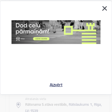
Atrašanās vieta
Rīgas domes sēžu zāle
Rīgas pilsētas pagaidu administrācijas
14.sēde (ārkārtas)
Sēdes darba kārtība: Grozījumi Rīgas domes 2016.
gada 19. aprīļa saistošajos noteikumos Nr. 198 "Par
kārtību, kādā tiek…
Rīgas domes sēdes
Datums
27. maijs, 2020
Laiks
Aizvērt
10.00
Atrašanās vieta
Rātsnama 5.stāva vestibils,
Rātslaukums 1, Rīga,
LV-1539