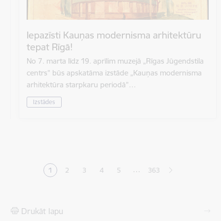
Iepazīsti Kauņas modernisma arhitektūru
tepat Rīgā!
No 7. marta līdz 19. aprīlim muzejā „Rīgas Jūgendstila
centrs” būs apskatāma izstāde „Kauņas modernisma
arhitektūra starpkaru periodā”…
Izstādes
Lapošana
…
1
2
3
4
5
363
Pašreizējā lapa
Lapa
Lapa
Lapa
Lapa
Drukāt lapu