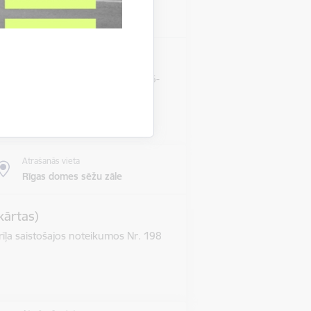
Atrašanās vieta
Rīgas domes sēžu zāle
s termiņa pārcelšanu RD-20-186-
Atrašanās vieta
Rīgas domes sēžu zāle
kārtas)
īļa saistošajos noteikumos Nr. 198