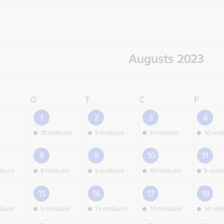
Augusts 2023
O
T
C
P
1
2
3
4
10 notikumi
9 notikumi
9 notikumi
10 not
8
9
10
11
tikumi
9 notikumi
9 notikumi
10 notikumi
9 noti
15
16
17
18
tikumi
9 notikumi
13 notikumi
13 notikumi
14 not