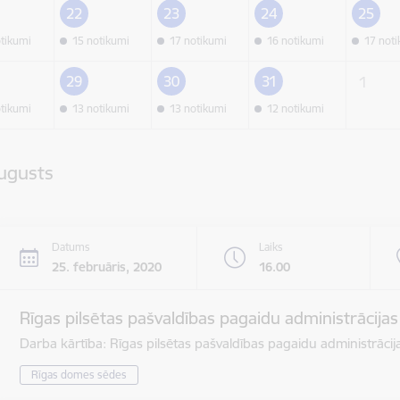
22
23
24
25
otikumi
15 notikumi
17 notikumi
16 notikumi
17 not
29
30
31
1
otikumi
13 notikumi
13 notikumi
12 notikumi
ugusts
Datums
Laiks
25. februāris, 2020
16.00
Rīgas pilsētas pašvaldības pagaidu administrācija
Darba kārtība: Rīgas pilsētas pašvaldības pagaidu administrāci
Rīgas domes sēdes