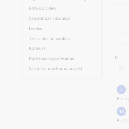
Foto un video
Sabiedrības līdzdalība
Izsoles
Tiešraides un ieraksti
Konkursi
P
Publiskās apspriešanas
29
Saistošo noteikumu projekti
7
8 no
14
8 no