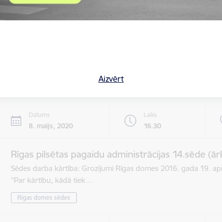
Datums
Laiks
8. maijs, 2020
8.30
Rīgas pilsētas pagaidu administrācijas 13.sēde
Darba kārtība: 1. Par nekustamā īpašuma nodokļa samaksa
lp …
Aizvērt
Rīgas domes sēdes
Datums
Laiks
8. maijs, 2020
16.30
Rīgas pilsētas pagaidu administrācijas 14.sēde (ār
Sēdes darba kārtība: Grozījumi Rīgas domes 2016. gada 19. apr
"Par kārtību, kādā tiek…
Rīgas domes sēdes