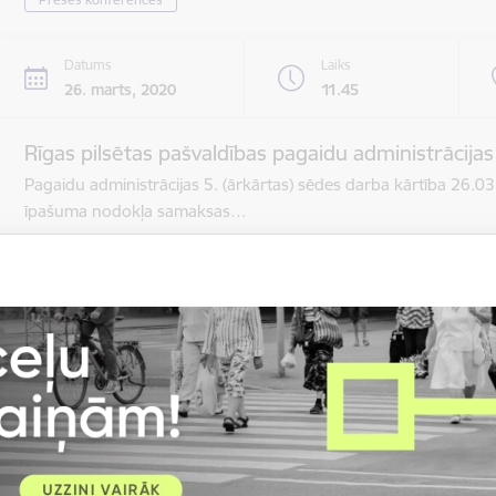
Datums
Laiks
26. marts, 2020
11.45
Rīgas pilsētas pašvaldības pagaidu administrācijas
Pagaidu administrācijas 5. (ārkārtas) sēdes darba kārtība 26.
īpašuma nodokļa samaksas…
Rīgas domes sēdes
Datums
Laiks
17. aprīlis, 2020
8.30–9.00
Rīgas pilsētas pašvaldības pagaidu administrācija
Rīgas domes sēdes