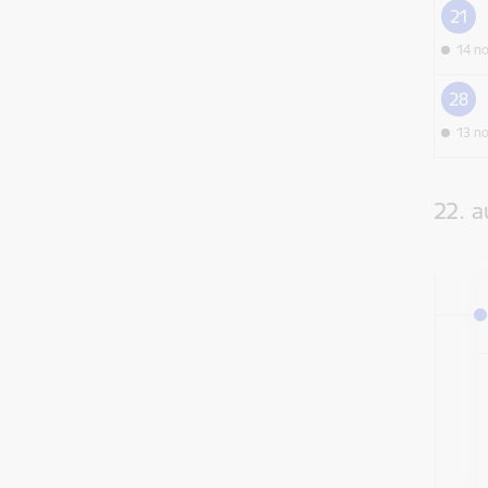
21
14 n
28
13 n
22. a