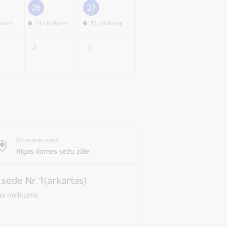
26
27
ikumi
14 notikumi
13 notikumi
2
3
Atrašanās vieta
Rīgas domes sēžu zāle
s sēde Nr.1(ārkārtas)
jas nolikums