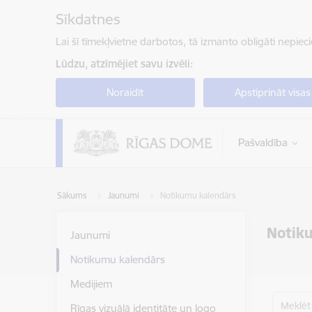
Pāriet uz lapas saturu
Sīkdatnes
Lai šī tīmekļvietne darbotos, tā izmanto obligāti nepiec
Lūdzu, atzīmējiet savu izvēli:
Noraidīt
Apstiprināt visas
Pašvaldība
Sākums
Jaunumi
Notikumu kalendārs
Notik
Jaunumi
Notikumu kalendārs
Medijiem
Meklēt
Rīgas vizuālā identitāte un logo