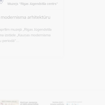
Muzejs “Rīgas Jūgendstila centrs”
s modernisma arhitektūru
 aprīlim muzejā „Rīgas Jūgendstila
āma izstāde „Kauņas modernisma
ru periodā”…