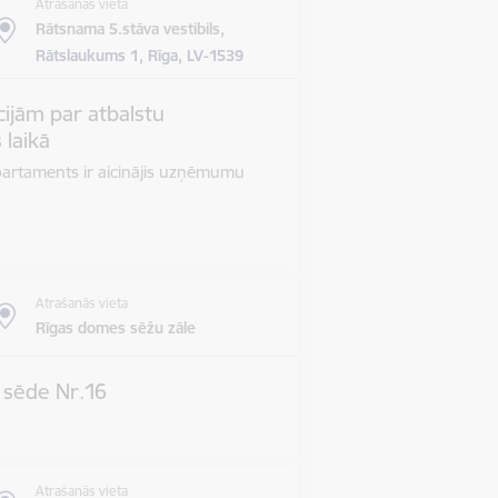
Atrašanās vieta
Rātsnama 5.stāva vestibils,
Rātslaukums 1, Rīga, LV-1539
ijām par atbalstu
 laikā
epartaments ir aicinājis uzņēmumu
Atrašanās vieta
Rīgas domes sēžu zāle
s sēde Nr.16
Atrašanās vieta