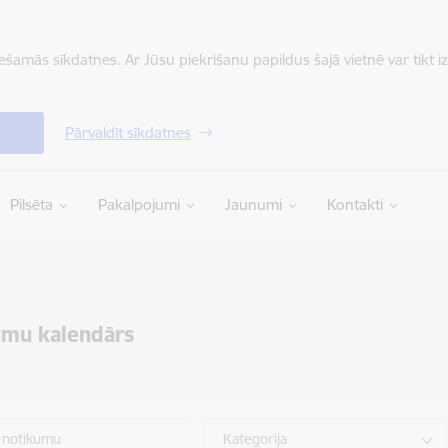
iešamās sīkdatnes. Ar Jūsu piekrišanu papildus šajā vietnē var tikt i
Pārvaldīt sīkdatnes
Pilsēta
Pakalpojumi
Jaunumi
Kontakti
umu kalendārs
 notikumu
Kategorija