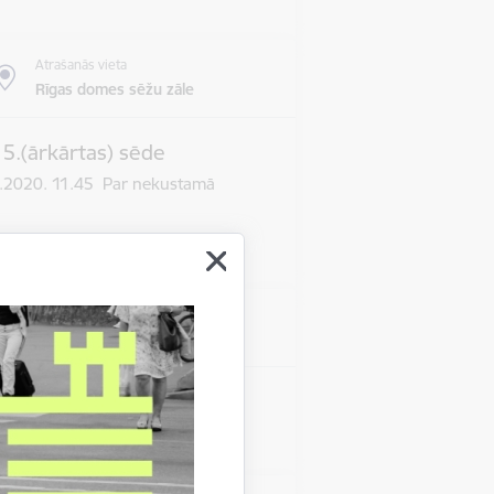
Atrašanās vieta
Rīgas domes sēžu zāle
 5.(ārkārtas) sēde
03.2020. 11.45 Par nekustamā
Atrašanās vieta
Rīgas domes sēžu zāle
s 10.sēde