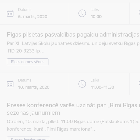
Datums
Laiks
6. marts, 2020
10.00
Rīgas pilsētas pašvaldības pagaidu administrācija
Par XII Latvijas Skolu jaunatnes dziesmu un deju svētku Rīgas pi
RD-20-3233-lp…
Rīgas domes sēdes
Datums
Laiks
10. marts, 2020
11.00–11.30
Preses konferencē varēs uzzināt par „Rimi Rīgas 
sezonas jaunumiem
Otrdien, 10. martā, plkst. 11.00 Rīgas domē (Rātslaukums 1) 5.
konference, kurā „Rimi Rīgas maratona”…
Preses konferences