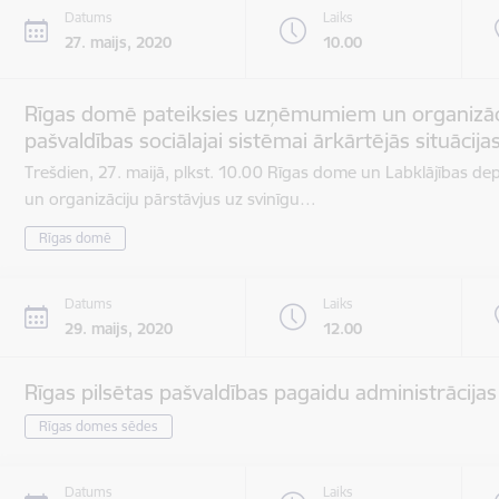
Datums
Laiks
27. maijs, 2020
10.00
Rīgas domē pateiksies uzņēmumiem un organizāc
pašvaldības sociālajai sistēmai ārkārtējās situācijas
Trešdien, 27. maijā, plkst. 10.00 Rīgas dome un Labklājības d
un organizāciju pārstāvjus uz svinīgu…
Rīgas domē
Datums
Laiks
29. maijs, 2020
12.00
Rīgas pilsētas pašvaldības pagaidu administrācija
Rīgas domes sēdes
Datums
Laiks