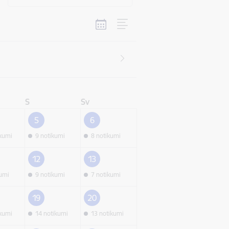
S
Sv
5
6
ikumi
9 notikumi
8 notikumi
12
13
kumi
9 notikumi
7 notikumi
19
20
ikumi
14 notikumi
13 notikumi