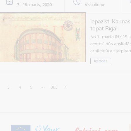
7.–16. marts, 2020
Visu dienu
Iepazīsti Kauņa
tepat Rīgā!
No 7. marta līdz 19.
centrs” būs apskat
arhitektūra starpka
Izstādes
ana
…
3
4
5
363
jā lapa
pa
Lapa
Lapa
Lapa