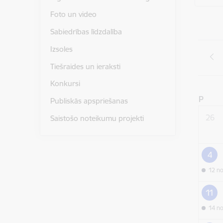
Foto un video
Sabiedrības līdzdalība
Izsoles
Tiešraides un ieraksti
Konkursi
P
Publiskās apspriešanas
26
Saistošo noteikumu projekti
4
12 n
11
14 n