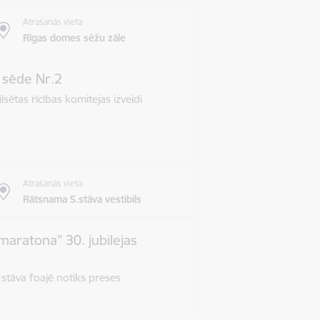
Atrašanās vieta
Rīgas domes sēžu zāle
s sēde Nr.2
lsētas rīcības komitejas izveidi
Atrašanās vieta
Rātsnama 5.stāva vestibils
maratona” 30. jubilejas
 stāva foajē notiks preses