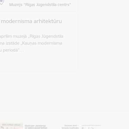
Muzejs “Rīgas Jūgendstila centrs”
s modernisma arhitektūru
 aprīlim muzejā „Rīgas Jūgendstila
āma izstāde „Kauņas modernisma
ru periodā”…