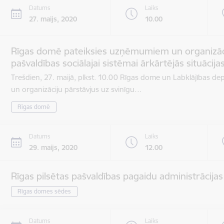
Datums
Laiks
27. maijs, 2020
10.00
Rīgas domē pateiksies uzņēmumiem un organizāc
pašvaldības sociālajai sistēmai ārkārtējās situācijas
Trešdien, 27. maijā, plkst. 10.00 Rīgas dome un Labklājības d
un organizāciju pārstāvjus uz svinīgu…
Rīgas domē
Datums
Laiks
29. maijs, 2020
12.00
Rīgas pilsētas pašvaldības pagaidu administrācija
Rīgas domes sēdes
Datums
Laiks