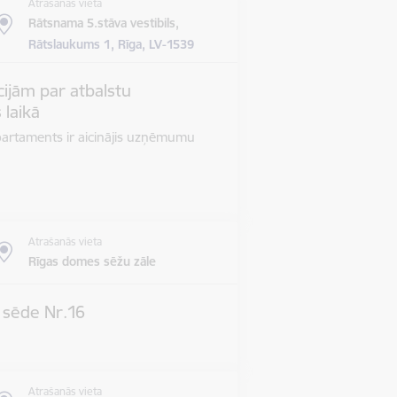
Atrašanās vieta
Rātsnama 5.stāva vestibils,
Rātslaukums 1, Rīga, LV-1539
ijām par atbalstu
 laikā
epartaments ir aicinājis uzņēmumu
Atrašanās vieta
Rīgas domes sēžu zāle
s sēde Nr.16
Atrašanās vieta