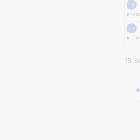
18
13 n
25
11 n
19. 