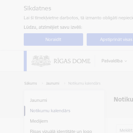
Pāriet uz lapas saturu
Sīkdatnes
Lai šī tīmekļvietne darbotos, tā izmanto obligāti nepiec
Lūdzu, atzīmējiet savu izvēli:
Noraidīt
Apstiprināt visas
Pašvaldība
Sākums
Jaunumi
Notikumu kalendārs
Notik
Jaunumi
Notikumu kalendārs
Medijiem
Meklēt
Rīgas vizuālā identitāte un logo