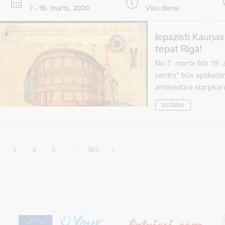
7.–16. marts, 2020
Visu dienu
Iepazīsti Kauņa
tepat Rīgā!
No 7. marta līdz 19.
centrs” būs apskat
arhitektūra starpka
Izstādes
ana
…
3
4
5
363
jā lapa
pa
Lapa
Lapa
Lapa