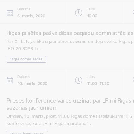
Datums
Laiks
6. marts, 2020
10.00
Rīgas pilsētas pašvaldības pagaidu administrācija
Par XII Latvijas Skolu jaunatnes dziesmu un deju svētku Rīgas pi
RD-20-3233-lp…
Rīgas domes sēdes
Datums
Laiks
10. marts, 2020
11.00–11.30
Preses konferencē varēs uzzināt par „Rimi Rīgas 
sezonas jaunumiem
Otrdien, 10. martā, plkst. 11.00 Rīgas domē (Rātslaukums 1) 5.
konference, kurā „Rimi Rīgas maratona”…
Preses konferences