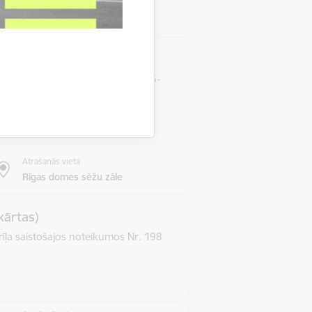
Atrašanās vieta
Rīgas domes sēžu zāle
s termiņa pārcelšanu RD-20-186-
Atrašanās vieta
Rīgas domes sēžu zāle
kārtas)
īļa saistošajos noteikumos Nr. 198