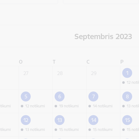
Septembris 2023
O
T
C
P
1
27
28
29
12 not
5
6
7
8
otikumi
12 notikumi
19 notikumi
14 notikumi
13 not
12
13
14
15
otikumi
13 notikumi
15 notikumi
15 notikumi
15 not