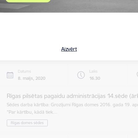
Datums
Laiks
8. maijs, 2020
8.30
Rīgas pilsētas pagaidu administrācijas 13.sēde
Darba kārtība: 1. Par nekustamā īpašuma nodokļa samaksa
lp …
Aizvērt
Rīgas domes sēdes
Datums
Laiks
8. maijs, 2020
16.30
Rīgas pilsētas pagaidu administrācijas 14.sēde (ār
Sēdes darba kārtība: Grozījumi Rīgas domes 2016. gada 19. apr
"Par kārtību, kādā tiek…
Rīgas domes sēdes