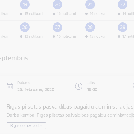
19
20
21
22
otikumi
15 notikumi
16 notikumi
16 notikumi
14 not
26
27
28
29
otikumi
13 notikumi
16 notikumi
15 notikumi
17 not
septembris
Datums
Laiks
25. februāris, 2020
16.00
Rīgas pilsētas pašvaldības pagaidu administrācija
Darba kārtība: Rīgas pilsētas pašvaldības pagaidu administrāci
Rīgas domes sēdes