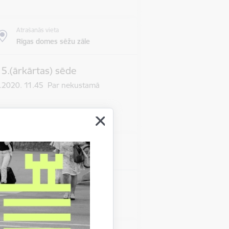
Atrašanās vieta
Rīgas domes sēžu zāle
 5.(ārkārtas) sēde
03.2020. 11.45 Par nekustamā
Atrašanās vieta
Rīgas domes sēžu zāle
s 10.sēde