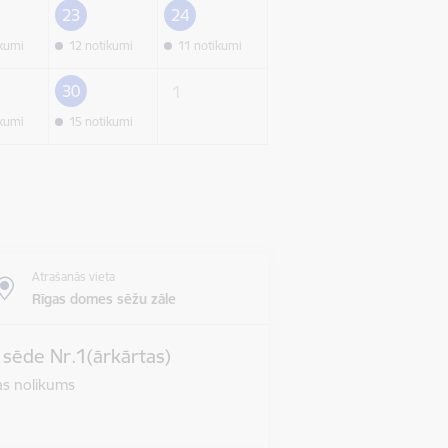
23
24
ikumi
12 notikumi
11 notikumi
30
1
ikumi
15 notikumi
Atrašanās vieta
Rīgas domes sēžu zāle
s sēde Nr.1(ārkārtas)
jas nolikums