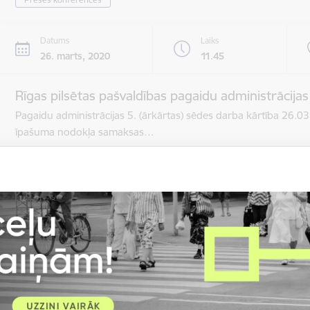
Datums
Laiks
26. marts, 2020
11.45
Rīgas pilsētas pašvaldības pagaidu administrācijas
Pagaidu administrācijas 5. (ārkārtas) sēdes darba kārtība 26.
īpašuma nodokļa samaksas…
Rīgas domes sēdes
Datums
Laiks
17. aprīlis, 2020
8.30–9.00
Rīgas pilsētas pašvaldības pagaidu administrācija
Rīgas domes sēdes