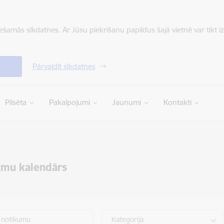
iešamās sīkdatnes. Ar Jūsu piekrišanu papildus šajā vietnē var tikt i
Pārvaldīt sīkdatnes
Pilsēta
Pakalpojumi
Jaunumi
Kontakti
umu kalendārs
 notikumu
Kategorija