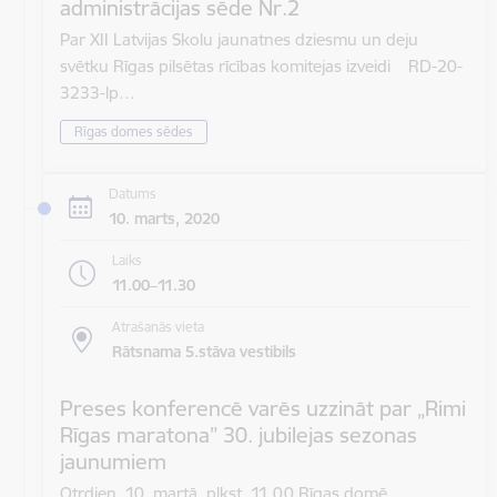
administrācijas sēde Nr.2
Par XII Latvijas Skolu jaunatnes dziesmu un deju
svētku Rīgas pilsētas rīcības komitejas izveidi RD-20-
3233-lp…
Rīgas domes sēdes
Datums
10. marts, 2020
Laiks
11.00–11.30
Atrašanās vieta
Rātsnama 5.stāva vestibils
Preses konferencē varēs uzzināt par „Rimi
Rīgas maratona” 30. jubilejas sezonas
jaunumiem
Otrdien, 10. martā, plkst. 11.00 Rīgas domē