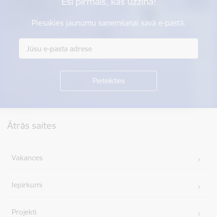
Esi pirmais, kas uzzina!
Piesakies jaunumu saņemšanai savā e-pastā.
Kājene
Ātrās saites
Vakances
Iepirkumi
Projekti