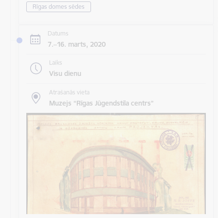
Rīgas domes sēdes
Datums
7.–16. marts, 2020
Laiks
Visu dienu
Atrašanās vieta
Muzejs “Rīgas Jūgendstila centrs”