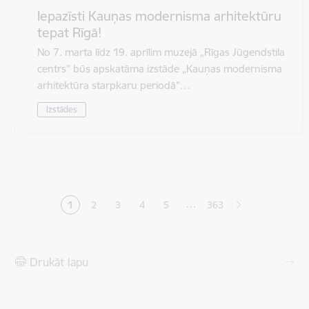
Iepazīsti Kauņas modernisma arhitektūru
tepat Rīgā!
No 7. marta līdz 19. aprīlim muzejā „Rīgas Jūgendstila
centrs” būs apskatāma izstāde „Kauņas modernisma
arhitektūra starpkaru periodā”…
Izstādes
Lapošana
…
1
2
3
4
5
363
Pašreizējā lapa
Lapa
Lapa
Lapa
Lapa
Drukāt lapu