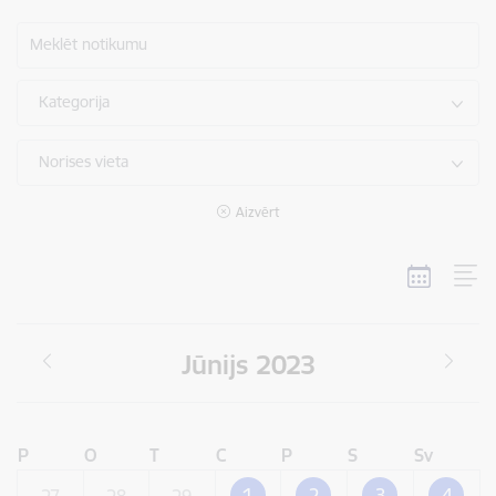
Meklēt notikumu
Kategorija
Norises vieta
Aizvērt
Jūnijs 2023
P
O
T
C
P
S
Sv
1
2
3
4
27
28
29