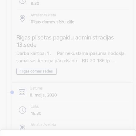
8.30
Atrašanās vieta
Rīgas domes sēžu zāle
Rīgas pilsētas pagaidu administrācijas
13.sēde
Darba kārtība: 1. Par nekustamā īpašuma nodokļa
samaksas termiņa pārcelšanu RD-20-186-lp …
Rīgas domes sēdes
Datums
8. maijs, 2020
Laiks
16.30
Atrašanās vieta
Rīgas domes sēžu zāle