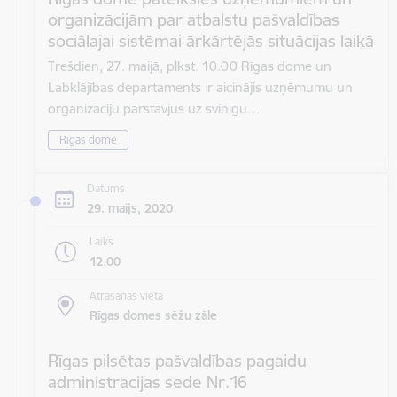
organizācijām par atbalstu pašvaldības
sociālajai sistēmai ārkārtējās situācijas laikā
Trešdien, 27. maijā, plkst. 10.00 Rīgas dome un
Labklājības departaments ir aicinājis uzņēmumu un
organizāciju pārstāvjus uz svinīgu…
Rīgas domē
Datums
29. maijs, 2020
Laiks
12.00
Atrašanās vieta
Rīgas domes sēžu zāle
Rīgas pilsētas pašvaldības pagaidu
administrācijas sēde Nr.16