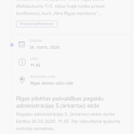
(Rātslaukums 1) 5. stāva foajē notiks preses
konference, kurā „Rimi Rīgas maratona”…
Preses konferences
Datums
26. marts, 2020
Laiks
11.45
Atrašanās vieta
Rīgas domes sēžu zāle
Rīgas pilsētas pašvaldības pagaidu
administrācijas 5.(ārkārtas) sēde
Pagaidu administrācijas 5. (ārkārtas) sēdes darba
kārtība 26.03.2020. 11.45 Par nekustamā īpašuma
nodokļa samaksas…