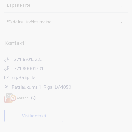
Lapas karte
Sīkdatņu izvēles maiņa
Kontakti
+371 67012222
+371 80001201
E-pasts:
riga@riga.lv
Rātslaukums 1, Rīga, LV-1050
Visi kontakti