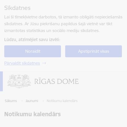
Pāriet uz lapas saturu
Sīkdatnes
Spied
lai meklētu
Enter
Lai šī tīmekļvietne darbotos, tā izmanto obligāti nepieciešamās
sīkdatnes. Ar Jūsu piekrišanu papildus šajā vietnē var tikt
izmantotas statistikas un sociālo mediju sīkdatnes.
Lūdzu, atzīmējiet savu izvēli:
Noraidīt
Apstiprināt visas
Pārvaldīt sīkdatnes
Sākums
Jaunumi
Notikumu kalendārs
Notikumu kalendārs