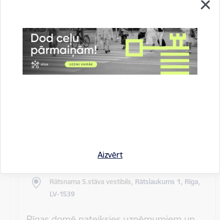
Rīgas pilsētas pagaidu administrācijas
14.sēde (ārkārtas)
Sēdes darba kārtība: Grozījumi Rīgas domes 2016.
gada 19. aprīļa saistošajos noteikumos Nr. 198 "Par
kārtību, kādā tiek…
Rīgas domes sēdes
Datums
27. maijs, 2020
Laiks
10.00
Aizvērt
Atrašanās vieta
Rātsnama 5.stāva vestibils,
Rātslaukums 1, Rīga,
LV-1539
Rīgas domē pateiksies uzņēmumiem un