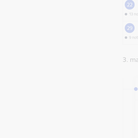
22
13 n
29
9 no
3. ma