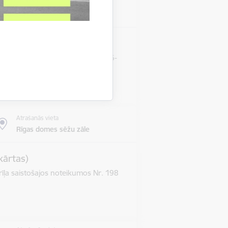
Atrašanās vieta
Rīgas domes sēžu zāle
s termiņa pārcelšanu RD-20-186-
Atrašanās vieta
Rīgas domes sēžu zāle
kārtas)
īļa saistošajos noteikumos Nr. 198