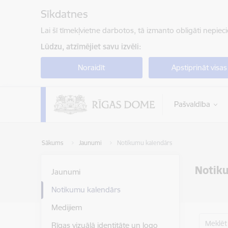
Pāriet uz lapas saturu
Sīkdatnes
Lai šī tīmekļvietne darbotos, tā izmanto obligāti nepiec
Lūdzu, atzīmējiet savu izvēli:
Noraidīt
Apstiprināt visas
Pašvaldība
Sākums
Jaunumi
Notikumu kalendārs
Notik
Jaunumi
Notikumu kalendārs
Medijiem
Meklēt
Rīgas vizuālā identitāte un logo