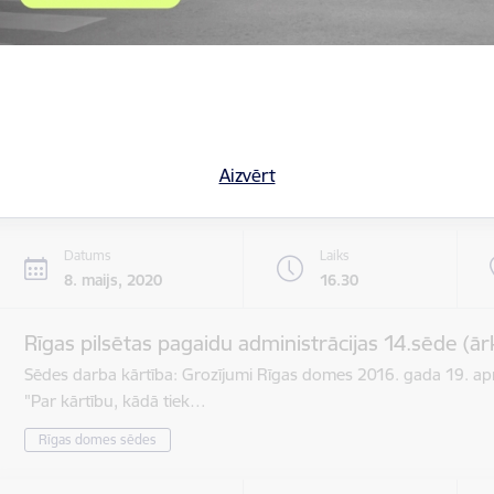
Datums
Laiks
8. maijs, 2020
8.30
Rīgas pilsētas pagaidu administrācijas 13.sēde
Darba kārtība: 1. Par nekustamā īpašuma nodokļa samaksa
lp …
Aizvērt
Rīgas domes sēdes
Datums
Laiks
8. maijs, 2020
16.30
Rīgas pilsētas pagaidu administrācijas 14.sēde (ār
Sēdes darba kārtība: Grozījumi Rīgas domes 2016. gada 19. apr
"Par kārtību, kādā tiek…
Rīgas domes sēdes