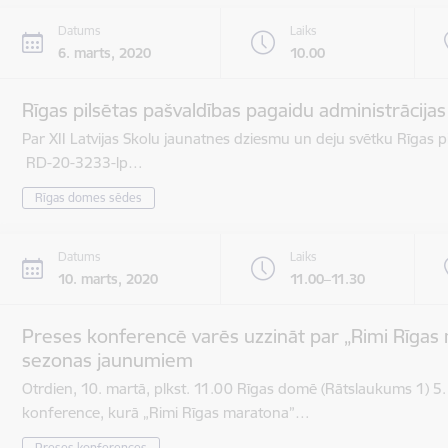
Datums
Laiks
6. marts, 2020
10.00
Rīgas pilsētas pašvaldības pagaidu administrācija
Par XII Latvijas Skolu jaunatnes dziesmu un deju svētku Rīgas pi
RD-20-3233-lp…
Rīgas domes sēdes
Datums
Laiks
10. marts, 2020
11.00–11.30
Preses konferencē varēs uzzināt par „Rimi Rīgas 
sezonas jaunumiem
Otrdien, 10. martā, plkst. 11.00 Rīgas domē (Rātslaukums 1) 5.
konference, kurā „Rimi Rīgas maratona”…
Preses konferences