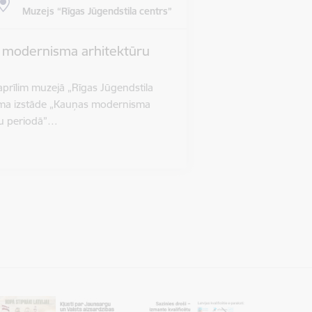
Muzejs “Rīgas Jūgendstila centrs”
s modernisma arhitektūru
 aprīlim muzejā „Rīgas Jūgendstila
āma izstāde „Kauņas modernisma
ru periodā”…