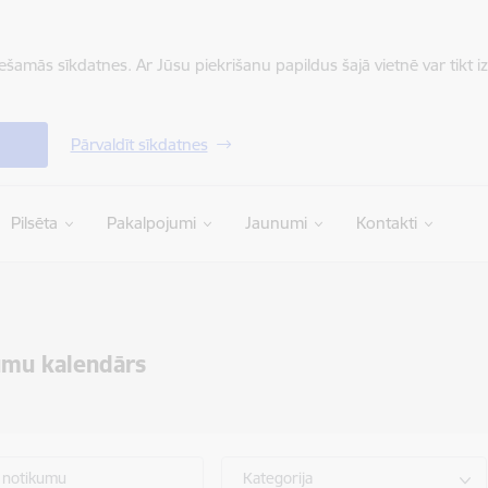
iešamās sīkdatnes. Ar Jūsu piekrišanu papildus šajā vietnē var tikt i
Pārvaldīt sīkdatnes
Pilsēta
Pakalpojumi
Jaunumi
Kontakti
umu kalendārs
 notikumu
Kategorija