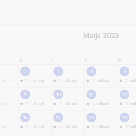
Maijs 2023
O
T
C
P
2
3
4
5
otikumi
13 notikumi
14 notikumi
13 notikumi
12 not
9
10
11
12
otikumi
15 notikumi
13 notikumi
14 notikumi
12 not
16
17
18
19
otikumi
12 notikumi
14 notikumi
13 notikumi
12 not