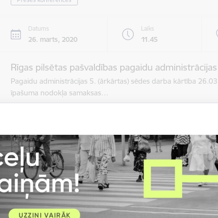
Datums
Laiks
26. marts, 2020
11.45
Rīgas pilsētas pašvaldības pagaidu administrācijas
Pagaidu administrācijas 5. (ārkārtas) sēdes darba kārtība 26.
īpašuma nodokļa samaksas…
Rīgas domes sēdes
Datums
Laiks
17. aprīlis, 2020
8.30–9.00
Rīgas pilsētas pašvaldības pagaidu administrācija
Rīgas domes sēdes