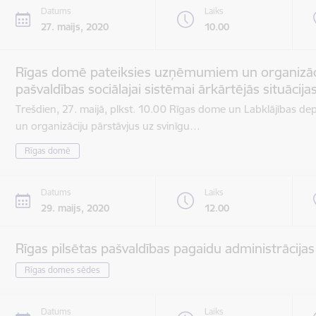
Datums
Laiks
27. maijs, 2020
10.00
Rīgas domē pateiksies uzņēmumiem un organizāc
pašvaldības sociālajai sistēmai ārkārtējās situācijas
Trešdien, 27. maijā, plkst. 10.00 Rīgas dome un Labklājības d
un organizāciju pārstāvjus uz svinīgu…
Rīgas domē
Datums
Laiks
29. maijs, 2020
12.00
Rīgas pilsētas pašvaldības pagaidu administrācija
Rīgas domes sēdes
Datums
Laiks