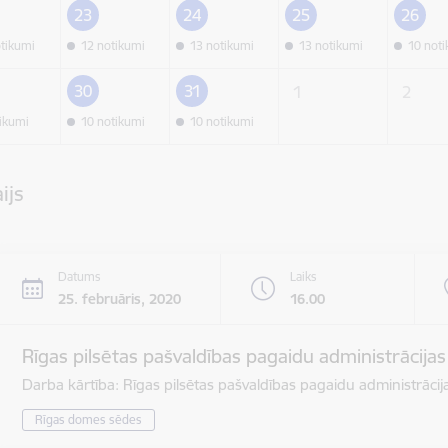
23
24
25
26
otikumi
12 notikumi
13 notikumi
13 notikumi
10 not
30
31
1
2
tikumi
10 notikumi
10 notikumi
ijs
Datums
Laiks
25. februāris, 2020
16.00
Rīgas pilsētas pašvaldības pagaidu administrācija
Darba kārtība: Rīgas pilsētas pašvaldības pagaidu administrāci
Rīgas domes sēdes