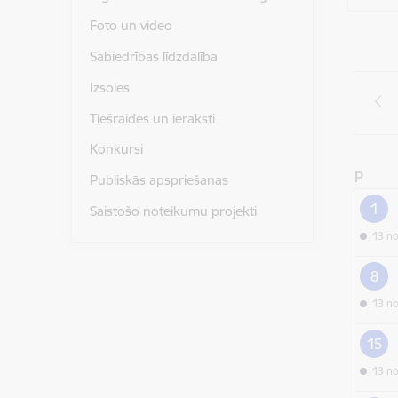
Foto un video
Sabiedrības līdzdalība
Izsoles
Tiešraides un ieraksti
Konkursi
P
Publiskās apspriešanas
1
Saistošo noteikumu projekti
13 n
8
13 n
15
13 n