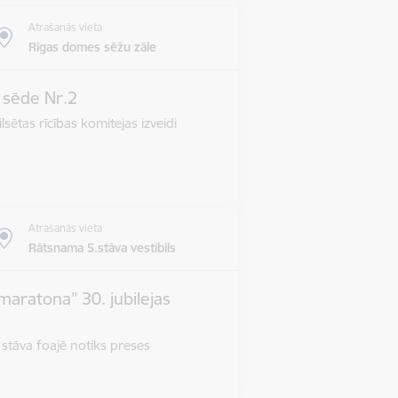
Atrašanās vieta
Rīgas domes sēžu zāle
s sēde Nr.2
lsētas rīcības komitejas izveidi
Atrašanās vieta
Rātsnama 5.stāva vestibils
maratona” 30. jubilejas
 stāva foajē notiks preses