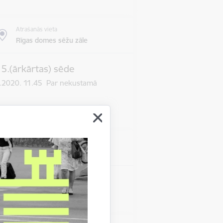
Atrašanās vieta
Rīgas domes sēžu zāle
 5.(ārkārtas) sēde
03.2020. 11.45 Par nekustamā
Atrašanās vieta
Rīgas domes sēžu zāle
s 10.sēde