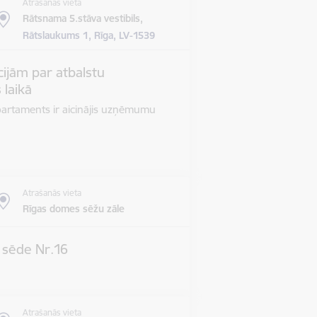
Atrašanās vieta
Rātsnama 5.stāva vestibils,
Rātslaukums 1, Rīga, LV-1539
ijām par atbalstu
 laikā
epartaments ir aicinājis uzņēmumu
Atrašanās vieta
Rīgas domes sēžu zāle
s sēde Nr.16
Atrašanās vieta