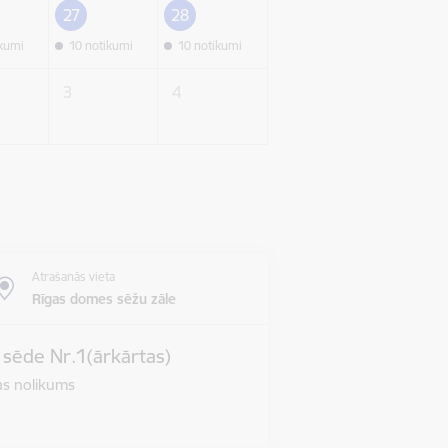
27
28
ikumi
10 notikumi
10 notikumi
3
4
Atrašanās vieta
Rīgas domes sēžu zāle
s sēde Nr.1(ārkārtas)
jas nolikums