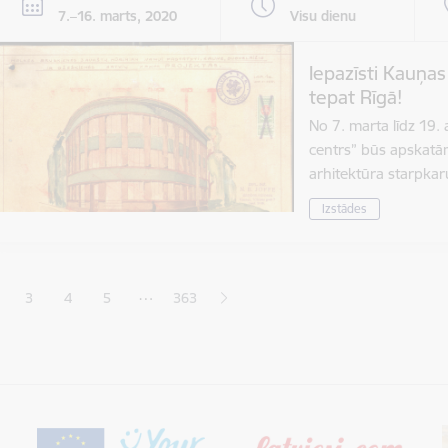
7.–16. marts, 2020
Visu dienu
Iepazīsti Kauņa
tepat Rīgā!
No 7. marta līdz 19.
centrs” būs apskat
arhitektūra starpka
Izstādes
ana
…
3
4
5
363
jā lapa
pa
Lapa
Lapa
Lapa