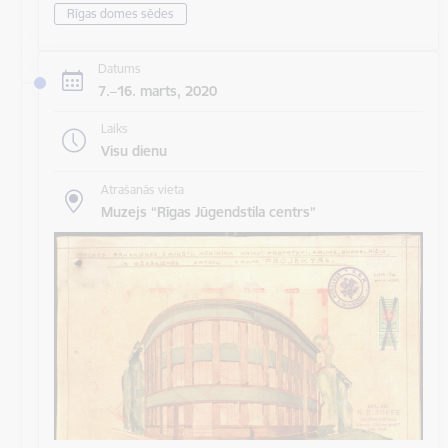
Rīgas domes sēdes
Datums
7.–16. marts, 2020
Laiks
Visu dienu
Atrašanās vieta
Muzejs “Rīgas Jūgendstila centrs”