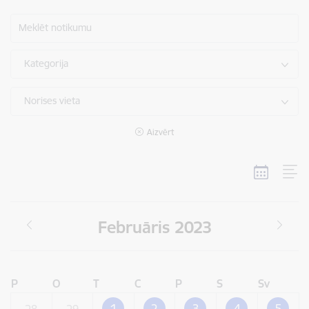
Meklēt notikumu
Kategorija
Norises vieta
Aizvērt
Februāris 2023
P
O
T
C
P
S
Sv
1
2
3
4
5
28
29