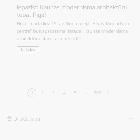
Iepazīsti Kauņas modernisma arhitektūru
tepat Rīgā!
No 7. marta līdz 19. aprīlim muzejā „Rīgas Jūgendstila
centrs” būs apskatāma izstāde „Kauņas modernisma
arhitektūra starpkaru periodā”…
Izstādes
Lapošana
…
1
2
3
4
5
363
Pašreizējā lapa
Lapa
Lapa
Lapa
Lapa
Drukāt lapu