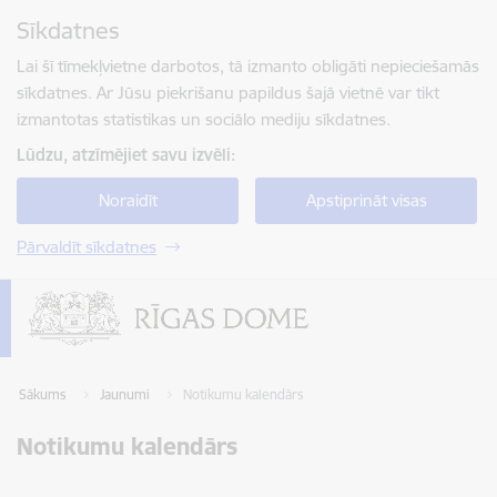
Pāriet uz lapas saturu
Sīkdatnes
Spied
lai meklētu
Enter
Lai šī tīmekļvietne darbotos, tā izmanto obligāti nepieciešamās
sīkdatnes. Ar Jūsu piekrišanu papildus šajā vietnē var tikt
izmantotas statistikas un sociālo mediju sīkdatnes.
Lūdzu, atzīmējiet savu izvēli:
Noraidīt
Apstiprināt visas
Pārvaldīt sīkdatnes
Sākums
Jaunumi
Notikumu kalendārs
Notikumu kalendārs