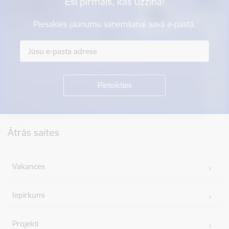
Esi pirmais, kas uzzina!
Piesakies jaunumu saņemšanai savā e-pastā.
Kājene
Ātrās saites
Vakances
Iepirkumi
Projekti