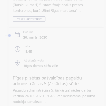
(Rātslaukums 1) 5. stāva foajē notiks preses
konference, kurā „Rimi Rīgas maratona”…
Preses konferences
Datums
26. marts, 2020
Laiks
11.45
Atrašanās vieta
Rīgas domes sēžu zāle
Rīgas pilsētas pašvaldības pagaidu
administrācijas 5.(ārkārtas) sēde
Pagaidu administrācijas 5. (ārkārtas) sēdes darba
kārtība 26.03.2020. 11.45 Par nekustamā īpašuma
nodokļa samaksas…