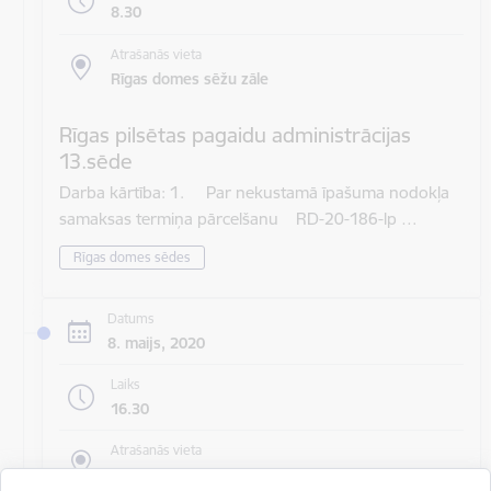
8.30
Atrašanās vieta
Rīgas domes sēžu zāle
Rīgas pilsētas pagaidu administrācijas
13.sēde
Darba kārtība: 1. Par nekustamā īpašuma nodokļa
samaksas termiņa pārcelšanu RD-20-186-lp …
Rīgas domes sēdes
Datums
8. maijs, 2020
Laiks
16.30
Atrašanās vieta
Rīgas domes sēžu zāle