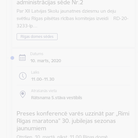
administrācijas sēde Nr.2
Par XII Latvijas Skolu jaunatnes dziesmu un deju
svētku Rīgas pilsētas rīcības komitejas izveidi RD-20-
3233-lp…
Rīgas domes sēdes
Datums
10. marts, 2020
Laiks
11.00–11.30
Atrašanās vieta
Rātsnama 5.stāva vestibils
Preses konferencē varēs uzzināt par „Rimi
Rīgas maratona” 30. jubilejas sezonas
jaunumiem
Otrdien, 10. martā, plkst. 11.00 Rīgas domē