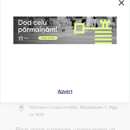
Rīgas pilsētas pagaidu administrācijas
14.sēde (ārkārtas)
Sēdes darba kārtība: Grozījumi Rīgas domes 2016.
gada 19. aprīļa saistošajos noteikumos Nr. 198 "Par
kārtību, kādā tiek…
Rīgas domes sēdes
Datums
27. maijs, 2020
Laiks
10.00
Aizvērt
Atrašanās vieta
Rātsnama 5.stāva vestibils,
Rātslaukums 1, Rīga,
LV-1539
Rīgas domē pateiksies uzņēmumiem un