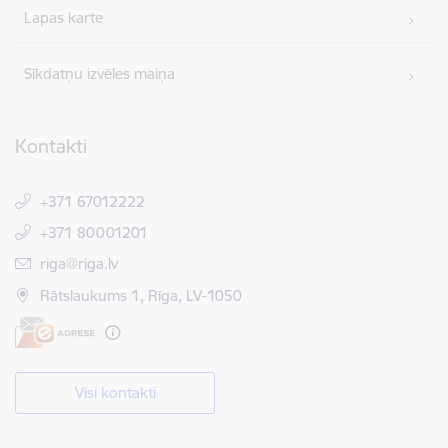
Lapas karte
Sīkdatņu izvēles maiņa
Kontakti
+371 67012222
+371 80001201
E-pasts:
riga@riga.lv
Rātslaukums 1, Rīga, LV-1050
Visi kontakti