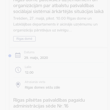
organizācijām par atbalstu pašvaldības
sociālajai sistēmai ārkārtējās situācijas laikā
Trešdien, 27. maijā, plkst. 10.00 Rīgas dome un
Labklājības departaments ir aicinājis uzņēmumu un
organizāciju pārstāvjus uz svinīgu…
Rīgas domē
Datums
29. maijs, 2020
Laiks
12.00
Atrašanās vieta
Rīgas domes sēžu zāle
Rīgas pilsētas pašvaldības pagaidu
administrācijas sēde Nr.16