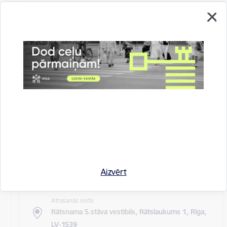
Atrašanās vieta
Rīgas domes sēžu zāle
Rīgas pilsētas pagaidu administrācijas
14.sēde (ārkārtas)
Sēdes darba kārtība: Grozījumi Rīgas domes 2016.
gada 19. aprīļa saistošajos noteikumos Nr. 198 "Par
kārtību, kādā tiek…
Rīgas domes sēdes
Datums
27. maijs, 2020
Laiks
Aizvērt
10.00
Atrašanās vieta
Rātsnama 5.stāva vestibils,
Rātslaukums 1, Rīga,
LV-1539