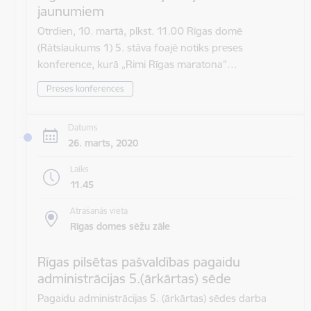
jaunumiem
Otrdien, 10. martā, plkst. 11.00 Rīgas domē
(Rātslaukums 1) 5. stāva foajē notiks preses
konference, kurā „Rimi Rīgas maratona”…
Preses konferences
Datums
26. marts, 2020
Laiks
11.45
Atrašanās vieta
Rīgas domes sēžu zāle
Rīgas pilsētas pašvaldības pagaidu
administrācijas 5.(ārkārtas) sēde
Pagaidu administrācijas 5. (ārkārtas) sēdes darba