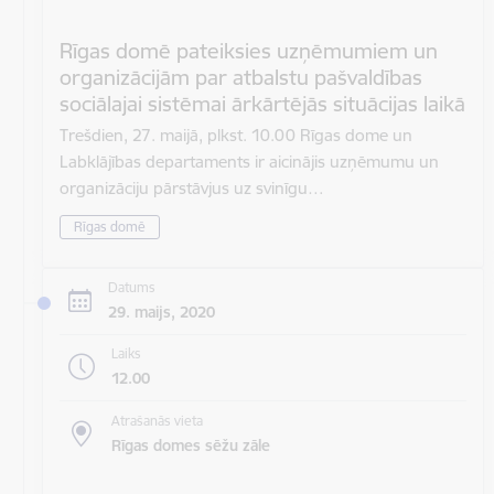
Rīgas domē pateiksies uzņēmumiem un
organizācijām par atbalstu pašvaldības
sociālajai sistēmai ārkārtējās situācijas laikā
Trešdien, 27. maijā, plkst. 10.00 Rīgas dome un
Labklājības departaments ir aicinājis uzņēmumu un
organizāciju pārstāvjus uz svinīgu…
Rīgas domē
Datums
29. maijs, 2020
Laiks
12.00
Atrašanās vieta
Rīgas domes sēžu zāle