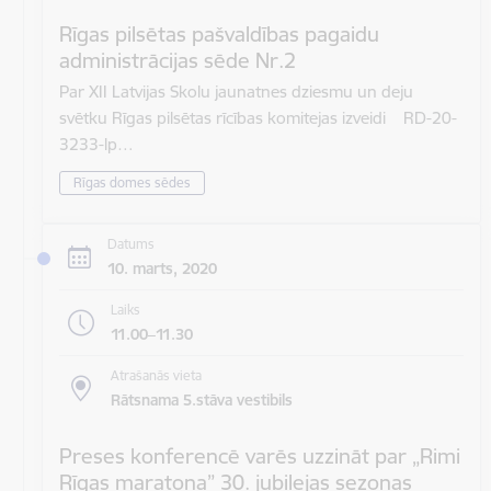
Rīgas pilsētas pašvaldības pagaidu
administrācijas sēde Nr.2
Par XII Latvijas Skolu jaunatnes dziesmu un deju
svētku Rīgas pilsētas rīcības komitejas izveidi RD-20-
3233-lp…
Rīgas domes sēdes
Datums
10. marts, 2020
Laiks
11.00–11.30
Atrašanās vieta
Rātsnama 5.stāva vestibils
Preses konferencē varēs uzzināt par „Rimi
Rīgas maratona” 30. jubilejas sezonas