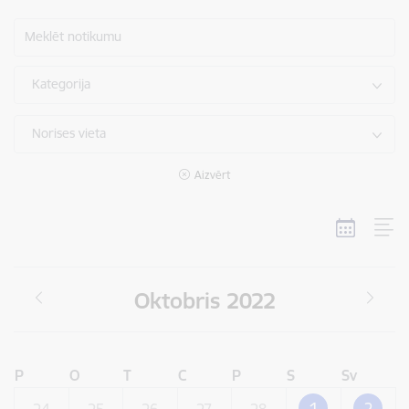
Meklēt notikumu
Kategorija
Norises vieta
Aizvērt
Oktobris 2022
P
O
T
C
P
S
Sv
1
2
24
25
26
27
28