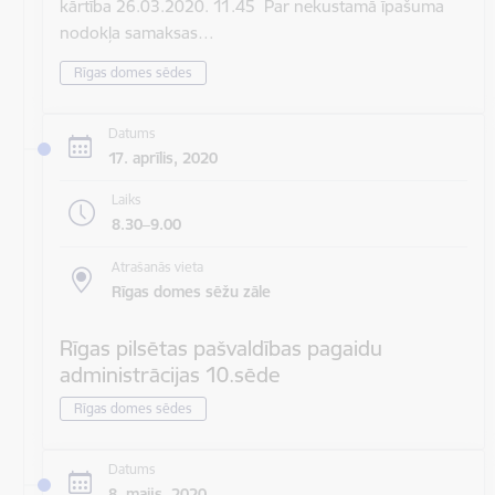
kārtība 26.03.2020. 11.45 Par nekustamā īpašuma
nodokļa samaksas…
Rīgas domes sēdes
Datums
17. aprīlis, 2020
Laiks
8.30–9.00
Atrašanās vieta
Rīgas domes sēžu zāle
Rīgas pilsētas pašvaldības pagaidu
administrācijas 10.sēde
Rīgas domes sēdes
Datums
8. maijs, 2020