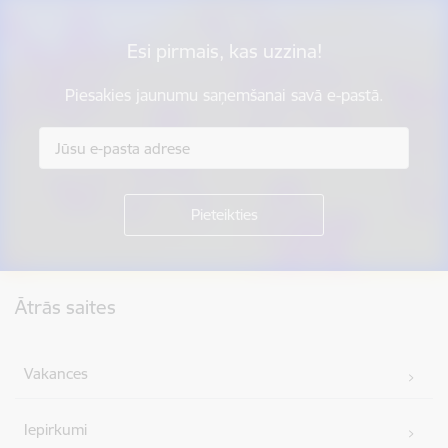
Esi pirmais, kas uzzina!
Piesakies jaunumu saņemšanai savā e-pastā.
Kājene
Ātrās saites
Vakances
Iepirkumi