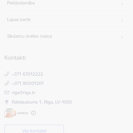
Piekļūstamība
Lapas karte
Sīkdatņu izvēles maiņa
Kontakti
+371 67012222
+371 80001201
E-pasts:
riga@riga.lv
Rātslaukums 1, Rīga, LV-1050
Visi kontakti