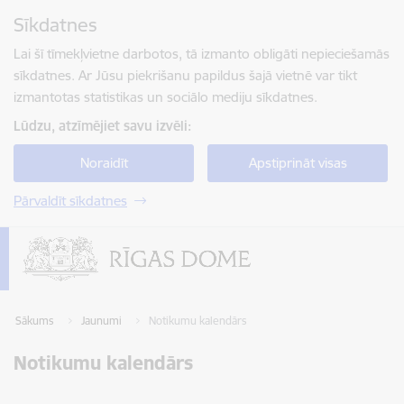
Pāriet uz lapas saturu
Sīkdatnes
Spied
lai meklētu
Enter
Lai šī tīmekļvietne darbotos, tā izmanto obligāti nepieciešamās
sīkdatnes. Ar Jūsu piekrišanu papildus šajā vietnē var tikt
izmantotas statistikas un sociālo mediju sīkdatnes.
Lūdzu, atzīmējiet savu izvēli:
Noraidīt
Apstiprināt visas
Pārvaldīt sīkdatnes
Sākums
Jaunumi
Notikumu kalendārs
Notikumu kalendārs