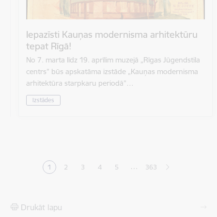
Iepazīsti Kauņas modernisma arhitektūru
tepat Rīgā!
No 7. marta līdz 19. aprīlim muzejā „Rīgas Jūgendstila
centrs” būs apskatāma izstāde „Kauņas modernisma
arhitektūra starpkaru periodā”…
Izstādes
Lapošana
…
1
2
3
4
5
363
Pašreizējā lapa
Lapa
Lapa
Lapa
Lapa
Drukāt lapu