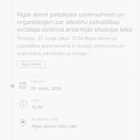
Rīgas domē pateiksies uzņēmumiem un
organizācijām par atbalstu pašvaldības
sociālajai sistēmai ārkārtējās situācijas laikā
Trešdien, 27. maijā, plkst. 10.00 Rīgas dome un
Labklājības departaments ir aicinājis uzņēmumu un
organizāciju pārstāvjus uz svinīgu…
Rīgas domē
Datums
29. maijs, 2020
Laiks
12.00
Atrašanās vieta
Rīgas domes sēžu zāle