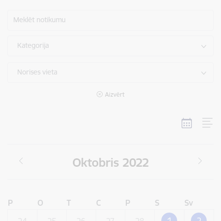
Meklēt notikumu
Kategorija
Norises vieta
Aizvērt
Oktobris 2022
P
O
T
C
P
S
Sv
1
2
24
25
26
27
28