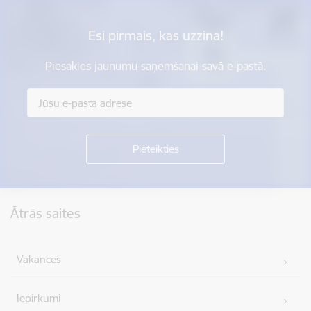
Esi pirmais, kas uzzina!
Piesakies jaunumu saņemšanai savā e-pastā.
Kājene
Ātrās saites
Vakances
Iepirkumi