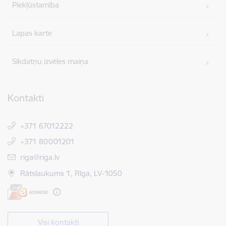
Piekļūstamība
Lapas karte
Sīkdatņu izvēles maiņa
Kontakti
+371 67012222
+371 80001201
E-pasts:
riga@riga.lv
Rātslaukums 1, Rīga, LV-1050
Visi kontakti