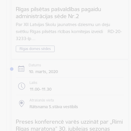
Rīgas pilsētas pašvaldības pagaidu
administrācijas sēde Nr.2
Par XII Latvijas Skolu jaunatnes dziesmu un deju
svētku Rīgas pilsētas rīcības komitejas izveidi RD-20-
3233-lp…
Rīgas domes sēdes
Datums
10. marts, 2020
Laiks
11.00–11.30
Atrašanās vieta
Rātsnama 5.stāva vestibils
Preses konferencē varēs uzzināt par „Rimi
Rīgas maratona” 30. jubilejas sezonas