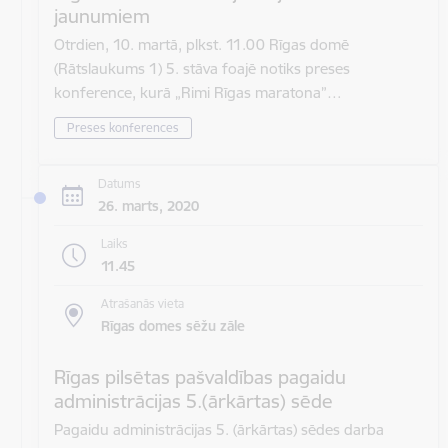
jaunumiem
Otrdien, 10. martā, plkst. 11.00 Rīgas domē
(Rātslaukums 1) 5. stāva foajē notiks preses
konference, kurā „Rimi Rīgas maratona”…
Preses konferences
Datums
26. marts, 2020
Laiks
11.45
Atrašanās vieta
Rīgas domes sēžu zāle
Rīgas pilsētas pašvaldības pagaidu
administrācijas 5.(ārkārtas) sēde
Pagaidu administrācijas 5. (ārkārtas) sēdes darba