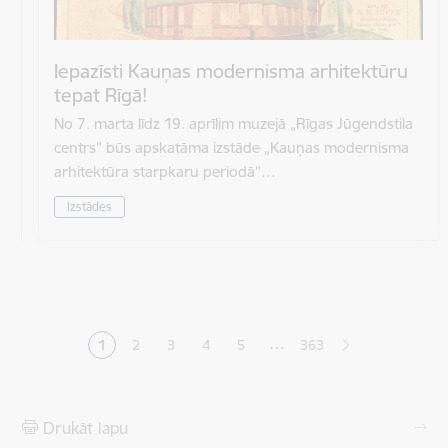
Iepazīsti Kauņas modernisma arhitektūru
tepat Rīgā!
No 7. marta līdz 19. aprīlim muzejā „Rīgas Jūgendstila
centrs” būs apskatāma izstāde „Kauņas modernisma
arhitektūra starpkaru periodā”…
Izstādes
Lapošana
…
1
2
3
4
5
363
Pašreizējā lapa
Lapa
Lapa
Lapa
Lapa
Drukāt lapu