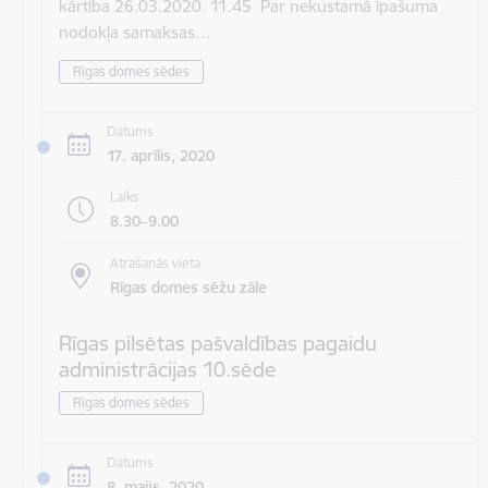
kārtība 26.03.2020. 11.45 Par nekustamā īpašuma
nodokļa samaksas…
Rīgas domes sēdes
Datums
17. aprīlis, 2020
Laiks
8.30–9.00
Atrašanās vieta
Rīgas domes sēžu zāle
Rīgas pilsētas pašvaldības pagaidu
administrācijas 10.sēde
Rīgas domes sēdes
Datums
8. maijs, 2020