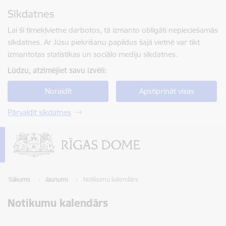
Pāriet uz lapas saturu
Sīkdatnes
Spied
lai meklētu
Enter
Lai šī tīmekļvietne darbotos, tā izmanto obligāti nepieciešamās
sīkdatnes. Ar Jūsu piekrišanu papildus šajā vietnē var tikt
izmantotas statistikas un sociālo mediju sīkdatnes.
Lūdzu, atzīmējiet savu izvēli:
Noraidīt
Apstiprināt visas
Pārvaldīt sīkdatnes
Sākums
Jaunumi
Notikumu kalendārs
Notikumu kalendārs