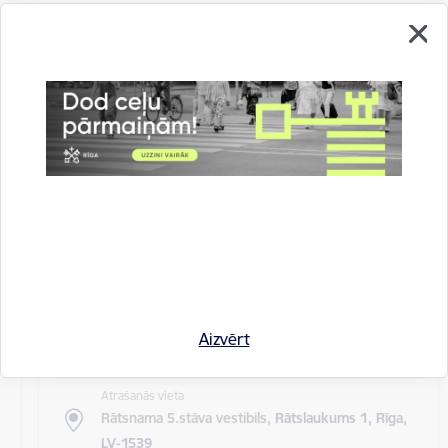
Atrašanās vieta
Rīgas domes sēžu zāle
Rīgas pilsētas pagaidu administrācijas
14.sēde (ārkārtas)
Sēdes darba kārtība: Grozījumi Rīgas domes 2016.
gada 19. aprīļa saistošajos noteikumos Nr. 198 "Par
kārtību, kādā tiek…
Rīgas domes sēdes
Datums
27. maijs, 2020
Laiks
Aizvērt
10.00
Atrašanās vieta
Rātsnama 5.stāva vestibils,
Rātslaukums 1, Rīga,
LV-1539