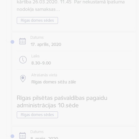
kārtība 26.03.2020. 11.45 Par nekustamā īpašuma
nodokļa samaksas…
Rīgas domes sēdes
Datums
17. aprīlis, 2020
Laiks
8.30–9.00
Atrašanās vieta
Rīgas domes sēžu zāle
Rīgas pilsētas pašvaldības pagaidu
administrācijas 10.sēde
Rīgas domes sēdes
Datums
8. maijs, 2020