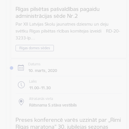
Rīgas pilsētas pašvaldības pagaidu
administrācijas sēde Nr.2
Par XII Latvijas Skolu jaunatnes dziesmu un deju
svētku Rīgas pilsētas rīcības komitejas izveidi RD-20-
3233-lp…
Rīgas domes sēdes
Datums
10. marts, 2020
Laiks
11.00–11.30
Atrašanās vieta
Rātsnama 5.stāva vestibils
Preses konferencē varēs uzzināt par „Rimi
Rīgas maratona” 30. jubilejas sezonas