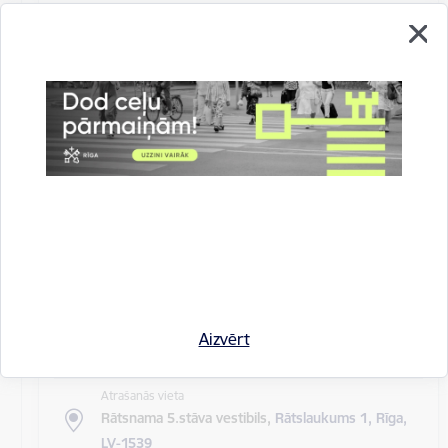
Atrašanās vieta
Rīgas domes sēžu zāle
Rīgas pilsētas pagaidu administrācijas
14.sēde (ārkārtas)
Sēdes darba kārtība: Grozījumi Rīgas domes 2016.
gada 19. aprīļa saistošajos noteikumos Nr. 198 "Par
kārtību, kādā tiek…
Rīgas domes sēdes
Datums
27. maijs, 2020
Laiks
Aizvērt
10.00
Atrašanās vieta
Rātsnama 5.stāva vestibils,
Rātslaukums 1, Rīga,
LV-1539