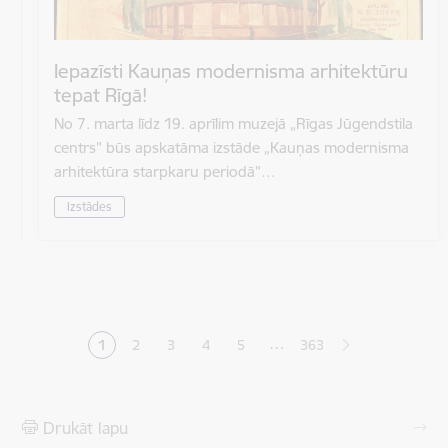
Iepazīsti Kauņas modernisma arhitektūru
tepat Rīgā!
No 7. marta līdz 19. aprīlim muzejā „Rīgas Jūgendstila
centrs” būs apskatāma izstāde „Kauņas modernisma
arhitektūra starpkaru periodā”…
Izstādes
Lapošana
…
1
2
3
4
5
363
Pašreizējā lapa
Lapa
Lapa
Lapa
Lapa
Drukāt lapu