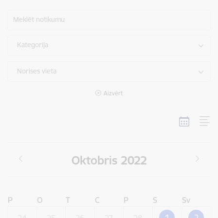
Meklēt notikumu
Kategorija
Norises vieta
Aizvērt
Oktobris 2022
P
O
T
C
P
S
Sv
1
2
24
25
26
27
28