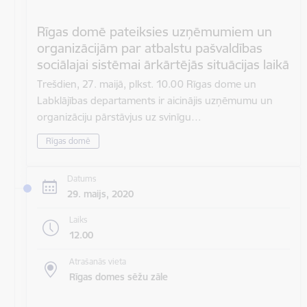
Rīgas domē pateiksies uzņēmumiem un
organizācijām par atbalstu pašvaldības
sociālajai sistēmai ārkārtējās situācijas laikā
Trešdien, 27. maijā, plkst. 10.00 Rīgas dome un
Labklājības departaments ir aicinājis uzņēmumu un
organizāciju pārstāvjus uz svinīgu…
Rīgas domē
Datums
29. maijs, 2020
Laiks
12.00
Atrašanās vieta
Rīgas domes sēžu zāle