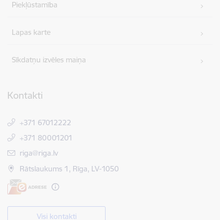
Piekļūstamība
Lapas karte
Sīkdatņu izvēles maiņa
Kontakti
+371 67012222
+371 80001201
E-pasts:
riga@riga.lv
Rātslaukums 1, Rīga, LV-1050
Visi kontakti