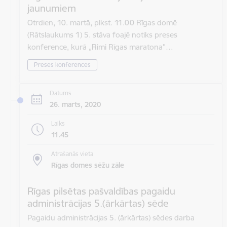
jaunumiem
Otrdien, 10. martā, plkst. 11.00 Rīgas domē
(Rātslaukums 1) 5. stāva foajē notiks preses
konference, kurā „Rimi Rīgas maratona”…
Preses konferences
Datums
26. marts, 2020
Laiks
11.45
Atrašanās vieta
Rīgas domes sēžu zāle
Rīgas pilsētas pašvaldības pagaidu
administrācijas 5.(ārkārtas) sēde
Pagaidu administrācijas 5. (ārkārtas) sēdes darba