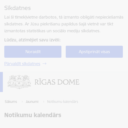
Pāriet uz lapas saturu
Sīkdatnes
Spied
lai meklētu
Enter
Lai šī tīmekļvietne darbotos, tā izmanto obligāti nepieciešamās
sīkdatnes. Ar Jūsu piekrišanu papildus šajā vietnē var tikt
izmantotas statistikas un sociālo mediju sīkdatnes.
Lūdzu, atzīmējiet savu izvēli:
Noraidīt
Apstiprināt visas
Pārvaldīt sīkdatnes
Sākums
Jaunumi
Notikumu kalendārs
Notikumu kalendārs