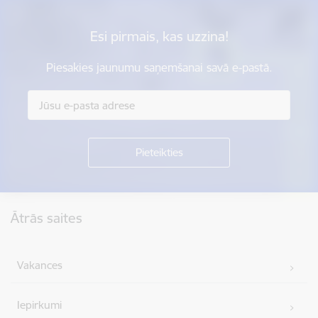
Esi pirmais, kas uzzina!
Piesakies jaunumu saņemšanai savā e-pastā.
Kājene
Ātrās saites
Vakances
Iepirkumi