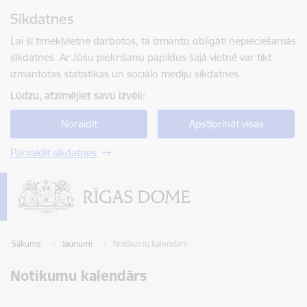
Pāriet uz lapas saturu
Sīkdatnes
Spied
lai meklētu
Enter
Lai šī tīmekļvietne darbotos, tā izmanto obligāti nepieciešamās
sīkdatnes. Ar Jūsu piekrišanu papildus šajā vietnē var tikt
izmantotas statistikas un sociālo mediju sīkdatnes.
Lūdzu, atzīmējiet savu izvēli:
Noraidīt
Apstiprināt visas
Pārvaldīt sīkdatnes
Sākums
Jaunumi
Notikumu kalendārs
Notikumu kalendārs