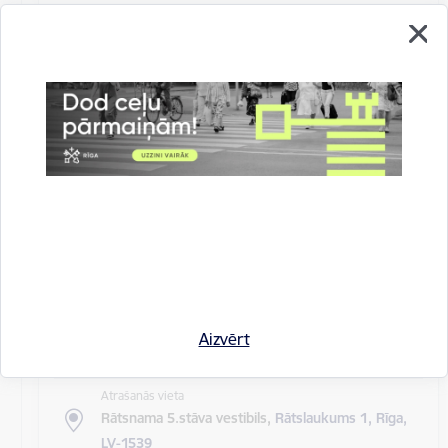
Atrašanās vieta
Rīgas domes sēžu zāle
Rīgas pilsētas pagaidu administrācijas
14.sēde (ārkārtas)
Sēdes darba kārtība: Grozījumi Rīgas domes 2016.
gada 19. aprīļa saistošajos noteikumos Nr. 198 "Par
kārtību, kādā tiek…
Rīgas domes sēdes
Datums
27. maijs, 2020
Laiks
Aizvērt
10.00
Atrašanās vieta
Rātsnama 5.stāva vestibils,
Rātslaukums 1, Rīga,
LV-1539