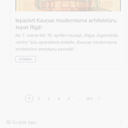
Iepazīsti Kauņas modernisma arhitektūru
tepat Rīgā!
No 7. marta līdz 19. aprīlim muzejā „Rīgas Jūgendstila
centrs” būs apskatāma izstāde „Kauņas modernisma
arhitektūra starpkaru periodā”…
Izstādes
Lapošana
…
1
2
3
4
5
363
Pašreizējā lapa
Lapa
Lapa
Lapa
Lapa
Drukāt lapu