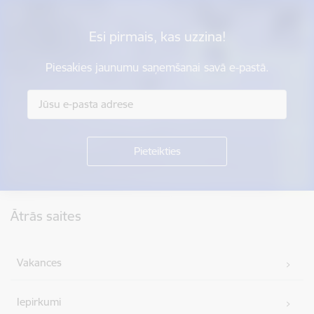
Esi pirmais, kas uzzina!
Piesakies jaunumu saņemšanai savā e-pastā.
Kājene
Ātrās saites
Vakances
Iepirkumi