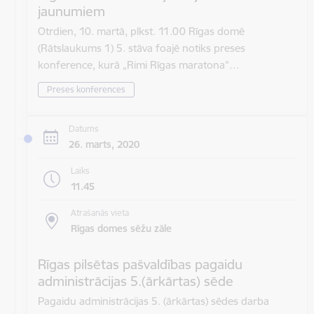
jaunumiem
Otrdien, 10. martā, plkst. 11.00 Rīgas domē
(Rātslaukums 1) 5. stāva foajē notiks preses
konference, kurā „Rimi Rīgas maratona”…
Preses konferences
Datums
26. marts, 2020
Laiks
11.45
Atrašanās vieta
Rīgas domes sēžu zāle
Rīgas pilsētas pašvaldības pagaidu
administrācijas 5.(ārkārtas) sēde
Pagaidu administrācijas 5. (ārkārtas) sēdes darba