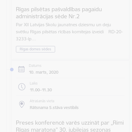
Rīgas pilsētas pašvaldības pagaidu
administrācijas sēde Nr.2
Par XII Latvijas Skolu jaunatnes dziesmu un deju
svētku Rīgas pilsētas rīcības komitejas izveidi RD-20-
3233-lp…
Rīgas domes sēdes
Datums
10. marts, 2020
Laiks
11.00–11.30
Atrašanās vieta
Rātsnama 5.stāva vestibils
Preses konferencē varēs uzzināt par „Rimi
Rīgas maratona” 30. jubilejas sezonas