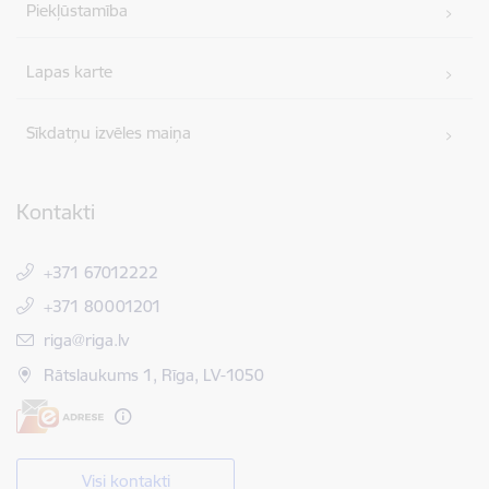
Piekļūstamība
Lapas karte
Sīkdatņu izvēles maiņa
Kontakti
+371 67012222
+371 80001201
E-pasts:
riga@riga.lv
Rātslaukums 1, Rīga, LV-1050
Visi kontakti