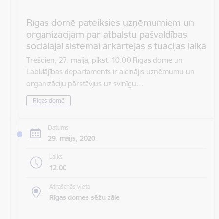
Rīgas domē pateiksies uzņēmumiem un
organizācijām par atbalstu pašvaldības
sociālajai sistēmai ārkārtējās situācijas laikā
Trešdien, 27. maijā, plkst. 10.00 Rīgas dome un
Labklājības departaments ir aicinājis uzņēmumu un
organizāciju pārstāvjus uz svinīgu…
Rīgas domē
Datums
29. maijs, 2020
Laiks
12.00
Atrašanās vieta
Rīgas domes sēžu zāle