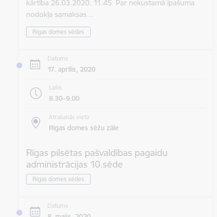
kārtība 26.03.2020. 11.45 Par nekustamā īpašuma
nodokļa samaksas…
Rīgas domes sēdes
Datums
17. aprīlis, 2020
Laiks
8.30–9.00
Atrašanās vieta
Rīgas domes sēžu zāle
Rīgas pilsētas pašvaldības pagaidu
administrācijas 10.sēde
Rīgas domes sēdes
Datums
8. maijs, 2020