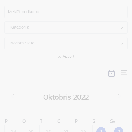
Meklēt notikumu
Kategorija
Norises vieta
Aizvērt
Oktobris 2022
P
O
T
C
P
S
Sv
1
2
24
25
26
27
28