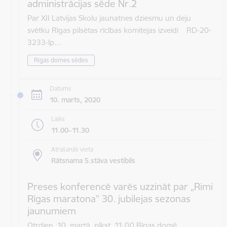
administrācijas sēde Nr.2
Par XII Latvijas Skolu jaunatnes dziesmu un deju
svētku Rīgas pilsētas rīcības komitejas izveidi RD-20-
3233-lp…
Rīgas domes sēdes
Datums
10. marts, 2020
Laiks
11.00–11.30
Atrašanās vieta
Rātsnama 5.stāva vestibils
Preses konferencē varēs uzzināt par „Rimi
Rīgas maratona” 30. jubilejas sezonas
jaunumiem
Otrdien, 10. martā, plkst. 11.00 Rīgas domē