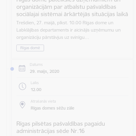
organizācijām par atbalstu pašvaldības
sociālajai sistēmai ārkārtējās situācijas laikā
Trešdien, 27. maijā, plkst. 10.00 Rīgas dome un
Labklājības departaments ir aicinājis uzņēmumu un
organizāciju pārstāvjus uz svinīgu…
Rīgas domē
Datums
29. maijs, 2020
Laiks
12.00
Atrašanās vieta
Rīgas domes sēžu zāle
Rīgas pilsētas pašvaldības pagaidu
administrācijas sēde Nr.16