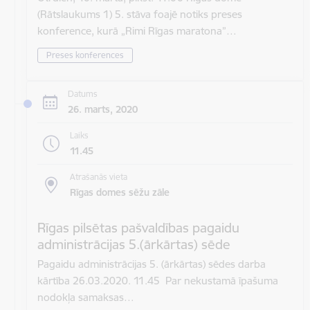
(Rātslaukums 1) 5. stāva foajē notiks preses
konference, kurā „Rimi Rīgas maratona”…
Preses konferences
Datums
26. marts, 2020
Laiks
11.45
Atrašanās vieta
Rīgas domes sēžu zāle
Rīgas pilsētas pašvaldības pagaidu
administrācijas 5.(ārkārtas) sēde
Pagaidu administrācijas 5. (ārkārtas) sēdes darba
kārtība 26.03.2020. 11.45 Par nekustamā īpašuma
nodokļa samaksas…