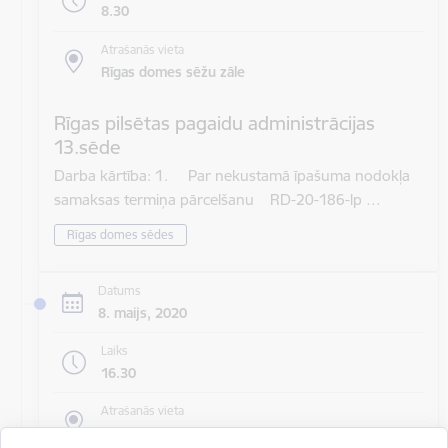
8.30
Atrašanās vieta
Rīgas domes sēžu zāle
Rīgas pilsētas pagaidu administrācijas
13.sēde
Darba kārtība: 1. Par nekustamā īpašuma nodokļa
samaksas termiņa pārcelšanu RD-20-186-lp …
Rīgas domes sēdes
Datums
8. maijs, 2020
Laiks
16.30
Atrašanās vieta
Rīgas domes sēžu zāle