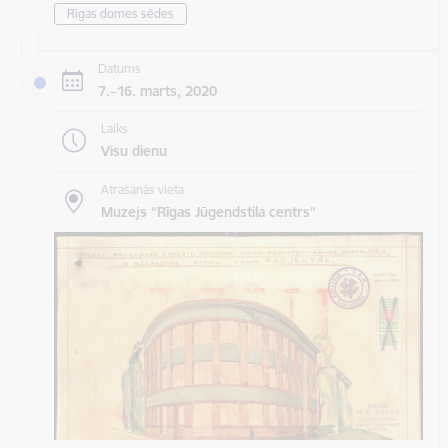
Rīgas domes sēdes
Datums
7.–16. marts, 2020
Laiks
Visu dienu
Atrašanās vieta
Muzejs “Rīgas Jūgendstila centrs”