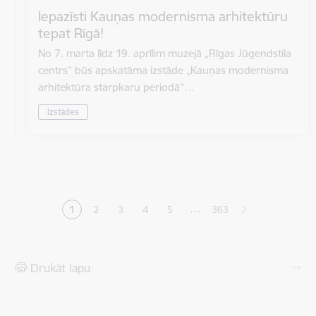
Iepazīsti Kauņas modernisma arhitektūru
tepat Rīgā!
No 7. marta līdz 19. aprīlim muzejā „Rīgas Jūgendstila
centrs” būs apskatāma izstāde „Kauņas modernisma
arhitektūra starpkaru periodā”…
Izstādes
Lapošana
…
1
2
3
4
5
363
Pašreizējā lapa
Lapa
Lapa
Lapa
Lapa
Drukāt lapu