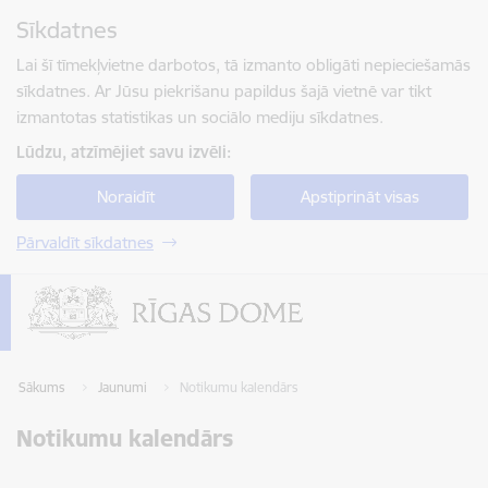
Pāriet uz lapas saturu
Sīkdatnes
Spied
lai meklētu
Enter
Lai šī tīmekļvietne darbotos, tā izmanto obligāti nepieciešamās
sīkdatnes. Ar Jūsu piekrišanu papildus šajā vietnē var tikt
izmantotas statistikas un sociālo mediju sīkdatnes.
Lūdzu, atzīmējiet savu izvēli:
Noraidīt
Apstiprināt visas
Pārvaldīt sīkdatnes
Sākums
Jaunumi
Notikumu kalendārs
Notikumu kalendārs