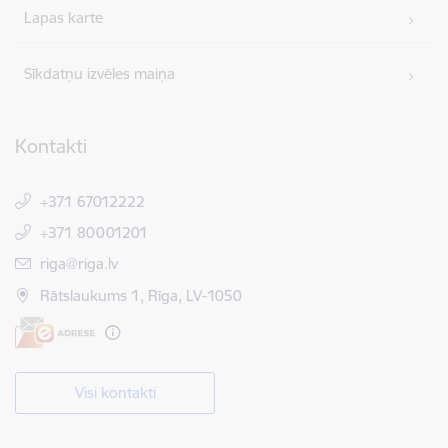
Lapas karte
Sīkdatņu izvēles maiņa
Kontakti
+371 67012222
+371 80001201
E-pasts:
riga@riga.lv
Rātslaukums 1, Rīga, LV-1050
Visi kontakti