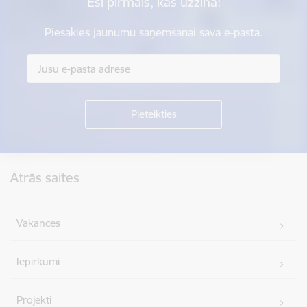
Esi pirmais, kas uzzina!
Piesakies jaunumu saņemšanai savā e-pastā.
Kājene
Ātrās saites
Vakances
Iepirkumi
Projekti