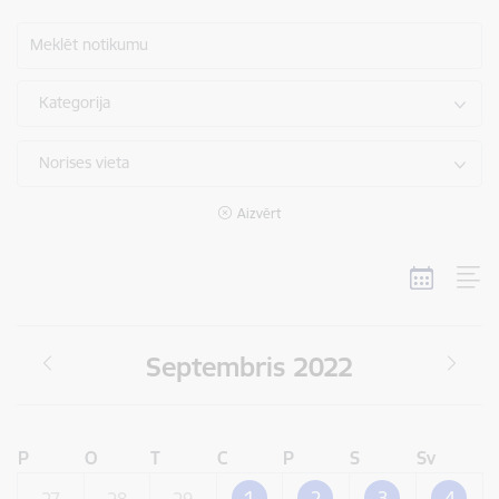
Meklēt notikumu
Kategorija
Norises vieta
Aizvērt
Septembris 2022
P
O
T
C
P
S
Sv
1
2
3
4
27
28
29