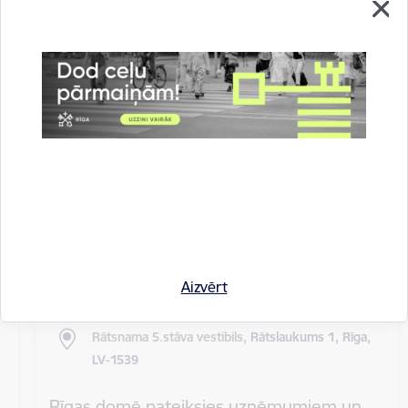
Rīgas pilsētas pagaidu administrācijas
14.sēde (ārkārtas)
Sēdes darba kārtība: Grozījumi Rīgas domes 2016.
gada 19. aprīļa saistošajos noteikumos Nr. 198 "Par
kārtību, kādā tiek…
Rīgas domes sēdes
Datums
27. maijs, 2020
Laiks
10.00
Aizvērt
Atrašanās vieta
Rātsnama 5.stāva vestibils,
Rātslaukums 1, Rīga,
LV-1539
Rīgas domē pateiksies uzņēmumiem un